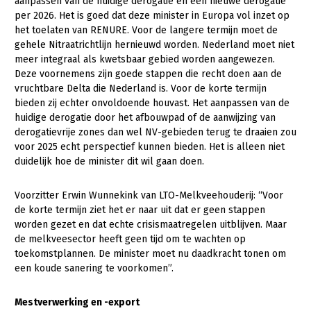
aanpassen van de huidige derogatie en een nieuwe derogatie
per 2026. Het is goed dat deze minister in Europa vol inzet op
het toelaten van RENURE. Voor de langere termijn moet de
gehele Nitraatrichtlijn hernieuwd worden. Nederland moet niet
meer integraal als kwetsbaar gebied worden aangewezen.
Deze voornemens zijn goede stappen die recht doen aan de
vruchtbare Delta die Nederland is. Voor de korte termijn
bieden zij echter onvoldoende houvast. Het aanpassen van de
huidige derogatie door het afbouwpad of de aanwijzing van
derogatievrije zones dan wel NV-gebieden terug te draaien zou
voor 2025 echt perspectief kunnen bieden. Het is alleen niet
duidelijk hoe de minister dit wil gaan doen.
Voorzitter Erwin Wunnekink van LTO-Melkveehouderij: “Voor
de korte termijn ziet het er naar uit dat er geen stappen
worden gezet en dat echte crisismaatregelen uitblijven. Maar
de melkveesector heeft geen tijd om te wachten op
toekomstplannen. De minister moet nu daadkracht tonen om
een koude sanering te voorkomen”.
Mestverwerking en -export