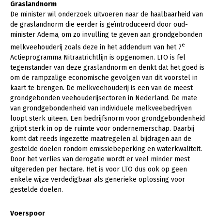
Graslandnorm
De minister wil onderzoek uitvoeren naar de haalbaarheid van
de graslandnorm die eerder is geïntroduceerd door oud-
minister Adema, om zo invulling te geven aan grondgebonden
e
melkveehouderij zoals deze in het addendum van het 7
Actieprogramma Nitraatrichtlijn is opgenomen. LTO is fel
tegenstander van deze graslandnorm en denkt dat het goed is
om de rampzalige economische gevolgen van dit voorstel in
kaart te brengen. De melkveehouderij is een van de meest
grondgebonden veehouderijsectoren in Nederland. De mate
van grondgebondenheid van individuele melkveebedrijven
loopt sterk uiteen. Een bedrijfsnorm voor grondgebondenheid
grijpt sterk in op de ruimte voor ondernemerschap. Daarbij
komt dat reeds ingezette maatregelen al bijdragen aan de
gestelde doelen rondom emissiebeperking en waterkwaliteit.
Door het verlies van derogatie wordt er veel minder mest
uitgereden per hectare. Het is voor LTO dus ook op geen
enkele wijze verdedigbaar als generieke oplossing voor
gestelde doelen.
Voerspoor