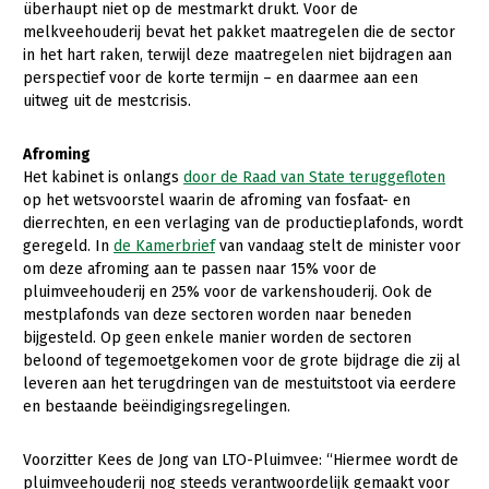
Onderwerpen
überhaupt niet op de mestmarkt drukt. Voor de
Konijnenhouderij
Bollenteelt
Vrouw en Bedrijf
melkveehouderij bevat het pakket maatregelen die de sector
Nieuws
in het hart raken, terwijl deze maatregelen niet bijdragen aan
Melkveehouderij
Bomen, vaste planten en zomerbloemen
perspectief voor de korte termijn – en daarmee aan een
Nieuwsabonnement
uitweg uit de mestcrisis.
Paardenhouderij
Fruitteelt
Webinars
Pluimveehouderij
Glastuinbouw
Afroming
Het kabinet is onlangs
door de Raad van State teruggefloten
Over LTO
Schapenhouderij
Paddenstoelen
op het wetsvoorstel waarin de afroming van fosfaat- en
LTO Nederland
dierrechten, en een verlaging van de productieplafonds, wordt
Varkenshouderij
Vollegrondsgroente
geregeld. In
de Kamerbrief
van vandaag stelt de minister voor
Mensen
Vleesveehouderij
om deze afroming aan te passen naar 15% voor de
pluimveehouderij en 25% voor de varkenshouderij. Ook de
Jaarverslag 2023
Bestuur en Directie
mestplafonds van deze sectoren worden naar beneden
bijgesteld. Op geen enkele manier worden de sectoren
Vacatures
Medewerkers
beloond of tegemoetgekomen voor de grote bijdrage die zij al
Pers
Vakgroepbestuurders
leveren aan het terugdringen van de mestuitstoot via eerdere
en bestaande beëindigingsregelingen.
Contact
Voorzitter Kees de Jong van LTO-Pluimvee: “Hiermee wordt de
pluimveehouderij nog steeds verantwoordelijk gemaakt voor