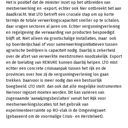
Het is positief dat de minister inzet op het uitbreiden van
mestverwerking en -export, echter ook hier ontbreekt het aan
daadkracht. Wat LTO betreft een cruciale stap om op korte
termijn de totale verwerkingscapaciteit sneller op te schalen,
daar vragen sectoren al jaren om. Echter vergunningverlening
en regelgeving die verwaarding van producten bespoedigd
blijft uit. Niet alleen via grootschalige installaties, maar ook
op boerderijschaal of voor samenwerkings­initiatieven tussen
agrarische bedrijven is capaciteit nodig. Daarbij is zekerheid
over de afzet van verwerkte meststromen noodzakelijk. Export
en de toelating van RENURE kunnen daarbij helpen. LTO mist
echter een concrete crisisaanpak tussen het rijk en de
provincies over hoe zij de vergunningverlening los gaan
trekken. Daarvoor is meer nodig dan een bestuurlijk
boegbeeld. LTO stelt dan ook dat alle mogelijke instrumenten
hiervoor ingezet moeten worden. Dit kan variëren van
zogenaamde ‘aanwijzingsbesluiten’ vanuit het Rijk voor
mestverwerkingslocaties tot het gebruik van
experimenteerruimte op RO-vlak in de Omgevingswet
(gebaseerd om de voormalige Crisis- en Herstelwet).