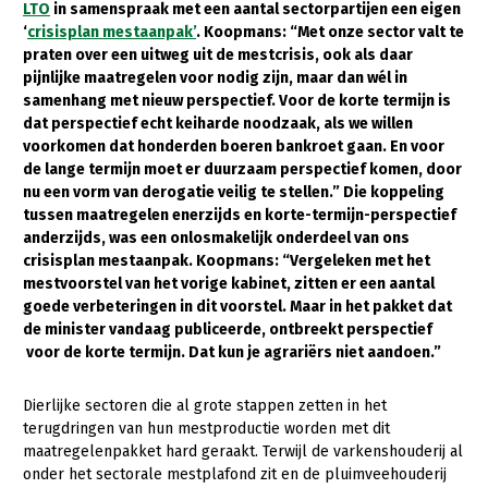
LTO
in samenspraak met een aantal sectorpartijen een eigen
‘
crisisplan mestaanpak’
. Koopmans: “Met onze sector valt te
Gezonde planten
praten over een uitweg uit de mestcrisis, ook als daar
Gezonde dieren
pijnlijke maatregelen voor nodig zijn, maar dan wél in
samenhang met nieuw perspectief. Voor de korte termijn is
Natuur, klimaat en energie
dat perspectief echt keiharde noodzaak, als we willen
voorkomen dat honderden boeren bankroet gaan. En voor
Bodem en water
de lange termijn moet er duurzaam perspectief komen, door
nu een vorm van derogatie veilig te stellen.” Die koppeling
Platteland en omgeving
tussen maatregelen enerzijds en korte-termijn-perspectief
Mens, ondernemerschap en onderwijs
anderzijds, was een onlosmakelijk onderdeel van ons
crisisplan mestaanpak. Koopmans: “Vergeleken met het
Internationaal
mestvoorstel van het vorige kabinet, zitten er een aantal
goede verbeteringen in dit voorstel. Maar in het pakket dat
Sectoren
de minister vandaag publiceerde, ontbreekt perspectief
voor de korte termijn. Dat kun je agrariërs niet aandoen.”
Dier
Plant
Biologische Landbouw
Dierlijke sectoren die al grote stappen zetten in het
terugdringen van hun mestproductie worden met dit
Multifunctionele landbouw
Geitenhouderij
Akkerbouw
maatregelenpakket hard geraakt. Terwijl de varkenshouderij al
onder het sectorale mestplafond zit en de pluimveehouderij
Kalverhouderij
Biologische Landbouw
Multifunctioneel