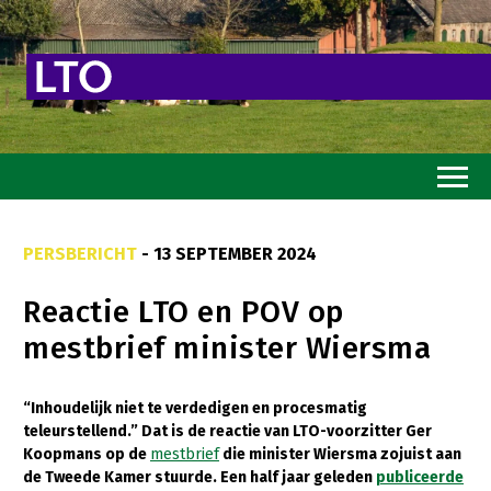
Home
PERSBERICHT
- 13 SEPTEMBER 2024
Toekomstvisie
Reactie LTO en POV op
Goed eten
mestbrief minister Wiersma
Mooi groen
Sterk ondernemerschap
“Inhoudelijk niet te verdedigen en procesmatig
teleurstellend.” Dat is de reactie van LTO-voorzitter Ger
Transitiepaden
Koopmans op de
mestbrief
die minister Wiersma zojuist aan
de Tweede Kamer stuurde. Een half jaar geleden
publiceerde
Thema’s