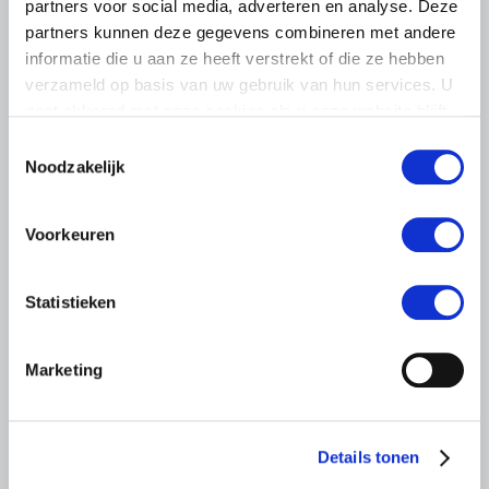
partners voor social media, adverteren en analyse. Deze
partners kunnen deze gegevens combineren met andere
informatie die u aan ze heeft verstrekt of die ze hebben
verzameld op basis van uw gebruik van hun services. U
gaat akkoord met onze cookies als u onze website blijft
LTO LOBBY
gebruiken.
Toestemmingsselectie
6 AUGUSTUS 2026
Noodzakelijk
Kamerlid Goudzwaard (JA21)
bezoekt melkveehouderij in
Voorkeuren
Súdwest-Fryslân
LTO Nederland ontving gisteren Tweede Kamerlid
Statistieken
Maarten Goudzwaard (JA21) en beleidsmedewerker
Ronald Oenema op het melkveebedrijf van Jolmer de
Vries in It Heidenskip.
Marketing
Lees meer
Details tonen