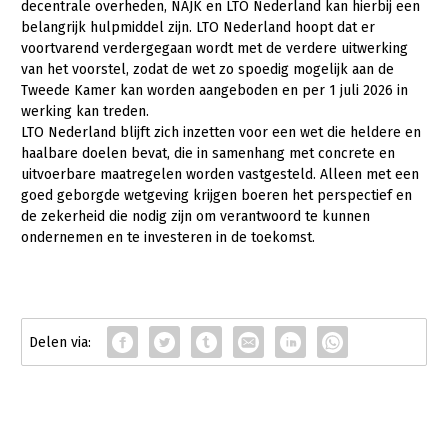
decentrale overheden, NAJK en LTO Nederland kan hierbij een
belangrijk hulpmiddel zijn. LTO Nederland hoopt dat er
Konijnenhouderij
voortvarend verdergegaan wordt met de verdere uitwerking
Melkveehouderij
van het voorstel, zodat de wet zo spoedig mogelijk aan de
Tweede Kamer kan worden aangeboden en per 1 juli 2026 in
Paardenhouderij
werking kan treden.
LTO Nederland blijft zich inzetten voor een wet die heldere en
Pluimveehouderij
haalbare doelen bevat, die in samenhang met concrete en
Schapenhouderij
uitvoerbare maatregelen worden vastgesteld. Alleen met een
goed geborgde wetgeving krijgen boeren het perspectief en
Varkenshouderij
de zekerheid die nodig zijn om verantwoord te kunnen
ondernemen en te investeren in de toekomst.
Vleesveehouderij
Plant
Akkerbouw
Biologische Landbouw
Bollenteelt
Bomen, vaste planten en zomerbloemen