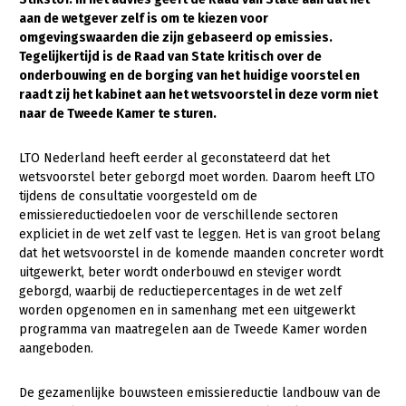
aan de wetgever zelf is om te kiezen voor
Gezonde planten
omgevingswaarden die zijn gebaseerd op emissies.
Tegelijkertijd is de Raad van State kritisch over de
Gezonde dieren
onderbouwing en de borging van het huidige voorstel en
raadt zij het kabinet aan het wetsvoorstel in deze vorm niet
Natuur, klimaat en energie
naar de Tweede Kamer te sturen.
Bodem en water
LTO Nederland heeft eerder al geconstateerd dat het
Platteland en omgeving
wetsvoorstel beter geborgd moet worden. Daarom heeft LTO
Mens, ondernemerschap en onderwijs
tijdens de consultatie voorgesteld om de
emissiereductiedoelen voor de verschillende sectoren
Internationaal
expliciet in de wet zelf vast te leggen. Het is van groot belang
dat het wetsvoorstel in de komende maanden concreter wordt
Sectoren
uitgewerkt, beter wordt onderbouwd en steviger wordt
geborgd, waarbij de reductiepercentages in de wet zelf
Dier
worden opgenomen en in samenhang met een uitgewerkt
programma van maatregelen aan de Tweede Kamer worden
Biologische Landbouw
aangeboden.
Geitenhouderij
De gezamenlijke bouwsteen emissiereductie landbouw van de
Kalverhouderij