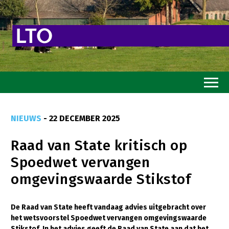
Home
NIEUWS
- 22 DECEMBER 2025
Toekomstvisie
Raad van State kritisch op
Goed eten
Spoedwet vervangen
Mooi groen
omgevingswaarde Stikstof
Sterk ondernemerschap
Transitiepaden
De Raad van State heeft vandaag advies uitgebracht over
het wetsvoorstel Spoedwet vervangen omgevingswaarde
Thema’s
Stikstof. In het advies geeft de Raad van State aan dat het