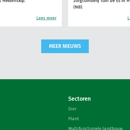
It Heidenskip.
zorgtuinderij Tuin de Es in 
(NB).
Lees meer
L
MEER NIEUWS
Sectoren
Dier
Plant
Multifunctionele landbouw