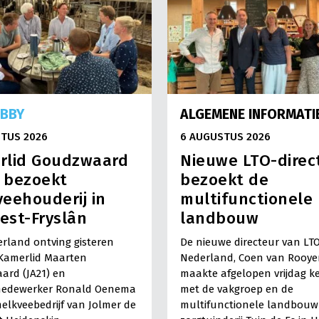
OBBY
ALGEMENE INFORMATI
TUS 2026
6 AUGUSTUS 2026
rlid Goudzwaard
Nieuwe LTO-direc
) bezoekt
bezoekt de
eehouderij in
multifunctionele
est-Fryslân
landbouw
rland ontving gisteren
De nieuwe directeur van LT
Kamerlid Maarten
Nederland, Coen van Rooye
ard (JA21) en
maakte afgelopen vrijdag k
medewerker Ronald Oenema
met de vakgroep en de
elkveebedrijf van Jolmer de
multifunctionele landbouw 