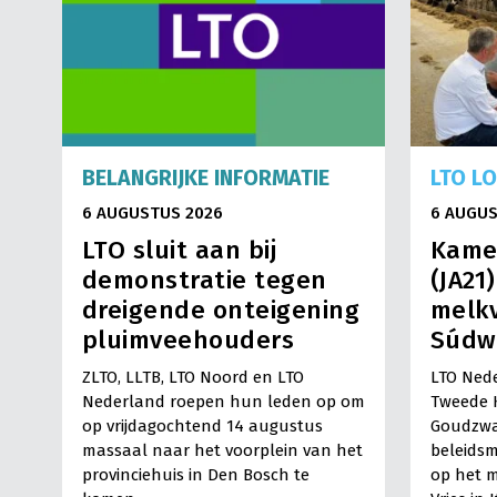
BELANGRIJKE INFORMATIE
LTO L
6 AUGUSTUS 2026
6 AUGUS
LTO sluit aan bij
Kame
demonstratie tegen
(JA21
dreigende onteigening
melkv
pluimveehouders
Súdw
ZLTO, LLTB, LTO Noord en LTO
LTO Nede
Nederland roepen hun leden op om
Tweede 
op vrijdagochtend 14 augustus
Goudzwa
massaal naar het voorplein van het
beleids
provinciehuis in Den Bosch te
op het m