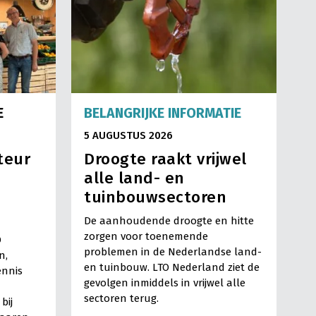
E
BELANGRIJKE INFORMATIE
5 AUGUSTUS 2026
teur
Droogte raakt vrijwel
alle land- en
tuinbouwsectoren
De aanhoudende droogte en hitte
zorgen voor toenemende
O
problemen in de Nederlandse land-
n,
en tuinbouw. LTO Nederland ziet de
ennis
gevolgen inmiddels in vrijwel alle
sectoren terug.
bij