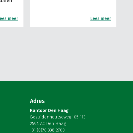
Haaren
ees meer
Lees meer
Adres
Kantoor Den Haag
Bezuidenhoutseweg 105-113
2594 AC Den Haag
+31 (0)70 338 2700