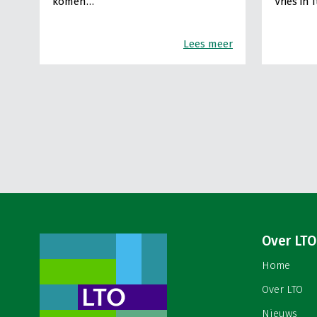
komen…
Vries in 
Lees meer
Over LTO
Home
Over LTO
Nieuws