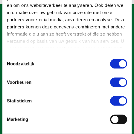
Onderwerpen
en om ons websiteverkeer te analyseren. Ook delen we
Konijnenhouderij
Bollenteelt
Vrouw en Bedrijf
informatie over uw gebruik van onze site met onze
Nieuws
Melkveehouderij
Bomen, vaste planten en zomerbloemen
partners voor social media, adverteren en analyse. Deze
Nieuwsabonnement
partners kunnen deze gegevens combineren met andere
Paardenhouderij
Fruitteelt
informatie die u aan ze heeft verstrekt of die ze hebben
Webinars
Pluimveehouderij
Glastuinbouw
verzameld op basis van uw gebruik van hun services. U
gaat akkoord met onze cookies als u onze website blijft
Over LTO
Schapenhouderij
Paddenstoelen
gebruiken.
Toestemmingsselectie
LTO Nederland
Varkenshouderij
Vollegrondsgroente
Noodzakelijk
Mensen
Vleesveehouderij
Een ondernemers- en werkgeversorganisatie met meerwaarde,
Voorkeuren
Jaarverslag 2023
Bestuur en Directie
voor een sector met meerwaarde. Dat is Land- en Tuinbouw
Vacatures
Medewerkers
Organisatie Nederland (LTO).
Statistieken
Pers
Vakgroepbestuurders
Contact
Marketing
Over LTO
Home