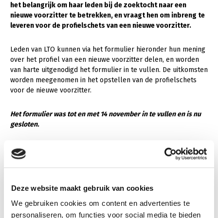
het belangrijk om haar leden bij de zoektocht naar een
nieuwe voorzitter te betrekken, en vraagt hen om inbreng te
Gezonde planten
leveren voor de profielschets van een nieuwe voorzitter.
Gezonde dieren
Leden van LTO kunnen via het formulier hieronder hun mening
Natuur, klimaat en energie
over het profiel van een nieuwe voorzitter delen, en worden
Bodem en water
van harte uitgenodigd het formulier in te vullen. De uitkomsten
worden meegenomen in het opstellen van de profielschets
Platteland en omgeving
voor de nieuwe voorzitter.
Mens, ondernemerschap en onderwijs
Het formulier was tot en met 14 november in te vullen en is nu
Internationaal
gesloten.
Sectoren
Dier
Plant
Biologische Landbouw
Deze website maakt gebruik van cookies
Multifunctionele landbouw
Geitenhouderij
Akkerbouw
We gebruiken cookies om content en advertenties te
Kalverhouderij
Biologische Landbouw
Multifunctioneel
personaliseren, om functies voor social media te bieden