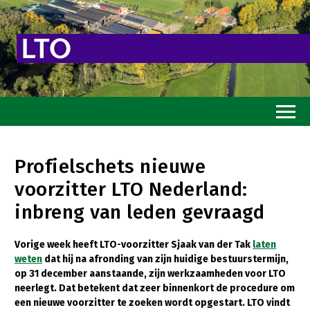
Home
Profielschets nieuwe
Toekomstvisie
voorzitter LTO Nederland:
Goed eten
inbreng van leden gevraagd
Mooi groen
Vorige week heeft LTO-voorzitter Sjaak van der Tak
laten
Sterk ondernemerschap
weten
dat hij na afronding van zijn huidige bestuurstermijn,
op 31 december aanstaande, zijn werkzaamheden voor LTO
Transitiepaden
neerlegt. Dat betekent dat zeer binnenkort de procedure om
een nieuwe voorzitter te zoeken wordt opgestart. LTO vindt
Thema’s