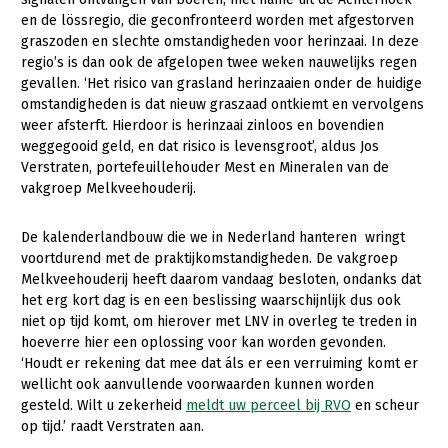
en de lössregio, die geconfronteerd worden met afgestorven
Gezonde planten
graszoden en slechte omstandigheden voor herinzaai. In deze
regio’s is dan ook de afgelopen twee weken nauwelijks regen
Gezonde dieren
gevallen. ‘Het risico van grasland herinzaaien onder de huidige
omstandigheden is dat nieuw graszaad ontkiemt en vervolgens
Natuur, klimaat en energie
weer afsterft. Hierdoor is herinzaai zinloos en bovendien
Bodem en water
weggegooid geld, en dat risico is levensgroot’, aldus Jos
Verstraten, portefeuillehouder Mest en Mineralen van de
Platteland en omgeving
vakgroep Melkveehouderij.
Mens, ondernemerschap en onderwijs
De kalenderlandbouw die we in Nederland hanteren wringt
Internationaal
voortdurend met de praktijkomstandigheden. De vakgroep
Melkveehouderij heeft daarom vandaag besloten, ondanks dat
Sectoren
het erg kort dag is en een beslissing waarschijnlijk dus ook
niet op tijd komt, om hierover met LNV in overleg te treden in
Dier
hoeverre hier een oplossing voor kan worden gevonden.
‘Houdt er rekening dat mee dat áls er een verruiming komt er
Plant
Biologische Landbouw
wellicht ook aanvullende voorwaarden kunnen worden
Multifunctionele landbouw
Geitenhouderij
Akkerbouw
gesteld. Wilt u zekerheid
meldt uw perceel bij RVO
en scheur
op tijd.’ raadt Verstraten aan.
Kalverhouderij
Biologische Landbouw
Multifunctioneel