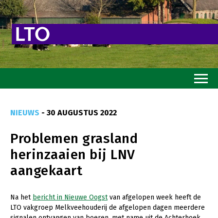
Home
NIEUWS
- 30 AUGUSTUS 2022
Toekomstvisie
Problemen grasland
Goed eten
herinzaaien bij LNV
Mooi groen
aangekaart
Sterk ondernemerschap
Transitiepaden
Na het
bericht in Nieuwe Oogst
van afgelopen week heeft de
LTO vakgroep Melkveehouderij de afgelopen dagen meerdere
Thema’s
signalen ontvangen van boeren, met name uit de Achterhoek