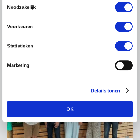
Toestemmingsselectie
Maarten Goudzwaard (JA21) en beleidsmedewerker
Noodzakelijk
Ronald Oenema op het melkveebedrijf van Jolmer de
Vries in It Heidenskip.
Voorkeuren
Lees meer
Statistieken
Marketing
Details tonen
OK