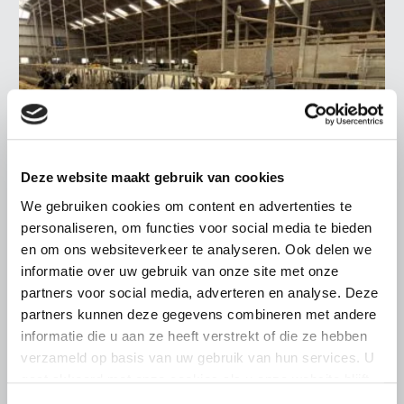
Deze website maakt gebruik van cookies
We gebruiken cookies om content en advertenties te
personaliseren, om functies voor social media te bieden
en om ons websiteverkeer te analyseren. Ook delen we
LTO LOBBY
informatie over uw gebruik van onze site met onze
partners voor social media, adverteren en analyse. Deze
6 AUGUSTUS 2026
partners kunnen deze gegevens combineren met andere
Kamerlid Goudzwaard (JA21)
informatie die u aan ze heeft verstrekt of die ze hebben
bezoekt melkveehouderij in
verzameld op basis van uw gebruik van hun services. U
Súdwest-Fryslân
gaat akkoord met onze cookies als u onze website blijft
gebruiken.
LTO Nederland ontving gisteren Tweede Kamerlid