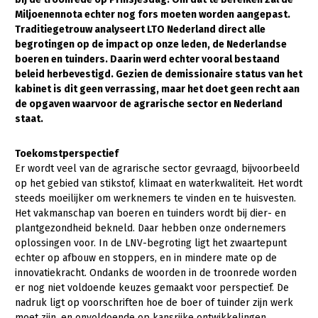
Miljoenennota echter nog fors moeten worden aangepast.
Gezonde planten
Traditiegetrouw analyseert LTO Nederland direct alle
begrotingen op de impact op onze leden, de Nederlandse
Gezonde dieren
boeren en tuinders.
Daarin werd echter vooral bestaand
beleid herbevestigd. Gezien de demissionaire status van het
Natuur, klimaat en energie
kabinet is dit geen verrassing, maar het doet geen recht aan
Bodem en water
de opgaven waarvoor de agrarische sector en Nederland
staat.
Platteland en omgeving
Mens, ondernemerschap en onderwijs
Toekomstperspectief
Er wordt veel van de agrarische sector gevraagd, bijvoorbeeld
Internationaal
op het gebied van stikstof, klimaat en waterkwaliteit. Het wordt
steeds moeilijker om werknemers te vinden en te huisvesten.
Sectoren
Het vakmanschap van boeren en tuinders wordt bij dier- en
plantgezondheid bekneld. Daar hebben onze ondernemers
Dier
oplossingen voor. In de LNV-begroting ligt het zwaartepunt
echter op afbouw en stoppers, en in mindere mate op de
Plant
Biologische Landbouw
innovatiekracht. Ondanks de woorden in de troonrede worden
Multifunctionele landbouw
Geitenhouderij
Akkerbouw
er nog niet voldoende keuzes gemaakt voor perspectief. De
nadruk ligt op voorschriften hoe de boer of tuinder zijn werk
Kalverhouderij
Biologische Landbouw
Multifunctioneel
moet zijn, en onvoldoende op kansrijke ontwikkelingen.