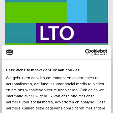
Deze website maakt gebruik van cookies
BELANGRIJKE INFORMATIE
We gebruiken cookies om content en advertenties te
6 AUGUSTUS 2026
personaliseren, om functies voor social media te bieden
LTO sluit aan bij demonstratie tegen
en om ons websiteverkeer te analyseren. Ook delen we
dreigende onteigening
informatie over uw gebruik van onze site met onze
pluimveehouders
partners voor social media, adverteren en analyse. Deze
partners kunnen deze gegevens combineren met andere
ZLTO, LLTB, LTO Noord en LTO Nederland roepen hun