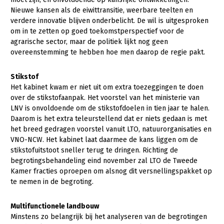
Onderwerpen
Nieuwe kansen als de eiwittransitie, weerbare teelten en
Konijnenhouderij
Bollenteelt
Vrouw en Bedrijf
verdere innovatie blijven onderbelicht. De wil is uitgesproken
Nieuws
om in te zetten op goed toekomstperspectief voor de
Melkveehouderij
Bomen, vaste planten en zomerbloemen
agrarische sector, maar de politiek lijkt nog geen
Nieuwsabonnement
Paardenhouderij
Fruitteelt
overeenstemming te hebben hoe men daarop de regie pakt.
Webinars
Pluimveehouderij
Glastuinbouw
Stikstof
Over LTO
Schapenhouderij
Paddenstoelen
Het kabinet kwam er niet uit om extra toezeggingen te doen
over de stikstofaanpak. Het voorstel van het ministerie van
LTO Nederland
Varkenshouderij
Vollegrondsgroente
LNV is onvoldoende om de stikstofdoelen in tien jaar te halen.
Daarom is het extra teleurstellend dat er niets gedaan is met
Mensen
Vleesveehouderij
het breed gedragen voorstel vanuit LTO, natuurorganisaties en
Jaarverslag 2023
Bestuur en Directie
VNO-NCW. Het kabinet laat daarmee de kans liggen om de
stikstofuitstoot sneller terug te dringen. Richting de
Vacatures
Medewerkers
begrotingsbehandeling eind november zal LTO de Tweede
Kamer fracties oproepen om alsnog dit versnellingspakket op
Pers
Vakgroepbestuurders
te nemen in de begroting.
Contact
Multifunctionele landbouw
Minstens zo belangrijk bij het analyseren van de begrotingen