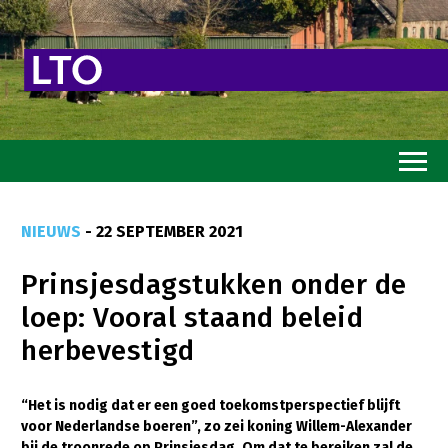
Home
NIEUWS
- 22 SEPTEMBER 2021
Toekomstvisie
Prinsjesdagstukken onder de
Goed eten
loep: Vooral staand beleid
Mooi groen
herbevestigd
Sterk ondernemerschap
Transitiepaden
“Het is nodig dat er een goed toekomstperspectief blijft
voor Nederlandse boeren”, zo zei koning Willem-Alexander
Thema’s
bij de troonrede op Prinsjesdag. Om dat te bereiken zal de