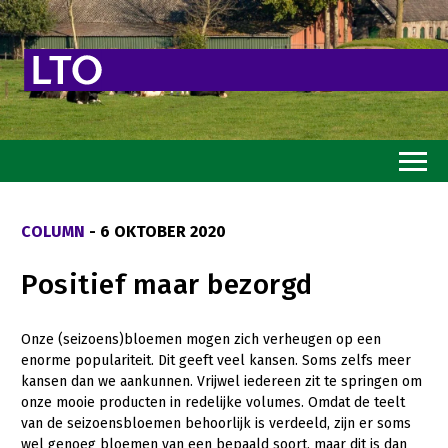
Home
COLUMN
- 6 OKTOBER 2020
Toekomstvisie
Positief maar bezorgd
Goed eten
Mooi groen
Onze (seizoens)bloemen mogen zich verheugen op een
enorme populariteit. Dit geeft veel kansen. Soms zelfs meer
Sterk ondernemerschap
kansen dan we aankunnen. Vrijwel iedereen zit te springen om
Transitiepaden
onze mooie producten in redelijke volumes. Omdat de teelt
van de seizoensbloemen behoorlijk is verdeeld, zijn er soms
Thema’s
wel genoeg bloemen van een bepaald soort, maar dit is dan