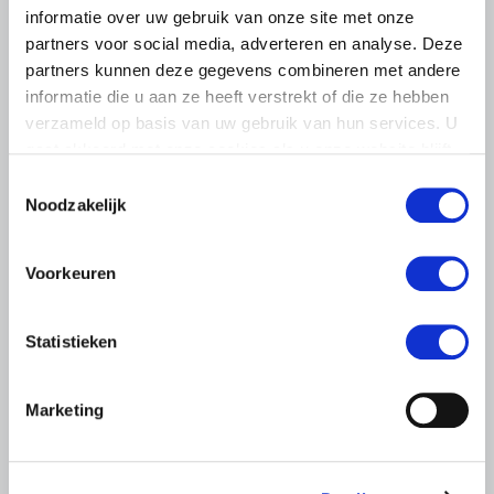
BELANGRIJKE INFORMATIE
informatie over uw gebruik van onze site met onze
partners voor social media, adverteren en analyse. Deze
6 AUGUSTUS 2026
partners kunnen deze gegevens combineren met andere
LTO sluit aan bij demonstratie tegen
informatie die u aan ze heeft verstrekt of die ze hebben
dreigende onteigening
verzameld op basis van uw gebruik van hun services. U
pluimveehouders
gaat akkoord met onze cookies als u onze website blijft
ZLTO, LLTB, LTO Noord en LTO Nederland roepen hun
gebruiken.
Toestemmingsselectie
leden op om op vrijdagochtend 14 augustus massaal naar
Noodzakelijk
het voorplein van het provinciehuis in Den Bosch te
komen…
Voorkeuren
Lees meer
Statistieken
Marketing