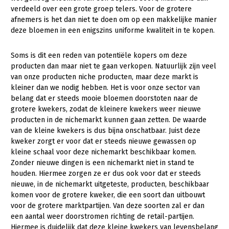
verdeeld over een grote groep telers. Voor de grotere
Gezonde planten
afnemers is het dan niet te doen om op een makkelijke manier
deze bloemen in een enigszins uniforme kwaliteit in te kopen.
Gezonde dieren
Natuur, klimaat en energie
Soms is dit een reden van potentiële kopers om deze
producten dan maar niet te gaan verkopen. Natuurlijk zijn veel
Bodem en water
van onze producten niche producten, maar deze markt is
kleiner dan we nodig hebben. Het is voor onze sector van
Platteland en omgeving
belang dat er steeds mooie bloemen doorstoten naar de
grotere kwekers, zodat de kleinere kwekers weer nieuwe
Mens, ondernemerschap en onderwijs
producten in de nichemarkt kunnen gaan zetten. De waarde
Internationaal
van de kleine kwekers is dus bijna onschatbaar. Juist deze
kweker zorgt er voor dat er steeds nieuwe gewassen op
Sectoren
kleine schaal voor deze nichemarkt beschikbaar komen.
Zonder nieuwe dingen is een nichemarkt niet in stand te
Dier
houden. Hiermee zorgen ze er dus ook voor dat er steeds
nieuwe, in de nichemarkt uitgeteste, producten, beschikbaar
Plant
Biologische Landbouw
komen voor de grotere kweker, die een soort dan uitbouwt
voor de grotere marktpartijen. Van deze soorten zal er dan
Multifunctionele landbouw
Geitenhouderij
Akkerbouw
een aantal weer doorstromen richting de retail-partijen.
Kalverhouderij
Biologische Landbouw
Multifunctioneel
Hiermee is duidelijk dat deze kleine kwekers van levensbelang