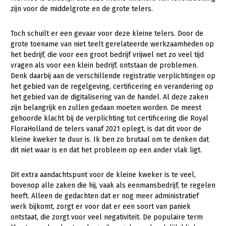
Onderwerpen
zijn voor de middelgrote en de grote telers.
Konijnenhouderij
Bollenteelt
Vrouw en Bedrijf
Nieuws
Melkveehouderij
Bomen, vaste planten en zomerbloemen
Toch schuilt er een gevaar voor deze kleine telers. Door de
Nieuwsabonnement
grote toename van niet teelt gerelateerde werkzaamheden op
Paardenhouderij
Fruitteelt
het bedrijf, die voor een groot bedrijf vrijwel net zo veel tijd
Webinars
vragen als voor een klein bedrijf, ontstaan de problemen.
Pluimveehouderij
Glastuinbouw
Denk daarbij aan de verschillende registratie verplichtingen op
Over LTO
het gebied van de regelgeving, certificering en verandering op
Schapenhouderij
Paddenstoelen
het gebied van de digitalisering van de handel. Al deze zaken
LTO Nederland
Varkenshouderij
Vollegrondsgroente
zijn belangrijk en zullen gedaan moeten worden. De meest
gehoorde klacht bij de verplichting tot certificering die Royal
Mensen
Vleesveehouderij
FloraHolland de telers vanaf 2021 oplegt, is dat dit voor de
Jaarverslag 2023
Bestuur en Directie
kleine kweker te duur is. Ik ben zo brutaal om te denken dat
dit niet waar is en dat het probleem op een ander vlak ligt.
Vacatures
Medewerkers
Dit extra aandachtspunt voor de kleine kweker is te veel,
Pers
Vakgroepbestuurders
bovenop alle zaken die hij, vaak als eenmansbedrijf, te regelen
Contact
heeft. Alleen de gedachten dat er nog meer administratief
werk bijkomt, zorgt er voor dat er een soort van paniek
ontstaat, die zorgt voor veel negativiteit. De populaire term