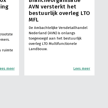
box
Brancheorganisatie
ning
AVN versterkt het
bestuurlijk overleg LTO
MFL
De Ambachtelijke Versdetailhandel
Nederland (AVN) is onlangs
grootste
toegevoegd aan het bestuurlijk
emers.
overleg LTO Multifunctionele
Landbouw.
 ruimte
ees meer
Lees meer