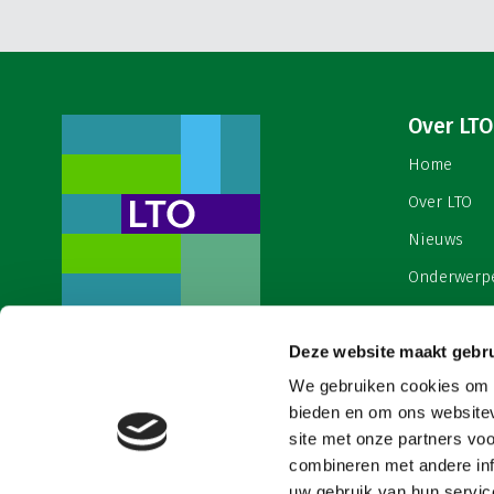
Over LTO
Home
Over LTO
Nieuws
Onderwerp
English
Deze website maakt gebru
Contact
Een ondernemers- en
werkgeversorganisatie met meerwaarde,
We gebruiken cookies om c
Cookies & 
voor een sector met meerwaarde. Dat is
bieden en om ons websitev
Land- en Tuinbouw Organisatie
site met onze partners vo
Nederland (LTO).
combineren met andere inf
uw gebruik van hun service