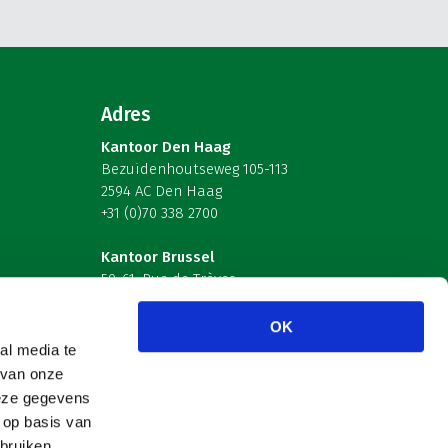
Adres
Kantoor Den Haag
Bezuidenhoutseweg 105-113
2594 AC Den Haag
+31 (0)70 338 2700
Kantoor Brussel
59-61, Rue de Trèves
B-1040 Brussel – België
OK
Volg ons
al media te
 van onze
deze gegevens
 op basis van
bruiken.