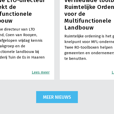
e LTO-directeur
Vernieuwde tool
ekt de
Ruimtelijke Orde
functionele
voor de
bouw
Multifunctionele
Landbouw
e directeur van LTO
nd, Coen van Rooyen,
Ruimtelijke ordening is het 
fgelopen vrijdag kennis
knelpunt voor MFL-ondern
vakgroep en de
Twee RO-toolboxen helpen
ctionele landbouw bij
gemeenten en ondernemers
derij Tuin de Es in Haaren
te benutten.
Lees meer
L
MEER NIEUWS