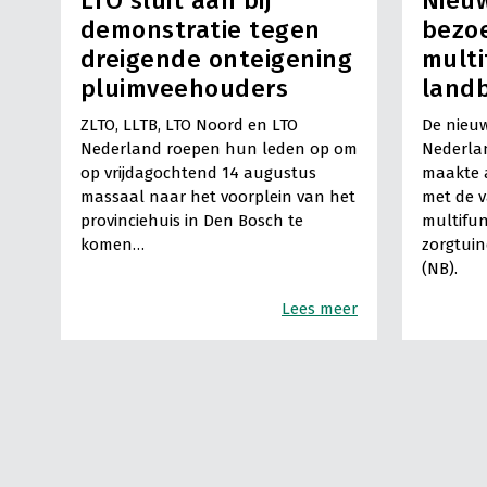
LTO sluit aan bij
Nieuw
demonstratie tegen
bezo
dreigende onteigening
multi
pluimveehouders
land
ZLTO, LLTB, LTO Noord en LTO
De nieuw
Nederland roepen hun leden op om
Nederla
op vrijdagochtend 14 augustus
maakte a
massaal naar het voorplein van het
met de 
provinciehuis in Den Bosch te
multifun
komen…
zorgtuin
(NB).
Lees meer