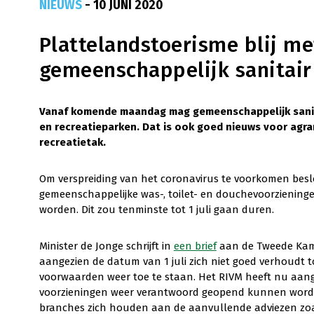
NIEUWS
- 10 JUNI 2020
Plattelandstoerisme blij m
gemeenschappelijk sanitair
Vanaf komende maandag mag gemeenschappelijk sanita
en recreatieparken. Dat is ook goed nieuws voor agr
recreatietak.
Om verspreiding van het coronavirus te voorkomen beslo
gemeenschappelijke was-, toilet- en douchevoorziening
worden. Dit zou tenminste tot 1 juli gaan duren.
Minister de Jonge schrijft in
een brief
aan de Tweede Kame
aangezien de datum van 1 juli zich niet goed verhoudt t
voorwaarden weer toe te staan. Het RIVM heeft nu aang
voorzieningen weer verantwoord geopend kunnen worden.
branches zich houden aan de aanvullende adviezen zoal