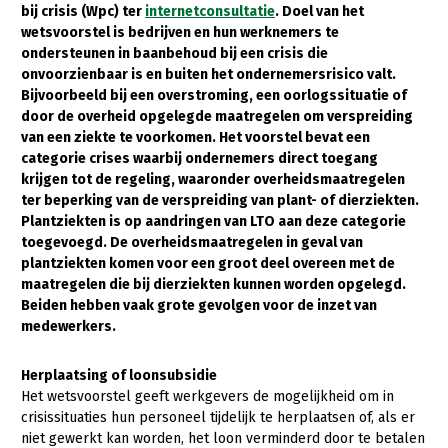
bij crisis (Wpc) ter
internetconsultatie
. Doel van het
wetsvoorstel is bedrijven en hun werknemers te
Gezonde planten
ondersteunen in baanbehoud bij een crisis die
Gezonde dieren
onvoorzienbaar is en buiten het ondernemersrisico valt.
Bijvoorbeeld bij een overstroming, een oorlogssituatie of
Natuur, klimaat en energie
door de overheid opgelegde maatregelen om verspreiding
van een ziekte te voorkomen. Het voorstel bevat een
Bodem en water
categorie crises waarbij ondernemers direct toegang
Platteland en omgeving
krijgen tot de regeling, waaronder overheidsmaatregelen
ter beperking van de verspreiding van plant- of dierziekten.
Mens, ondernemerschap en onderwijs
Plantziekten is op aandringen van LTO aan deze categorie
toegevoegd. De overheidsmaatregelen in geval van
Internationaal
plantziekten komen voor een groot deel overeen met de
maatregelen die bij dierziekten kunnen worden opgelegd.
Sectoren
Beiden hebben vaak grote gevolgen voor de inzet van
medewerkers.
Dier
Plant
Biologische Landbouw
Herplaatsing of loonsubsidie
Het wetsvoorstel geeft werkgevers de mogelijkheid om in
Multifunctionele landbouw
Geitenhouderij
Akkerbouw
crisissituaties hun personeel tijdelijk te herplaatsen of, als er
niet gewerkt kan worden, het loon verminderd door te betalen
Kalverhouderij
Biologische Landbouw
Multifunctioneel