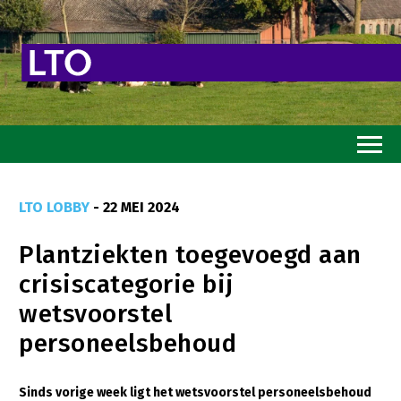
Home
LTO LOBBY
- 22 MEI 2024
Toekomstvisie
Plantziekten toegevoegd aan
Goed eten
crisiscategorie bij
Mooi groen
wetsvoorstel
Sterk ondernemerschap
personeelsbehoud
Transitiepaden
Sinds vorige week ligt het wetsvoorstel personeelsbehoud
Thema’s