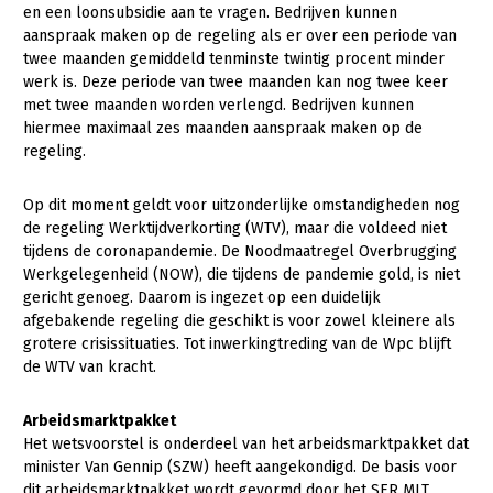
Onderwerpen
en een loonsubsidie aan te vragen. Bedrijven kunnen
Konijnenhouderij
Bollenteelt
Vrouw en Bedrijf
aanspraak maken op de regeling als er over een periode van
Nieuws
twee maanden gemiddeld tenminste twintig procent minder
Melkveehouderij
Bomen, vaste planten en zomerbloemen
werk is. Deze periode van twee maanden kan nog twee keer
Nieuwsabonnement
met twee maanden worden verlengd. Bedrijven kunnen
Paardenhouderij
Fruitteelt
hiermee maximaal zes maanden aanspraak maken op de
Webinars
Pluimveehouderij
Glastuinbouw
regeling.
Over LTO
Schapenhouderij
Paddenstoelen
Op dit moment geldt voor uitzonderlijke omstandigheden nog
LTO Nederland
de regeling Werktijdverkorting (WTV), maar die voldeed niet
Varkenshouderij
Vollegrondsgroente
tijdens de coronapandemie. De Noodmaatregel Overbrugging
Mensen
Vleesveehouderij
Werkgelegenheid (NOW), die tijdens de pandemie gold, is niet
gericht genoeg. Daarom is ingezet op een duidelijk
Jaarverslag 2023
Bestuur en Directie
afgebakende regeling die geschikt is voor zowel kleinere als
Vacatures
Medewerkers
grotere crisissituaties. Tot inwerkingtreding van de Wpc blijft
de WTV van kracht.
Pers
Vakgroepbestuurders
Arbeidsmarktpakket
Contact
Het wetsvoorstel is onderdeel van het arbeidsmarktpakket dat
minister Van Gennip (SZW) heeft aangekondigd. De basis voor
dit arbeidsmarktpakket wordt gevormd door het SER MLT