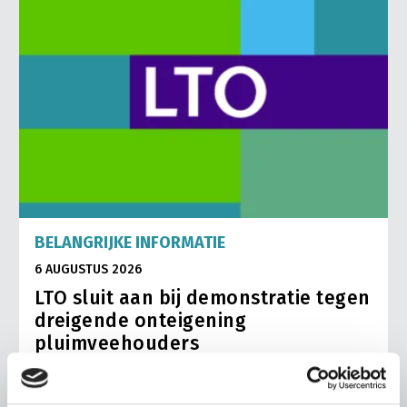
BELANGRIJKE INFORMATIE
6 AUGUSTUS 2026
LTO sluit aan bij demonstratie tegen
dreigende onteigening
pluimveehouders
ZLTO, LLTB, LTO Noord en LTO Nederland roepen hun
leden op om op vrijdagochtend 14 augustus massaal naar