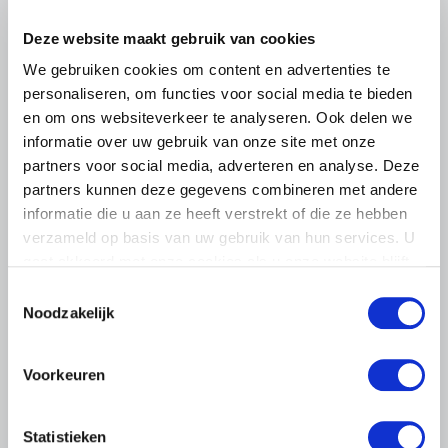
het voorplein van het provinciehuis in Den Bosch te
komen…
Deze website maakt gebruik van cookies
Lees meer
We gebruiken cookies om content en advertenties te
personaliseren, om functies voor social media te bieden
en om ons websiteverkeer te analyseren. Ook delen we
informatie over uw gebruik van onze site met onze
partners voor social media, adverteren en analyse. Deze
partners kunnen deze gegevens combineren met andere
informatie die u aan ze heeft verstrekt of die ze hebben
verzameld op basis van uw gebruik van hun services. U
gaat akkoord met onze cookies als u onze website blijft
gebruiken.
Toestemmingsselectie
Noodzakelijk
Voorkeuren
LTO LOBBY
Statistieken