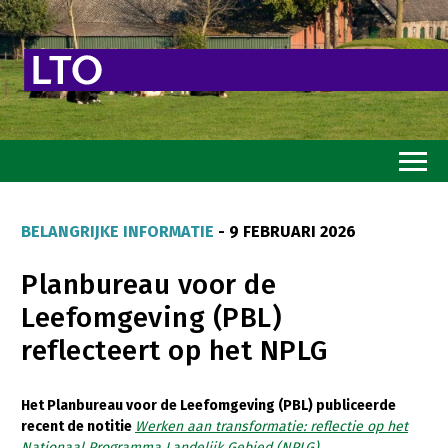
Home
BELANGRIJKE INFORMATIE
- 9 FEBRUARI 2026
Toekomstvisie
Planbureau voor de
Goed eten
Leefomgeving (PBL)
Mooi groen
reflecteert op het NPLG
Sterk ondernemerschap
Transitiepaden
Het Planbureau voor de Leefomgeving (PBL) publiceerde
recent de notitie
Werken aan transformatie: reflectie op het
Thema’s
Nationaal Programma Landelijk Gebied (NPLG)
.