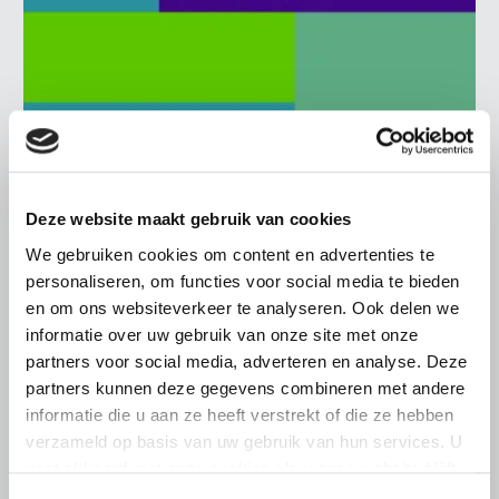
BELANGRIJKE INFORMATIE
6 AUGUSTUS 2026
LTO sluit aan bij demonstratie tegen
Deze website maakt gebruik van cookies
dreigende onteigening
We gebruiken cookies om content en advertenties te
pluimveehouders
personaliseren, om functies voor social media te bieden
en om ons websiteverkeer te analyseren. Ook delen we
ZLTO, LLTB, LTO Noord en LTO Nederland roepen hun
leden op om op vrijdagochtend 14 augustus massaal naar
informatie over uw gebruik van onze site met onze
het voorplein van het provinciehuis in Den Bosch te
partners voor social media, adverteren en analyse. Deze
komen…
partners kunnen deze gegevens combineren met andere
informatie die u aan ze heeft verstrekt of die ze hebben
Lees meer
verzameld op basis van uw gebruik van hun services. U
gaat akkoord met onze cookies als u onze website blijft
gebruiken.