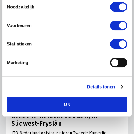
Toestemmingsselectie
Noodzakelijk
Voorkeuren
Statistieken
Marketing
Details tonen
LTO LOBBY
6 AUGUSTUS 2026
OK
Kamerlid Goudzwaard (JA21)
bezoekt melkveehouderij in
Súdwest-Fryslân
LTO Nederland ontving gisteren Tweede Kamerlid