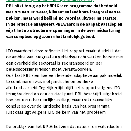
PBL blikt terug op het NPLG: een programma dat bedoeld
Gezonde planten
was om natuur, water, klimaat en landbouw integraal aan te
pakken, maar werd beëindigd voordat uitvoering startte.
Gezonde dieren
In de reflectie analyseert PBL waarom de aanpak vastliep en
wijst het op structurele spanningen in de overheidssturing
Natuur, klimaat en energie
van complexe opgaven in het landelijk gebied.
Bodem en water
LTO waardeert deze reflectie. Het rapport maakt duidelijk dat
Platteland en omgeving
de ambitie van integraal en gebiedsgericht werken botste met
Mens, ondernemerschap en onderwijs
een overheid die sectoraal is georganiseerd en per
beleidsdossier juridisch moet verantwoorden.
Internationaal
Ook laat PBL zien hoe een lerende, adaptieve aanpak moeilijk
te combineren was met juridische en politieke
Sectoren
afrekenbaarheid. Tegelijkertijd blijft het rapport volgens LTO
terughoudend op een cruciaal punt. PBL beschrijft uitgebreid
Dier
hoe het NPLG bestuurlijk vastliep, maar trekt nauwelijks
conclusies over de juridische basis van het programma.
Plant
Biologische Landbouw
Juist daar ligt volgens LTO de kern van het probleem.
Multifunctionele landbouw
Geitenhouderij
Akkerbouw
De praktijk van het NPLG liet zien dat natuur- en waterdoelen
Kalverhouderij
Biologische Landbouw
Multifunctioneel