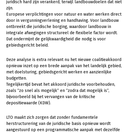
Onderwerpen
juridisch hard zijn verankerd, terwijl landbouwdoelen dat niet
zijn.
Konijnenhouderij
Bollenteelt
Vrouw en Bedrijf
Nieuws
Europese verplichtingen voor natuur en water werken direct
Melkveehouderij
Bomen, vaste planten en zomerbloemen
door in vergunningverlening en handhaving. Voor landbouw
Nieuwsabonnement
ontbreekt die juridische borging, waardoor landbouw in
Paardenhouderij
Fruitteelt
integrale afwegingen structureel de flexibele factor wordt.
Webinars
Dat ondermijnt de gelijkwaardigheid die nodig is voor
Pluimveehouderij
Glastuinbouw
gebiedsgericht beleid.
Over LTO
Schapenhouderij
Paddenstoelen
Deze analyse is extra relevant nu het nieuwe coalitieakkoord
LTO Nederland
Varkenshouderij
Vollegrondsgroente
opnieuw inzet op een brede aanpak van het landelijk gebied,
Mensen
met doelsturing, gebiedsgericht werken en aanzienlijke
Vleesveehouderij
budgetten.
Jaarverslag 2023
Bestuur en Directie
Tegelijkertijd bevat het akkoord juridische voorbehouden,
zoals “zo snel als mogelijk” en “zodra dat mogelijk is”,
Vacatures
Medewerkers
bijvoorbeeld bij het vervangen van de kritische
Pers
Vakgroepbestuurders
depositiewaarde (KDW).
Contact
LTO maakt zich zorgen dat zonder fundamentele
herstructurering van de juridische basis opnieuw wordt
aangestuurd op een programmatische aanpak met dezelfde