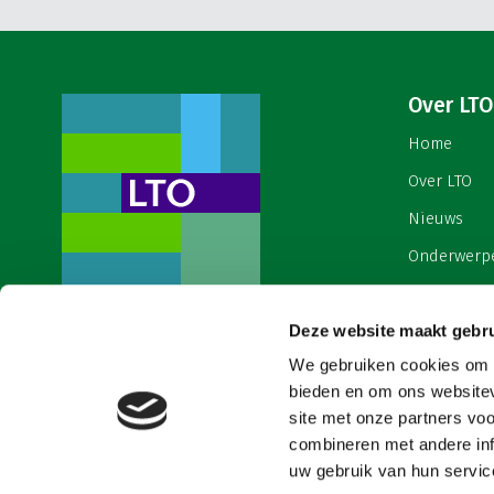
Over LTO
Home
Over LTO
Nieuws
Onderwerp
English
Contact
Deze website maakt gebru
Een ondernemers- en
werkgeversorganisatie met meerwaarde,
We gebruiken cookies om c
Cookies & 
voor een sector met meerwaarde. Dat is
bieden en om ons websitev
Land- en Tuinbouw Organisatie
site met onze partners vo
Nederland (LTO).
combineren met andere inf
uw gebruik van hun service