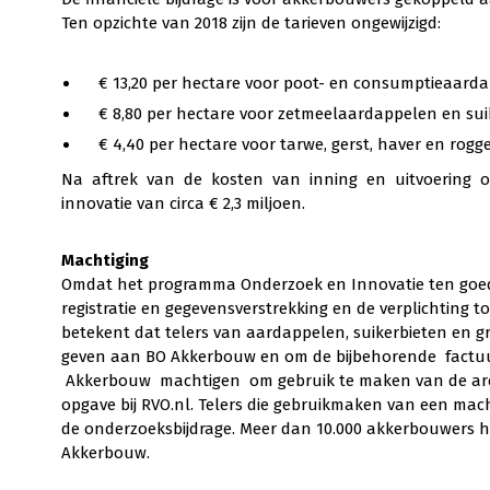
Ten opzichte van 2018 zijn de tarieven ongewijzigd:
€ 13,20 per hectare voor poot- en consumptieaarda
€ 8,80 per hectare voor zetmeelaardappelen en suik
€ 4,40 per hectare voor tarwe, gerst, haver en rogge
Na aftrek van de kosten van inning en uitvoering on
innovatie van circa € 2,3 miljoen.
M
achtiging
Omdat het programma Onderzoek en Innovatie ten goede 
registratie en gegevensverstrekking en de verplichting to
betekent dat telers van aardappelen, suikerbieten en g
geven aan BO Akkerbouw en om de bijbehorende fact
Akkerbouw machtigen om gebruik te maken van de area
opgave bij RVO.nl. Telers die gebruikmaken van een mac
de onderzoeksbijdrage. Meer dan 10.000 akkerbouwers 
Akkerbouw.