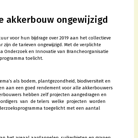
ge akkerbouw ongewijzigd
ur voor hun bijdrage over 2019 aan het collectieve
ijn de tarieven ongewijzigd. Met de verplichte
ma Onderzoek en Innovatie van Brancheorganisatie
programma toelicht.
ma’s als bodem, plantgezondheid, biodiversiteit en
ragen aan een goed rendement voor alle akkerbouwers
kkerbouwers hebben zelf projecten aangedragen en
ordigers van de telers welke projecten worden
nderzoeksprogramma toegelicht met een aantal
aan het areaal aardappelen, suikerbieten en granen.