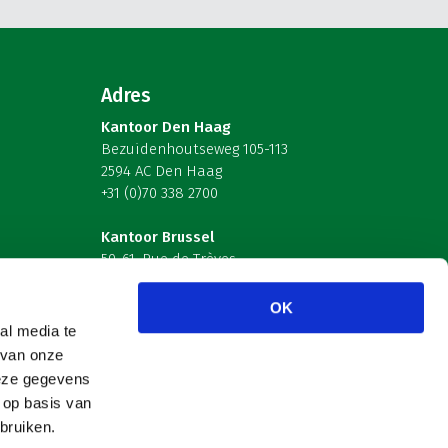
Adres
Kantoor Den Haag
Bezuidenhoutseweg 105-113
2594 AC Den Haag
+31 (0)70 338 2700
Kantoor Brussel
59-61, Rue de Trèves
B-1040 Brussel – België
OK
Volg ons
al media te
 van onze
deze gegevens
 op basis van
bruiken.