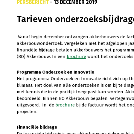
PERSBERICHT
- 13 DECEMBER 2019
Tarieven onderzoeksbijdra
Vanaf begin december ontvangen akkerbouwers de factu
akkerbouwonderzoek. Vergeleken met het afgelopen jaar z
financiële bijdrage betalen akkerbouwers het program
(BO) Akkerbouw. In een
brochure
wordt het onderzoeks
P
rogramma Onderzoek en Innovatie
Het programma Onderzoek en Innovatie richt zich op the
klimaat. Het doel van alle onderzoeken is om bij te d
met kennis die in de praktijk toegepast kan worden. A
beoordeeld. Binnen BO Akkerbouw bepalen vertegenwo
uitgevoerd. In de
brochure
bij de factuur wordt het o
projecten.
F
i
nanciële bijdrage
De financiële bijdrage is voor akkerbouwers gekoppeld 