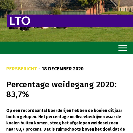
Home
PERSBERICHT
- 18 DECEMBER 2020
Toekomstvisie
Percentage weidegang 2020:
Goed eten
83,7%
Mooi groen
Sterk ondernemerschap
Op een recordaantal boerderijen hebben de koeien dit jaar
buiten gelopen. Het percentage melkveebedrijven waar de
Transitiepaden
koeien buiten komen, steeg het afgelopen weideseizoen
naar 83,7 procent. Dat is ruimschoots boven het doel dat de
Thema’s