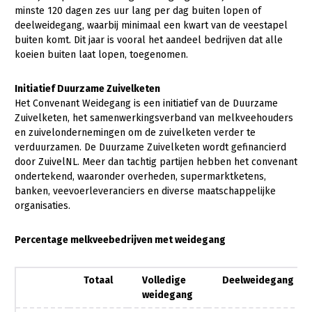
Onderwerpen
minste 120 dagen zes uur lang per dag buiten lopen of
Konijnenhouderij
Bollenteelt
Vrouw en Bedrijf
deelweidegang, waarbij minimaal een kwart van de veestapel
Nieuws
buiten komt. Dit jaar is vooral het aandeel bedrijven dat alle
Melkveehouderij
Bomen, vaste planten en zomerbloemen
koeien buiten laat lopen, toegenomen.
Nieuwsabonnement
Paardenhouderij
Fruitteelt
Webinars
Initiatief Duurzame Zuivelketen
Pluimveehouderij
Glastuinbouw
Het Convenant Weidegang is een initiatief van de Duurzame
Over LTO
Zuivelketen, het samenwerkingsverband van melkveehouders
Schapenhouderij
Paddenstoelen
en zuivelondernemingen om de zuivelketen verder te
LTO Nederland
Varkenshouderij
Vollegrondsgroente
verduurzamen. De Duurzame Zuivelketen wordt gefinancierd
door ZuivelNL. Meer dan tachtig partijen hebben het convenant
Mensen
Vleesveehouderij
ondertekend, waaronder overheden, supermarktketens,
banken, veevoerleveranciers en diverse maatschappelijke
Jaarverslag 2023
Bestuur en Directie
organisaties.
Vacatures
Medewerkers
Percentage melkveebedrijven met weidegang
Pers
Vakgroepbestuurders
Contact
Totaal
Volledige
Deelweidegang
weidegang