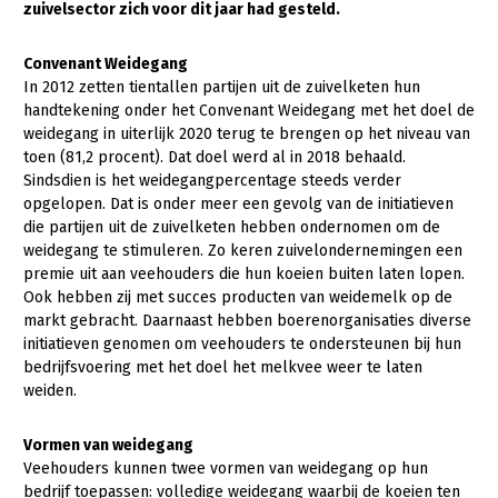
zuivelsector zich voor dit jaar had gesteld.
Gezonde planten
Convenant Weidegang
Gezonde dieren
In 2012 zetten tientallen partijen uit de zuivelketen hun
handtekening onder het Convenant Weidegang met het doel de
Natuur, klimaat en energie
weidegang in uiterlijk 2020 terug te brengen op het niveau van
toen (81,2 procent). Dat doel werd al in 2018 behaald.
Bodem en water
Sindsdien is het weidegangpercentage steeds verder
Platteland en omgeving
opgelopen. Dat is onder meer een gevolg van de initiatieven
die partijen uit de zuivelketen hebben ondernomen om de
Mens, ondernemerschap en onderwijs
weidegang te stimuleren. Zo keren zuivelondernemingen een
premie uit aan veehouders die hun koeien buiten laten lopen.
Internationaal
Ook hebben zij met succes producten van weidemelk op de
markt gebracht. Daarnaast hebben boerenorganisaties diverse
Sectoren
initiatieven genomen om veehouders te ondersteunen bij hun
bedrijfsvoering met het doel het melkvee weer te laten
Dier
weiden.
Plant
Biologische Landbouw
Vormen van weidegang
Multifunctionele landbouw
Geitenhouderij
Akkerbouw
Veehouders kunnen twee vormen van weidegang op hun
Kalverhouderij
Biologische Landbouw
Multifunctioneel
bedrijf toepassen: volledige weidegang waarbij de koeien ten