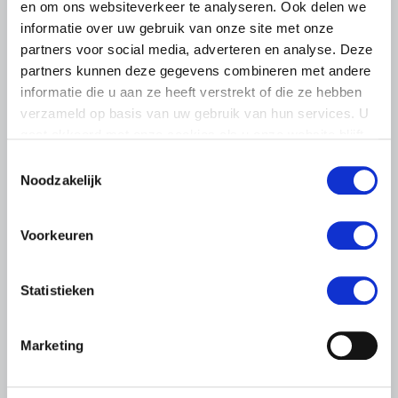
en om ons websiteverkeer te analyseren. Ook delen we
informatie over uw gebruik van onze site met onze
BELANGRIJKE INFORMATIE
partners voor social media, adverteren en analyse. Deze
6 AUGUSTUS 2026
partners kunnen deze gegevens combineren met andere
LTO sluit aan bij demonstratie tegen
informatie die u aan ze heeft verstrekt of die ze hebben
verzameld op basis van uw gebruik van hun services. U
dreigende onteigening
gaat akkoord met onze cookies als u onze website blijft
pluimveehouders
gebruiken.
Toestemmingsselectie
ZLTO, LLTB, LTO Noord en LTO Nederland roepen hun
Noodzakelijk
leden op om op vrijdagochtend 14 augustus massaal naar
het voorplein van het provinciehuis in Den Bosch te
komen…
Voorkeuren
Lees meer
Statistieken
Marketing