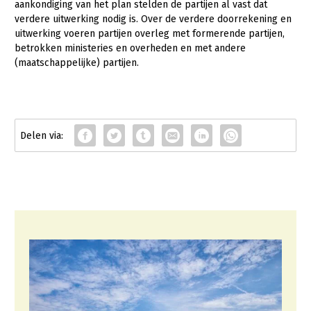
aankondiging van het plan stelden de partijen al vast dat
verdere uitwerking nodig is. Over de verdere doorrekening en
Konijnenhouderij
uitwerking voeren partijen overleg met formerende partijen,
Melkveehouderij
betrokken ministeries en overheden en met andere
(maatschappelijke) partijen.
Paardenhouderij
Pluimveehouderij
Schapenhouderij
Varkenshouderij
Vleesveehouderij
Plant
Multifunctionele landbouw
Akkerbouw
Biologische Landbouw
Multifunctioneel
Onderwerpen
Bollenteelt
Vrouw en Bedrijf
Nieuws
Bomen, vaste planten en zomerbloemen
Nieuwsabonnement