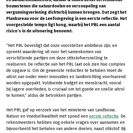
bouwstenen die natuurdoelen en versoepeling van
Gezonde planten
vergunningverlening dichterbij kunnen brengen. Dat zegt het
Planbureau voor de Leefomgeving in een eerste reflectie. Het
Gezonde dieren
voorgestelde tempo ligt hoog, waarbij het PBL een aantal
risico’s in de uitvoering benoemt.
Natuur, klimaat en energie
Bodem en water
“Het PBL bevestigt dat onze voorstellen ambitieus zijn, en
spreekt waardering uit voor het samenkomen van
Platteland en omgeving
verschillende partijen om deze stikstofversnelling te
Mens, ondernemerschap en onderwijs
realiseren. De reflectie van het PBL laat ook zien hoe complex
de opgave is. Om de gewenste reducties te behalen moet de
Internationaal
uitrol van onder meer innovaties en landinrichting voortvarend
worden opgepakt. Voldoende budget en menskracht, vooral
Sectoren
bij lagere overheden, is cruciaal om tot goede en snelle uitrol
te komen,” aldus de betrokken partijen.
Dier
Biologische Landbouw
Het PBL gaf op verzoek van het ministerie van Landbouw,
Natuur en Voedselkwaliteit met spoed een
eerste reflectie
. De
Geitenhouderij
rekenmeesters hebben nog enkele vragen over aannames en
bijvoorbeeld het behalen van andere doelen, naast stikstof. Bij
Kalverhouderij