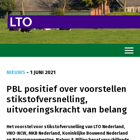
Home
NIEUWS
- 1 JUNI 2021
Toekomstvisie
PBL positief over voorstellen
Goed eten
stikstofversnelling,
Mooi groen
uitvoeringskracht van belang
Sterk ondernemerschap
Transitiepaden
Het voorstel voor stikstofversnelling van LTO Nederland,
VNO-NCW, MKB Nederland, Koninklijke Bouwend Nederland
Thema’s
en Natuurmonumenten, Natuur & Milieu bevat verschillende