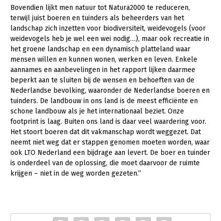
Bovendien lijkt men natuur tot Natura2000 te reduceren,
Konijnenhouderij
terwijl juist boeren en tuinders als beheerders van het
landschap zich inzetten voor biodiversiteit, weidevogels (voor
Melkveehouderij
weidevogels heb je wel een wei nodig…), maar ook recreatie in
het groene landschap en een dynamisch platteland waar
Paardenhouderij
mensen willen en kunnen wonen, werken en leven. Enkele
Pluimveehouderij
aannames en aanbevelingen in het rapport lijken daarmee
beperkt aan te sluiten bij de wensen en behoeften van de
Schapenhouderij
Nederlandse bevolking, waaronder de Nederlandse boeren en
tuinders. De landbouw in ons land is de meest efficiënte en
Varkenshouderij
schone landbouw als je het internationaal beziet. Onze
Vleesveehouderij
footprint is laag. Buiten ons land is daar veel waardering voor.
Het stoort boeren dat dit vakmanschap wordt weggezet. Dat
Plant
neemt niet weg dat er stappen genomen moeten worden, waar
ook LTO Nederland een bijdrage aan levert. De boer en tuinder
Akkerbouw
is onderdeel van de oplossing, die moet daarvoor de ruimte
krijgen – niet in de weg worden gezeten.”
Biologische Landbouw
Bollenteelt
Bomen, vaste planten en zomerbloemen