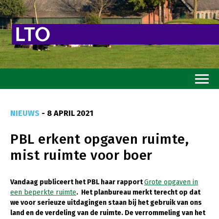
Home
NIEUWS
- 8 APRIL 2021
Toekomstvisie
PBL erkent opgaven ruimte,
Goed eten
mist ruimte voor boer
Mooi groen
Sterk ondernemerschap
Vandaag publiceert het PBL haar rapport
Grote opgaven in
een beperkte ruimte
. Het planbureau merkt terecht op dat
Transitiepaden
we voor serieuze uitdagingen staan bij het gebruik van ons
land en de verdeling van de ruimte. De verrommeling van het
Thema’s