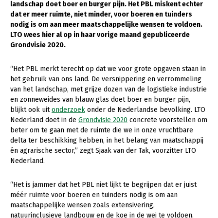
landschap doet boer en burger pijn. Het PBL miskent echter
dat er meer ruimte, niet minder, voor boeren en tuinders
Gezonde planten
nodig is om aan meer maatschappelijke wensen te voldoen.
Gezonde dieren
LTO wees hier al op in haar vorige maand gepubliceerde
Grondvisie 2020.
Natuur, klimaat en energie
“Het PBL merkt terecht op dat we voor grote opgaven staan in
Bodem en water
het gebruik van ons land. De versnippering en verrommeling
Platteland en omgeving
van het landschap, met grijze dozen van de logistieke industrie
en zonneweides van blauw glas doet boer en burger pijn,
Mens, ondernemerschap en onderwijs
blijkt ook uit
onderzoek
onder de Nederlandse bevolking. LTO
Nederland doet in de
Grondvisie 2020
concrete voorstellen om
Internationaal
beter om te gaan met de ruimte die we in onze vruchtbare
delta ter beschikking hebben, in het belang van maatschappij
Sectoren
én agrarische sector,” zegt Sjaak van der Tak, voorzitter LTO
Nederland.
Dier
Biologische Landbouw
“Het is jammer dat het PBL niet lijkt te begrijpen dat er juist
méér ruimte voor boeren en tuinders nodig is om aan
Geitenhouderij
maatschappelijke wensen zoals extensivering,
Kalverhouderij
natuurinclusieve landbouw en de koe in de wei te voldoen.