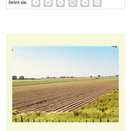
Fruitteelt
Glastuinbouw
Paddenstoelen
Vollegrondsgroente
Multifunctionele landbouw
Multifunctioneel
Vrouw en Bedrijf
Onderwerpen
Nieuws
Nieuwsabonnement
Webinars
Over LTO