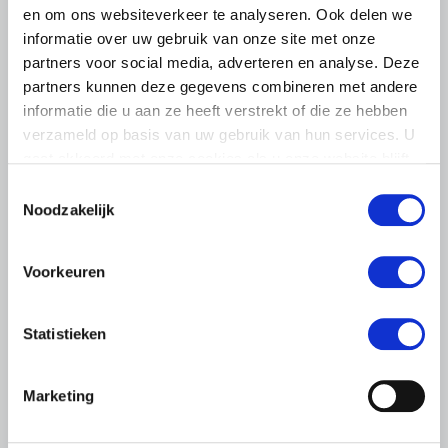
en om ons websiteverkeer te analyseren. Ook delen we
informatie over uw gebruik van onze site met onze
partners voor social media, adverteren en analyse. Deze
partners kunnen deze gegevens combineren met andere
informatie die u aan ze heeft verstrekt of die ze hebben
verzameld op basis van uw gebruik van hun services. U
gaat akkoord met onze cookies als u onze website blijft
gebruiken.
Toestemmingsselectie
Noodzakelijk
LTO LOBBY
6 AUGUSTUS 2026
Voorkeuren
Kamerlid Goudzwaard (JA21)
bezoekt melkveehouderij in
Súdwest-Fryslân
Statistieken
LTO Nederland ontving gisteren Tweede Kamerlid
Maarten Goudzwaard (JA21) en beleidsmedewerker
Marketing
Ronald Oenema op het melkveebedrijf van Jolmer de
Vries in It Heidenskip.