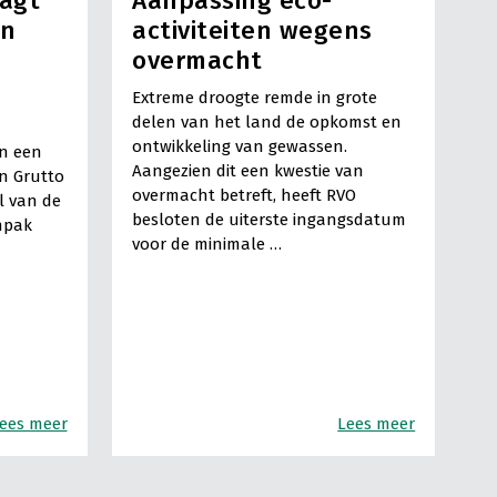
aagt
Aanpassing eco-
en
activiteiten wegens
overmacht
Extreme droogte remde in grote
delen van het land de opkomst en
ontwikkeling van gewassen.
en een
Aangezien dit een kwestie van
n Grutto
overmacht betreft, heeft RVO
l van de
besloten de uiterste ingangsdatum
anpak
voor de minimale …
ees meer
Lees meer