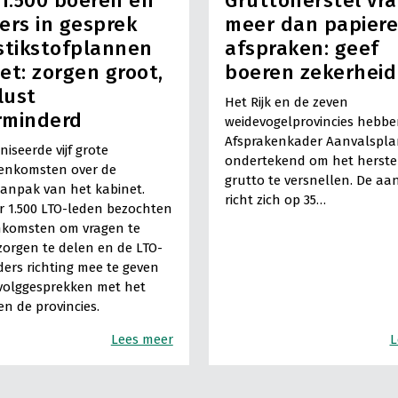
 1.500 boeren en
Gruttoherstel vr
ers in gesprek
meer dan papier
stikstofplannen
afspraken: geef
et: zorgen groot,
boeren zekerheid
dlust
Het Rijk en de zeven
rminderd
weidevogelprovincies hebb
Afsprakenkader Aanvalspla
niseerde vijf grote
ondertekend om het herste
eenkomsten over de
grutto te versnellen. De a
aanpak van het kabinet.
richt zich op 35…
 1.500 LTO-leden bezochten
nkomsten om vragen te
 zorgen te delen en de LTO-
ers richting mee te geven
volggesprekken met het
en de provincies.
Lees meer
L