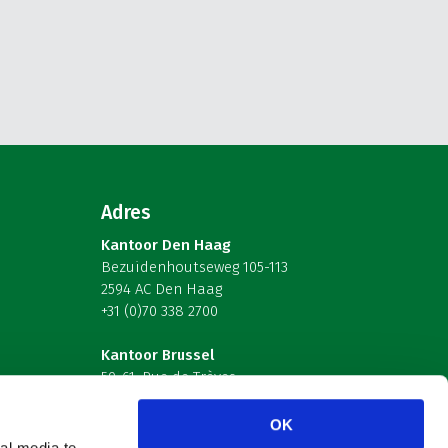
Adres
Kantoor Den Haag
Bezuidenhoutseweg 105-113
2594 AC Den Haag
+31 (0)70 338 2700
Kantoor Brussel
59-61, Rue de Trèves
B-1040 Brussel – België
OK
al media te