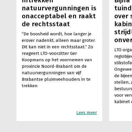
Intrekken
Bijna
natuurvergunningen is
tuind
onacceptabel en raakt
over 
de rechtsstaat
kabin
strij
“De boosheid wordt, hoe langer je
onve
erover nadenkt, alleen maar groter.
Dit kan niet in een rechtsstaat.” Zo
LTO orga
reageert LTO-voorzitter Ger
regiobij
Koopmans op het voornemen van
stikstof
provincie Noord-Brabant om de
Ongeveer
natuurvergunningen van vijf
de bijee
Brabantse pluimveehouders in te
stellen,
trekken
bestuurd
voor ver
kabinet 
Lees meer