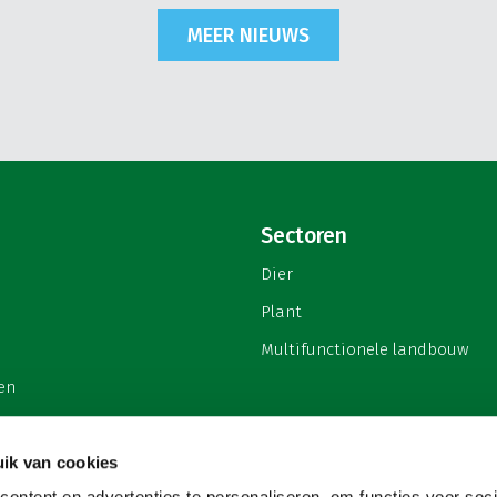
MEER NIEUWS
Sectoren
Dier
Plant
Multifunctionele landbouw
en
ik van cookies
ontent en advertenties te personaliseren, om functies voor soci