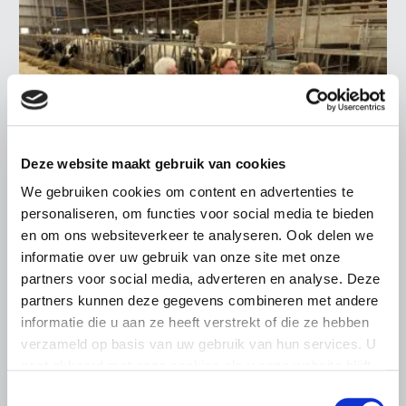
Deze website maakt gebruik van cookies
We gebruiken cookies om content en advertenties te
personaliseren, om functies voor social media te bieden
en om ons websiteverkeer te analyseren. Ook delen we
LTO LOBBY
informatie over uw gebruik van onze site met onze
6 AUGUSTUS 2026
partners voor social media, adverteren en analyse. Deze
Kamerlid Goudzwaard (JA21)
partners kunnen deze gegevens combineren met andere
bezoekt melkveehouderij in
informatie die u aan ze heeft verstrekt of die ze hebben
Súdwest-Fryslân
verzameld op basis van uw gebruik van hun services. U
gaat akkoord met onze cookies als u onze website blijft
LTO Nederland ontving gisteren Tweede Kamerlid
gebruiken.
Maarten Goudzwaard (JA21) en beleidsmedewerker
Toestemmingsselectie