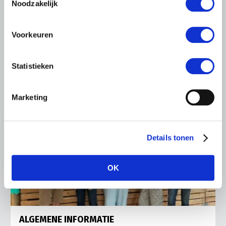
Ronald Oenema op het melkveebedrijf van Jolmer de
Noodzakelijk
Vries in It Heidenskip.
Lees meer
Voorkeuren
Statistieken
Marketing
Details tonen
OK
ALGEMENE INFORMATIE