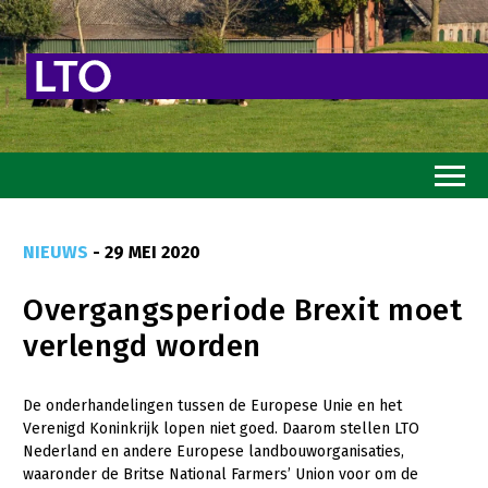
Home
NIEUWS
- 29 MEI 2020
Toekomstvisie
Overgangsperiode Brexit moet
Goed eten
verlengd worden
Mooi groen
Sterk ondernemerschap
De onderhandelingen tussen de Europese Unie en het
Verenigd Koninkrijk lopen niet goed. Daarom stellen LTO
Transitiepaden
Nederland en andere Europese landbouworganisaties,
waaronder de Britse National Farmers’ Union voor om de
Thema’s