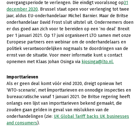
overgangsperiode te verlengen. Die eindigt vooralsnog op
31
december 2020
. Brussel staat open voor verlenging tot twee
Gezonde planten
jaar, aldus EU-onderhandelaar Michel Barnier. Maar de Britse
Gezonde dieren
onderhandelaar David Frost sluit uitstel uit. Ondernemers doen
er dus goed aan zich voor te bereiden op een ‘no deal’ Brexit
Natuur, klimaat en energie
per 1 januari 2021. Op 17 juni organiseert LTO samen met onze
Europese partners een webinar om de onderhandelaars en
Bodem en water
politiek verantwoordelijken nogmaals te doordringen van de
ernst van de situatie. Voor meer informatie kunt u contact
Platteland en omgeving
opnemen met Klaas Johan Osinga via
kjosinga@lto.nl.
Mens, ondernemerschap en onderwijs
Importtarieven
Internationaal
Als er geen deal komt vóór eind 2020, dreigt opnieuw het
‘WTO-scenario’, met
i
mporttarieven en onnodige inspecties en
Sectoren
bureaucratische vanaf 1 januari 2021.
De Britse regering heeft
onlangs een lijst van importtarieven bekend gemaakt, die
Dier
zouden gaan gelden in geval van mislukken van de
Plant
Biologische Landbouw
onderhandelingen (zie:
UK Global Tariff backs UK businesses
and consumers
).
Multifunctionele landbouw
Geitenhouderij
Akkerbouw
Kalverhouderij
Biologische Landbouw
Multifunctioneel