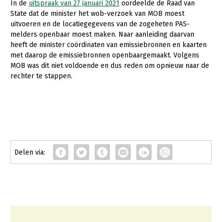
In de
uitspraak van 27 januari 2021
oordeelde de Raad van
State dat de minister het wob-verzoek van MOB moest
Konijnenhouderij
uitvoeren en de locatiegegevens van de zogeheten PAS-
Melkveehouderij
melders openbaar moest maken. Naar aanleiding daarvan
heeft de minister coördinaten van emissiebronnen en kaarten
Paardenhouderij
met daarop de emissiebronnen openbaargemaakt. Volgens
MOB was dit niet voldoende en dus reden om opnieuw naar de
Pluimveehouderij
rechter te stappen.
Schapenhouderij
Varkenshouderij
Vleesveehouderij
Plant
Multifunctionele landbouw
Akkerbouw
Biologische Landbouw
Multifunctioneel
Onderwerpen
Bollenteelt
Vrouw en Bedrijf
Nieuws
Bomen, vaste planten en zomerbloemen
Nieuwsabonnement