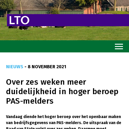
Home
NIEUWS
- 8 NOVEMBER 2021
Toekomstvisie
Over zes weken meer
Goed eten
duidelijkheid in hoger beroep
Mooi groen
PAS-melders
Sterk ondernemerschap
Transitiepaden
Vandaag diende het hoger beroep over het openbaar maken
van
bedrijfsgegevens van PAS-melders. De uitspraak van de
Thema’s
Raad van State volgt over zes weken. Daarmee moet