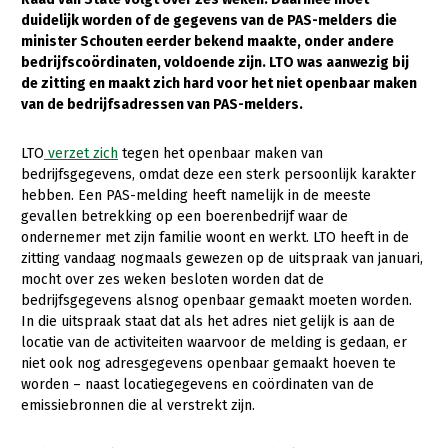
duidelijk worden of de gegevens van de PAS-melders die
Gezonde planten
minister Schouten eerder bekend maakte, onder andere
bedrijfscoördinaten, voldoende zijn. LTO was aanwezig bij
Gezonde dieren
de zitting en maakt zich hard voor het niet openbaar maken
van de bedrijfsadressen van PAS-melders.
Natuur, klimaat en energie
Bodem en water
LTO
verzet zich
tegen het openbaar maken van
bedrijfsgegevens, omdat deze een sterk persoonlijk karakter
Platteland en omgeving
hebben. Een PAS-melding heeft namelijk in de meeste
Mens, ondernemerschap en onderwijs
gevallen betrekking op een boerenbedrijf waar de
ondernemer met zijn familie woont en werkt. LTO heeft in de
Internationaal
zitting vandaag nogmaals gewezen op de uitspraak van januari,
mocht over zes weken besloten worden dat de
Sectoren
bedrijfsgegevens alsnog openbaar gemaakt moeten worden.
In die uitspraak staat dat als het adres niet gelijk is aan de
Dier
locatie van de activiteiten waarvoor de melding is gedaan, er
niet ook nog adresgegevens openbaar gemaakt hoeven te
Biologische Landbouw
worden – naast locatiegegevens en coördinaten van de
Geitenhouderij
emissiebronnen die al verstrekt zijn.
Kalverhouderij