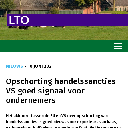
Home
NIEUWS
- 16 JUNI 2021
Toekomstvisie
Opschorting handelssancties
Goed eten
VS goed signaal voor
Mooi groen
ondernemers
Sterk ondernemerschap
Transitiepaden
Het akkoord tussen de EU en VS over opschorting van
handelssancties is goed nieuws voor exporteurs van kaas,
Thema’s
varkensvlees, kalfsvlees, groenten en fruit. Het inkomen van