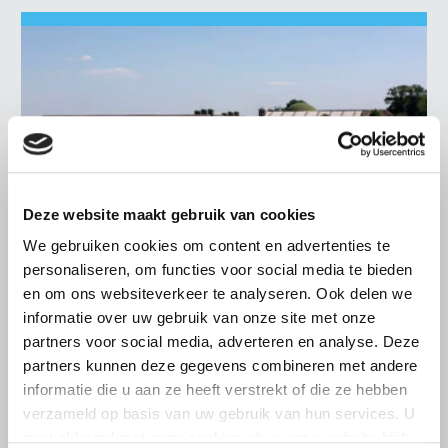
Deze website maakt gebruik van cookies
We gebruiken cookies om content en advertenties te
personaliseren, om functies voor social media te bieden
en om ons websiteverkeer te analyseren. Ook delen we
informatie over uw gebruik van onze site met onze
LTO LOBBY
partners voor social media, adverteren en analyse. Deze
partners kunnen deze gegevens combineren met andere
16 JULI 2026
informatie die u aan ze heeft verstrekt of die ze hebben
LTO Nederland over Evaluatie
verzameld op basis van uw gebruik van hun services. U
Nitraatrichtlijn: gemiste kans om
gaat akkoord met onze cookies als u onze website blijft
mineralenbeleid te moderniseren