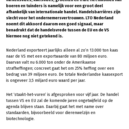
boeren en tuinders is namelijk voor een groot deel
Gezonde planten
afhankelijk van internationale handel. Handelsbarrières zijn
slecht voor het ondernemersvertrouwen. LTO Nederland
Gezonde dieren
noemt dit akkoord daarom een goed signaal, maar
benadrukt dat de handelsvrede tussen de EU en de VS
Natuur, klimaat en energie
hiermee nog niet getekend is.
Bodem en water
Nederland exporteert jaarlijks alleen al zo’n 13.000 ton kaas
Platteland en omgeving
naar de VS met een exportwaarde van 80 miljoen euro.
Mens, ondernemerschap en onderwijs
Daarvan valt nu 6.000 ton onder de Amerikaanse
strafheffingen; concreet gaat het om 25% heffing over een
Internationaal
bedrag van 39 miljoen euro. De totale Nederlandse kaasexport
is ongeveer 3,5 miljard euro waard per jaar.
Sectoren
Het ‘staakt-het-vuren’ is afgesproken voor vijf jaar. De handel
Dier
tussen VS en EU zal de komende jaren ongetwijfeld op de
Plant
Biologische Landbouw
agenda blijven staan. Daarbij gaat het met name over
standaarden, bijvoorbeeld voor dierenwelzijn en
Multifunctionele landbouw
Geitenhouderij
Akkerbouw
biotechnologie.
Kalverhouderij
Biologische Landbouw
Multifunctioneel