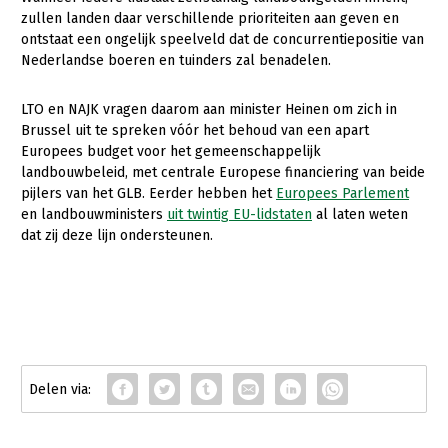
Onderwerpen
zullen landen daar verschillende prioriteiten aan geven en
Konijnenhouderij
Bollenteelt
Vrouw en Bedrijf
ontstaat een ongelijk speelveld dat de concurrentiepositie van
Nieuws
Nederlandse boeren en tuinders zal benadelen.
Melkveehouderij
Bomen, vaste planten en zomerbloemen
Nieuwsabonnement
Paardenhouderij
Fruitteelt
LTO en NAJK vragen daarom aan minister Heinen om zich in
Webinars
Brussel uit te spreken vóór het behoud van een apart
Pluimveehouderij
Glastuinbouw
Europees budget voor het gemeenschappelijk
Over LTO
landbouwbeleid, met centrale Europese financiering van beide
Schapenhouderij
Paddenstoelen
pijlers van het GLB. Eerder hebben het
Europees Parlement
LTO Nederland
Varkenshouderij
Vollegrondsgroente
en landbouwministers
uit twintig EU-lidstaten
al laten weten
dat zij deze lijn ondersteunen.
Mensen
Vleesveehouderij
Jaarverslag 2023
Bestuur en Directie
Vacatures
Medewerkers
Pers
Vakgroepbestuurders
Contact