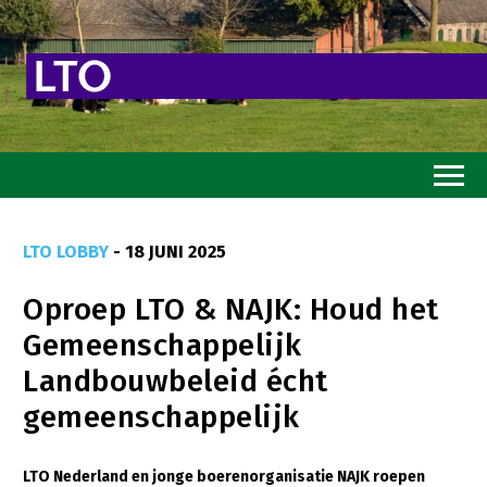
Home
LTO LOBBY
- 18 JUNI 2025
Toekomstvisie
Oproep LTO & NAJK: Houd het
Goed eten
Gemeenschappelijk
Mooi groen
Landbouwbeleid écht
Sterk ondernemerschap
gemeenschappelijk
Transitiepaden
LTO Nederland en jonge boerenorganisatie NAJK roepen
Thema’s