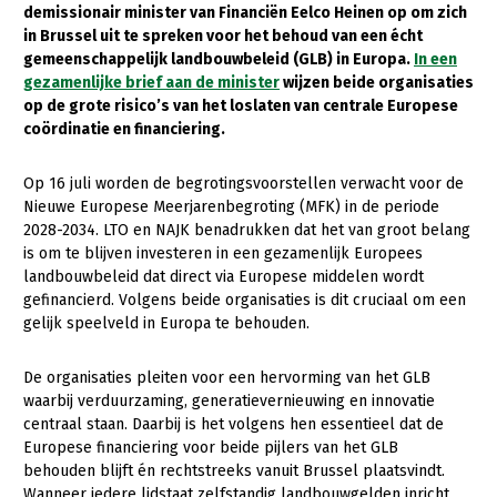
demissionair minister van Financiën Eelco Heinen op om zich
in Brussel uit te spreken voor het behoud van een écht
Gezonde planten
gemeenschappelijk landbouwbeleid (GLB) in Europa.
In een
Gezonde dieren
gezamenlijke brief aan de minister
wijzen beide organisaties
op de grote risico’s van het loslaten van centrale Europese
Natuur, klimaat en energie
coördinatie en financiering.
Bodem en water
Op 16 juli worden de begrotingsvoorstellen verwacht voor de
Platteland en omgeving
Nieuwe Europese Meerjarenbegroting (MFK) in de periode
2028-2034. LTO en NAJK benadrukken dat het van groot belang
Mens, ondernemerschap en onderwijs
is om te blijven investeren in een gezamenlijk Europees
landbouwbeleid dat direct via Europese middelen wordt
Internationaal
gefinancierd. Volgens beide organisaties is dit cruciaal om een
gelijk speelveld in Europa te behouden.
Sectoren
Dier
De organisaties pleiten voor een hervorming van het GLB
waarbij verduurzaming, generatievernieuwing en innovatie
Plant
Biologische Landbouw
centraal staan. Daarbij is het volgens hen essentieel dat de
Europese financiering voor beide pijlers van het GLB
Multifunctionele landbouw
Geitenhouderij
Akkerbouw
behouden blijft én rechtstreeks vanuit Brussel plaatsvindt.
Kalverhouderij
Biologische Landbouw
Multifunctioneel
Wanneer iedere lidstaat zelfstandig landbouwgelden inricht,