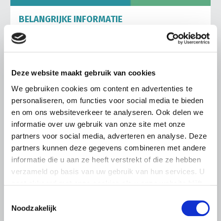
BELANGRIJKE INFORMATIE
6 AUGUSTUS 2026
LTO sluit aan bij demonstratie tegen
dreigende onteigening
pluimveehouders
Deze website maakt gebruik van cookies
We gebruiken cookies om content en advertenties te
ZLTO, LLTB, LTO Noord en LTO Nederland roepen hun
leden op om op vrijdagochtend 14 augustus massaal naar
personaliseren, om functies voor social media te bieden
het voorplein van het provinciehuis in Den Bosch te
en om ons websiteverkeer te analyseren. Ook delen we
komen…
informatie over uw gebruik van onze site met onze
partners voor social media, adverteren en analyse. Deze
Lees meer
partners kunnen deze gegevens combineren met andere
informatie die u aan ze heeft verstrekt of die ze hebben
verzameld op basis van uw gebruik van hun services. U
gaat akkoord met onze cookies als u onze website blijft
gebruiken.
Toestemmingsselectie
Noodzakelijk