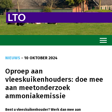
Home
NIEUWS
- 10 OKTOBER 2024
Toekomstvisie
Oproep aan
Goed eten
vleeskuikenhouders: doe mee
Mooi groen
aan meetonderzoek
Sterk ondernemerschap
ammoniakemissie
Transitiepaden
Bent u vleeskuikenhouder? Werk dan mee aan
Thema’s