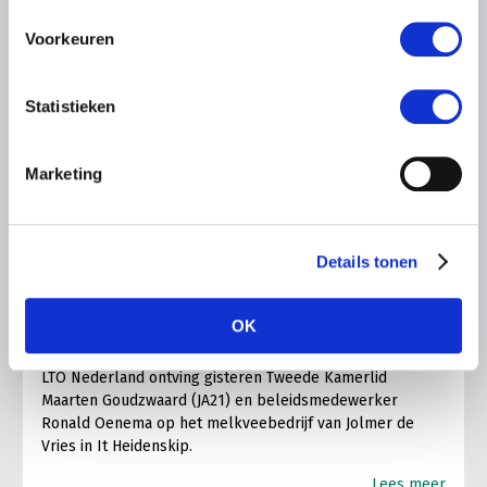
Voorkeuren
Statistieken
Marketing
LTO LOBBY
6 AUGUSTUS 2026
Details tonen
Kamerlid Goudzwaard (JA21)
bezoekt melkveehouderij in
OK
Súdwest-Fryslân
LTO Nederland ontving gisteren Tweede Kamerlid
Maarten Goudzwaard (JA21) en beleidsmedewerker
Ronald Oenema op het melkveebedrijf van Jolmer de
Vries in It Heidenskip.
Lees meer