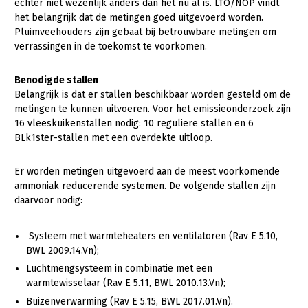
Onderwerpen
echter niet wezenlijk anders dan het nu al is. LTO/NOP vindt
het belangrijk dat de metingen goed uitgevoerd worden.
Konijnenhouderij
Bollenteelt
Vrouw en Bedrijf
Pluimveehouders zijn gebaat bij betrouwbare metingen om
Nieuws
Melkveehouderij
Bomen, vaste planten en zomerbloemen
verrassingen in de toekomst te voorkomen.
Nieuwsabonnement
Paardenhouderij
Fruitteelt
Benodigde stallen
Webinars
Pluimveehouderij
Glastuinbouw
Belangrijk is dat er stallen beschikbaar worden gesteld om de
metingen te kunnen uitvoeren. Voor het emissieonderzoek zijn
Over LTO
Schapenhouderij
Paddenstoelen
16 vleeskuikenstallen nodig: 10 reguliere stallen en 6
BLk1ster-stallen met een overdekte uitloop.
LTO Nederland
Varkenshouderij
Vollegrondsgroente
Mensen
Vleesveehouderij
Er worden metingen uitgevoerd aan de meest voorkomende
ammoniak reducerende systemen. De volgende stallen zijn
Jaarverslag 2023
Bestuur en Directie
daarvoor nodig:
Vacatures
Medewerkers
Systeem met warmteheaters en ventilatoren (Rav E 5.10,
Pers
Vakgroepbestuurders
BWL 2009.14.Vn);
Contact
Luchtmengsysteem in combinatie met een
warmtewisselaar (Rav E 5.11, BWL 2010.13.Vn);
Buizenverwarming (Rav E 5.15, BWL 2017.01.Vn).