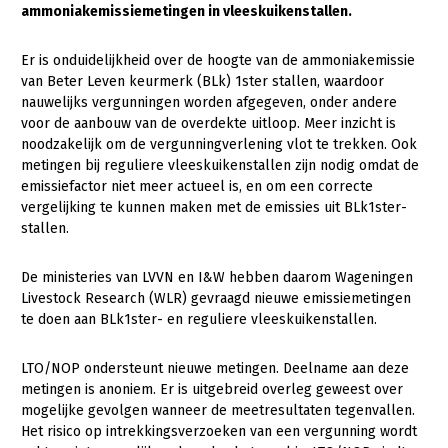
ammoniakemissiemetingen in vleeskuikenstallen.
Gezonde planten
Er is onduidelijkheid over de hoogte van de ammoniakemissie
Gezonde dieren
van Beter Leven keurmerk (BLk) 1ster stallen, waardoor
nauwelijks vergunningen worden afgegeven, onder andere
Natuur, klimaat en energie
voor de aanbouw van de overdekte uitloop. Meer inzicht is
Bodem en water
noodzakelijk om de vergunningverlening vlot te trekken. Ook
metingen bij reguliere vleeskuikenstallen zijn nodig omdat de
Platteland en omgeving
emissiefactor niet meer actueel is, en om een correcte
vergelijking te kunnen maken met de emissies uit BLk1ster-
Mens, ondernemerschap en onderwijs
stallen.
Internationaal
De ministeries van LVVN en I&W hebben daarom Wageningen
Sectoren
Livestock Research (WLR) gevraagd nieuwe emissiemetingen
te doen aan BLk1ster- en reguliere vleeskuikenstallen.
Dier
LTO/NOP ondersteunt nieuwe metingen. Deelname aan deze
Plant
Biologische Landbouw
metingen is anoniem. Er is uitgebreid overleg geweest over
Multifunctionele landbouw
Geitenhouderij
Akkerbouw
mogelijke gevolgen wanneer de meetresultaten tegenvallen.
Het risico op intrekkingsverzoeken van een vergunning wordt
Kalverhouderij
Biologische Landbouw
Multifunctioneel