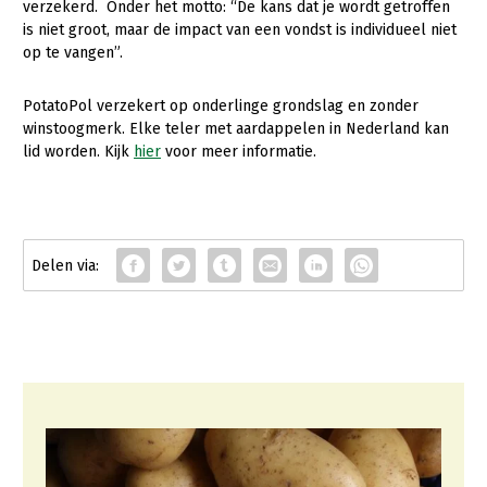
Onderwerpen
verzekerd. Onder het motto: “De kans dat je wordt getroffen
is niet groot, maar de impact van een vondst is individueel niet
Konijnenhouderij
Bollenteelt
Vrouw en Bedrijf
Nieuws
op te vangen”.
Melkveehouderij
Bomen, vaste planten en zomerbloemen
Nieuwsabonnement
PotatoPol verzekert op onderlinge grondslag en zonder
Paardenhouderij
Fruitteelt
winstoogmerk. Elke teler met aardappelen in Nederland kan
Webinars
Pluimveehouderij
Glastuinbouw
lid worden. Kijk
hier
voor meer informatie.
Over LTO
Schapenhouderij
Paddenstoelen
LTO Nederland
Varkenshouderij
Vollegrondsgroente
Mensen
Vleesveehouderij
Jaarverslag 2023
Bestuur en Directie
Vacatures
Medewerkers
Pers
Vakgroepbestuurders
Contact