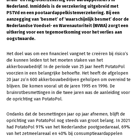
Nederland. Inmiddels is de verzekering uitgebreid met
Gezonde planten
PSTVd en een pootaardappelkistenverzekering. Bij een
aanzegging van ‘besmet’ of ‘waarschijnlijk besmet’ door de
Gezonde dieren
Nederlandse Voedsel- en Warenautoriteit (NVWA) zorgt een
uitkering voor een tegemoetkoming voor het verlies aan
Natuur, klimaat en energie
oogstwaarde.
Bodem en water
Het doel was om een financieel vangnet te creëren bij risico’s
Platteland en omgeving
die kunnen leiden tot het moeten staken van het
Mens, ondernemerschap en onderwijs
akkerbouwbedrijf. In de periode van 25 jaar heeft PotatoPol
voorzien in een belangrijke behoefte. Het heeft de afgelopen
Internationaal
20 jaar zo’n 600 akkerbouwbedrijven geholpen om overeind te
blijven. Die komen vooral uit de jaren 1995 en 1996. De
Sectoren
bruinrotbesmettingen in die twee jaren was de aanleiding voor
de oprichting van PotatoPol.
Dier
Plant
Biologische Landbouw
Ondanks dat de besmettingen jaar op jaar afnemen, blijft de
oprichting van PotatoPol nog steeds van groot belang. In 2021
Multifunctionele landbouw
Geitenhouderij
Akkerbouw
had PotatoPol 91% van het Nederlandse pootgoedareaal, 69%
van het zetmeelareaal en 40% bij consumptieaardappelen
Kalverhouderij
Biologische Landbouw
Multifunctioneel