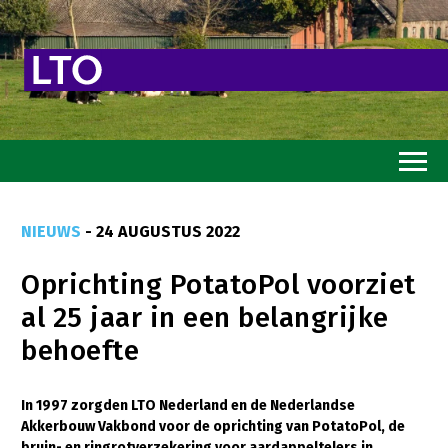
Home
NIEUWS
- 24 AUGUSTUS 2022
Toekomstvisie
Oprichting PotatoPol voorziet
Goed eten
al 25 jaar in een belangrijke
Mooi groen
behoefte
Sterk ondernemerschap
Transitiepaden
In 1997 zorgden LTO Nederland en de Nederlandse
Akkerbouw Vakbond voor de oprichting van PotatoPol, de
Thema’s
bruin- en ringrotverzekering voor aardappeltelers in