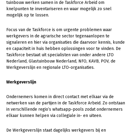
tuinbouw werken samen in de Taskforce Arbeid om
knelpunten te inventariseren en waar mogelijk zo snel
Gezonde planten
mogelijk op te lossen.
Gezonde dieren
Focus van de Taskforce is om urgente problemen waar
Natuur, klimaat en energie
werkgevers in de agrarische sector tegenaanlopen te
signaleren en hier via organisaties die daarvoor kennis, kunde
Bodem en water
en capaciteit in huis hebben oplossingen voor te vinden. De
Platteland en omgeving
Taskforce bestaat uit specialisten van onder andere LTO
Nederland, Glastuinbouw Nederland, NFO, KAVB, POV, de
Mens, ondernemerschap en onderwijs
Werkgeverslijn en regionale LTO-organisaties.
Internationaal
Werkgeverslijn
Sectoren
Ondernemers komen in direct contact met elkaar via de
Dier
netwerken van de partijen in de Taskforce Arbeid. Zo ontstaan
in verschillende regio’s whatsapp-pools zodat ondernemers
Plant
Biologische Landbouw
elkaar kunnen helpen via collegiale in- en uiteen.
Geitenhouderij
Akkerbouw
De Werkgeverslijn staat dagelijks werkgevers bij en
Kalverhouderij
Biologische Landbouw