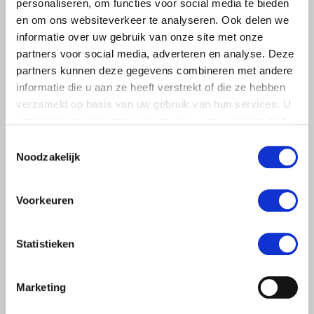
personaliseren, om functies voor social media te bieden
en om ons websiteverkeer te analyseren. Ook delen we
informatie over uw gebruik van onze site met onze
partners voor social media, adverteren en analyse. Deze
partners kunnen deze gegevens combineren met andere
informatie die u aan ze heeft verstrekt of die ze hebben
verzameld op basis van uw gebruik van hun services. U
gaat akkoord met onze cookies als u onze website blijft
gebruiken.
Toestemmingsselectie
Noodzakelijk
LTO LOBBY
6 AUGUSTUS 2026
Voorkeuren
Kamerlid Goudzwaard (JA21)
bezoekt melkveehouderij in
Statistieken
Súdwest-Fryslân
LTO Nederland ontving gisteren Tweede Kamerlid
Marketing
Maarten Goudzwaard (JA21) en beleidsmedewerker
Ronald Oenema op het melkveebedrijf van Jolmer de