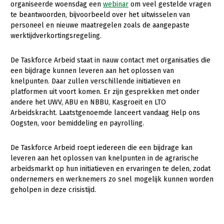
organiseerde woensdag een
webinar
om veel gestelde vragen
Konijnenhouderij
Bollenteelt
te beantwoorden, bijvoorbeeld over het uitwisselen van
personeel en nieuwe maatregelen zoals de aangepaste
Melkveehouderij
Bomen, vaste planten en zomerbloemen
werktijdverkortingsregeling.
Paardenhouderij
Fruitteelt
De Taskforce Arbeid staat in nauw contact met organisaties die
Pluimveehouderij
Glastuinbouw
een bijdrage kunnen leveren aan het oplossen van
knelpunten. Daar zullen verschillende initiatieven en
Schapenhouderij
Paddenstoelen
platformen uit voort komen. Er zijn gesprekken met onder
andere het UWV, ABU en NBBU, Kasgroeit en LTO
Varkenshouderij
Vollegrondsgroente
Arbeidskracht. Laatstgenoemde lanceert vandaag Help ons
Multifunctionele landbouw
Vleesveehouderij
Oogsten, voor bemiddeling en payrolling.
Multifunctioneel
De Taskforce Arbeid roept iedereen die een bijdrage kan
leveren aan het oplossen van knelpunten in de agrarische
Vrouw en Bedrijf
arbeidsmarkt op hun initiatieven en ervaringen te delen, zodat
ondernemers en werknemers zo snel mogelijk kunnen worden
Onderwerpen
geholpen in deze crisistijd.
Nieuws
Nieuwsabonnement