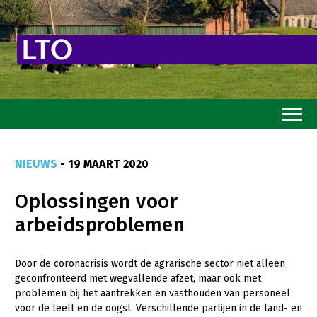
Home
NIEUWS
- 19 MAART 2020
Toekomstvisie
Oplossingen voor
Goed eten
arbeidsproblemen
Mooi groen
Sterk ondernemerschap
Door de coronacrisis wordt de agrarische sector niet alleen
geconfronteerd met wegvallende afzet, maar ook met
Transitiepaden
problemen bij het aantrekken en vasthouden van personeel
voor de teelt en de oogst. Verschillende partijen in de land- en
Thema’s