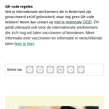
Onderwerpen
QR-code regelen
Konijnenhouderij
Bollenteelt
Vrouw en Bedrijf
Nieuws
Heb je internationale werknemers die in Nederland zijn
Melkveehouderij
Bomen, vaste planten en zomerbloemen
gevaccineerd en/of geboosterd, maar nog geen QR-code
Nieuwsabonnement
met je regionale GGD
. Dit
hebben? Neem dan contact op
Paardenhouderij
Fruitteelt
geldt uiteraard ook voor de internationale werknemers
Webinars
die zich nog wil laten vaccineren of boosteren. Meer
Pluimveehouderij
Glastuinbouw
informatie over vaccineren en informatie in verschillende
Over LTO
Schapenhouderij
Paddenstoelen
lees je hier
talen
.
LTO Nederland
Varkenshouderij
Vollegrondsgroente
Mensen
Vleesveehouderij
Jaarverslag 2023
Bestuur en Directie
Vacatures
Medewerkers
Pers
Vakgroepbestuurders
Contact