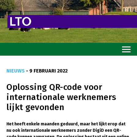
Home
NIEUWS
- 9 FEBRUARI 2022
Toekomstvisie
Oplossing QR-code voor
Goed eten
internationale werknemers
Mooi groen
lijkt gevonden
Sterk ondernemerschap
Transitiepaden
Het heeft enkele maanden geduurd, maar het lijkt erop dat
nu ook internationale werknemers zonder DigiD een QR-
Thema’s
code kunnen aanvragen. De oplossing bestaat uit een online