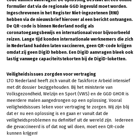
formulier dat via de regionale GGD ingevuld moet worden.
Gezonde planten
Ingeschrevenen in het Register Niet-ingezetenen (RNI)
hebben via de nieuwsbrief hierover al een bericht ontvangen.
Gezonde dieren
De QR-code is binnen Nederland nodig als
coronatoegangsbewijs en internationaal voor bijvoorbeeld
Natuur, klimaat en energie
reizen. Lange tijd konden internationale werknemers die zich
Bodem en water
in Nederland hadden laten vaccineren, geen QR-code krijgen
omdat zij geen DigiD hebben. Een DigiD aanvragen bleek ook
Platteland en omgeving
lastig vanwege capaciteitstekorten bij de DigiD-loketten.
Mens, ondernemerschap en onderwijs
Veiligheidsissues zorgden voor vertraging
Internationaal
LTO Nederland heeft zich vanuit de Taskforce Arbeid intensief
met dit dossier beziggehouden. Bij het ministerie van
Sectoren
Volksgezondheid, Welzijn en Sport (VWS) en de GGD GHOR is
meerdere malen aangedrongen op een oplossing. Vooral
Dier
veiligheidsissues leken voor vertraging te zorgen. Wij zijn blij
dat er nu een oplossing is en gaan er vanuit dat de
Plant
Biologische Landbouw
veiligheidsproblemen nu definitief uit de wereld zijn. Iedereen
Multifunctionele landbouw
Geitenhouderij
Akkerbouw
die gevaccineerd is of dat nog wil doen, moet een QR-code
kunnen krijgen!
Kalverhouderij
Biologische Landbouw
Multifunctioneel