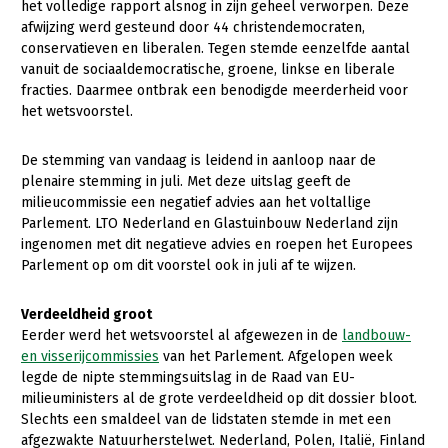
Onderwerpen
het volledige rapport alsnog in zijn geheel verworpen. Deze
afwijzing werd gesteund door 44 christendemocraten,
Konijnenhouderij
Bollenteelt
Vrouw en Bedrijf
Nieuws
conservatieven en liberalen. Tegen stemde eenzelfde aantal
Melkveehouderij
Bomen, vaste planten en zomerbloemen
vanuit de sociaaldemocratische, groene, linkse en liberale
Nieuwsabonnement
fracties. Daarmee ontbrak een benodigde meerderheid voor
Paardenhouderij
Fruitteelt
het wetsvoorstel.
Webinars
Pluimveehouderij
Glastuinbouw
De stemming van vandaag is leidend in aanloop naar de
Over LTO
Schapenhouderij
Paddenstoelen
plenaire stemming in juli. Met deze uitslag geeft de
milieucommissie een negatief advies aan het voltallige
LTO Nederland
Varkenshouderij
Vollegrondsgroente
Parlement. LTO Nederland en Glastuinbouw Nederland zijn
Mensen
ingenomen met dit negatieve advies en roepen het Europees
Vleesveehouderij
Parlement op om dit voorstel ook in juli af te wijzen.
Jaarverslag 2023
Bestuur en Directie
Vacatures
Medewerkers
Verdeeldheid groot
Eerder werd het wetsvoorstel al afgewezen in de
landbouw-
Pers
Vakgroepbestuurders
en visserijcommissies
van het Parlement. Afgelopen week
legde de nipte stemmingsuitslag in de Raad van EU-
Contact
milieuministers al de grote verdeeldheid op dit dossier bloot.
Slechts een smaldeel van de lidstaten stemde in met een
afgezwakte Natuurherstelwet. Nederland, Polen, Italië, Finland