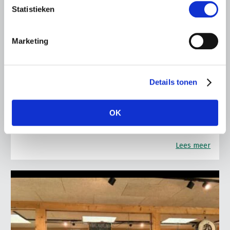
Statistieken
LTO LOBBY
6 AUGUSTUS 2026
Marketing
Kamerlid Goudzwaard (JA21)
bezoekt melkveehouderij in
Súdwest-Fryslân
Details tonen
LTO Nederland ontving gisteren Tweede Kamerlid
Maarten Goudzwaard (JA21) en beleidsmedewerker
OK
Ronald Oenema op het melkveebedrijf van Jolmer de
Vries in It Heidenskip.
Lees meer