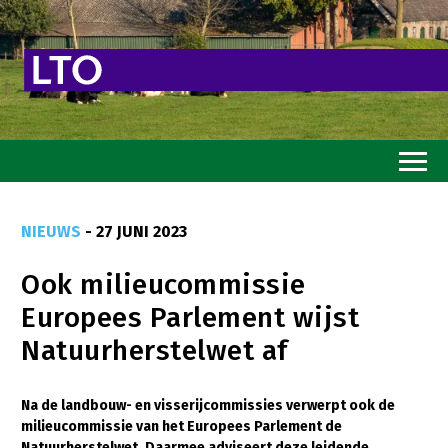
Home
NIEUWS
- 27 JUNI 2023
Toekomstvisie
Ook milieucommissie
Goed eten
Europees Parlement wijst
Mooi groen
Natuurherstelwet af
Sterk ondernemerschap
Transitiepaden
Na de landbouw- en visserijcommissies verwerpt ook de
milieucommissie van het Europees Parlement de
Thema’s
Natuurherstelwet. Daarmee adviseert deze leidende