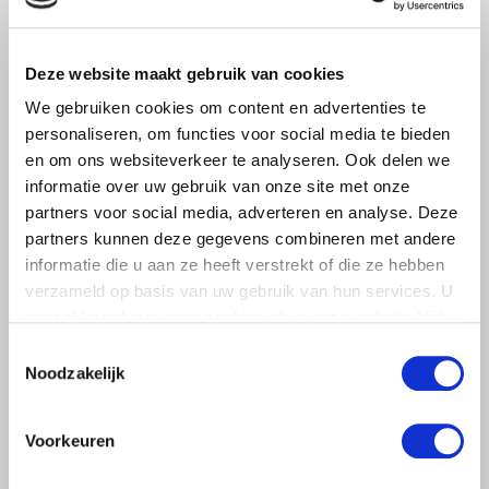
ZLTO, LLTB, LTO Noord en LTO Nederland roepen hun
leden op om op vrijdagochtend 14 augustus massaal naar
het voorplein van het provinciehuis in Den Bosch te
Deze website maakt gebruik van cookies
komen…
We gebruiken cookies om content en advertenties te
Lees meer
personaliseren, om functies voor social media te bieden
en om ons websiteverkeer te analyseren. Ook delen we
informatie over uw gebruik van onze site met onze
partners voor social media, adverteren en analyse. Deze
partners kunnen deze gegevens combineren met andere
informatie die u aan ze heeft verstrekt of die ze hebben
verzameld op basis van uw gebruik van hun services. U
gaat akkoord met onze cookies als u onze website blijft
gebruiken.
Toestemmingsselectie
Noodzakelijk
Voorkeuren