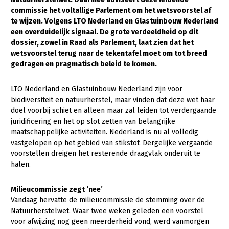
commissie het voltallige Parlement om het wetsvoorstel af
Gezonde planten
te wijzen. Volgens LTO Nederland en Glastuinbouw Nederland
een overduidelijk signaal. De grote verdeeldheid op dit
Gezonde dieren
dossier, zowel in Raad als Parlement, laat zien dat het
wetsvoorstel terug naar de tekentafel moet om tot breed
Natuur, klimaat en energie
gedragen en pragmatisch beleid te komen.
Bodem en water
LTO Nederland en Glastuinbouw Nederland zijn voor
Platteland en omgeving
biodiversiteit en natuurherstel, maar vinden dat deze wet haar
Mens, ondernemerschap en onderwijs
doel voorbij schiet en alleen maar zal leiden tot verdergaande
juridificering en het op slot zetten van belangrijke
Internationaal
maatschappelijke activiteiten. Nederland is nu al volledig
vastgelopen op het gebied van stikstof. Dergelijke vergaande
Sectoren
voorstellen dreigen het resterende draagvlak onderuit te
halen.
Dier
Plant
Biologische Landbouw
Milieucommissie zegt ‘nee’
Vandaag hervatte de milieucommissie de stemming over de
Multifunctionele landbouw
Geitenhouderij
Akkerbouw
Natuurherstelwet. Waar twee weken geleden een voorstel
voor afwijzing nog geen meerderheid vond, werd vanmorgen
Kalverhouderij
Biologische Landbouw
Multifunctioneel