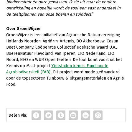
Onderwerpen
biodiversiteit én onze gewassen. Ik zie uit naar de verdere
ontwikkeling en hopelijk wordt de tool een vast onderdeel in
Konijnenhouderij
Bollenteelt
Vrouw en Bedrijf
Nieuws
de teeltplannen van onze boeren en tuinders
.”
Melkveehouderij
Bomen, vaste planten en zomerbloemen
Nieuwsabonnement
Over GroenWijzer
Paardenhouderij
Fruitteelt
GroenWijzer is een initiatief van Agrarische Natuurvereniging
Webinars
Pluimveehouderij
Glastuinbouw
Hollands Noorden, Agrifirm, Artemis, BO Akkerbouw, Cosun
Beet Company, Coöperatie Collectief Hoeksche Waard U.A.,
Over LTO
Schapenhouderij
Paddenstoelen
BoerenNatuur Flevoland, Van Iperen, LTO Nederland, LTO
Noord, NFO en WUR Open Teelten. De tool komt voort uit het
LTO Nederland
Varkenshouderij
Vollegrondsgroente
Kennis op Maat-project
‘Ontsluiten kennis Functionele
Mensen
Agrobiodiversiteit (FAB)’
. Dit project werd mede gefinancierd
Vleesveehouderij
door de topsectoren Tuinbouw & Uitgangsmaterialen en Agri &
Jaarverslag 2023
Bestuur en Directie
Food.
Vacatures
Medewerkers
Pers
Vakgroepbestuurders
Contact