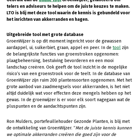
telers en adviseurs te helpen om de juiste keuzes te maken.
Gezonde planten
LTO is blij met deze tool waarin de kennis is gebundeld voor
het inrichten van akkerranden en hagen.
Gezonde dieren
Natuur, klimaat en energie
Uitgebreide tool met grote database
GroenWijzer is op dit moment ingericht voor de gewassen
Bodem en water
aardappel, ui, suikerbiet, graan, appel en peer. In de
tool
zijn
de belangrijkste functies van groenstroken opgenomen:
Platteland en omgeving
plaagbeheersing, bestuiving bevorderen en een mooi
Mens, ondernemerschap en onderwijs
landschap creëren. Ook geeft de tool inzicht in de mogelijke
risico’s van een groenstrook voor de teelt. In de database van
Internationaal
GroenWijzer zijn ruim 200 plantensoorten opgenomen. Met het
grote aanbod van zaadmengsels voor akkerranden, is het niet
Sectoren
altijd duidelijk wat voor effecten deze mengels hebben op het
gewas. In de groenwijzer is er voor elk soort nagegaan wat de
Dier
pluspunten en de aandachtspunten zijn.
Plant
Biologische Landbouw
Ron Mulders, portefeuillehouder Gezonde Planten, is blij met
Multifunctionele landbouw
Geitenhouderij
Akkerbouw
de ontwikkeling van GroenWijzer. “
Met de juiste kennis kunnen
we optimale akkerranden creëren die goed zijn voor de
Kalverhouderij
Biologische Landbouw
Multifunctioneel