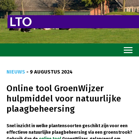
Home
NIEUWS
- 9 AUGUSTUS 2024
Toekomstvisie
Online tool GroenWijzer
Goed eten
hulpmiddel voor natuurlijke
Mooi groen
plaagbeheersing
Sterk ondernemerschap
Transitiepaden
Snel inzicht in welke plantensoorten geschikt zijn voor een
effectieve natuurlijke plaagbeheersing via een groenstrook?
Thema’s
Gebruik dan de
online tool
GroenWijzer, gelanceerd om