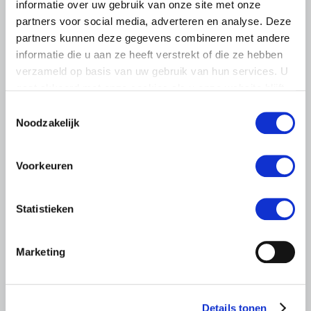
informatie over uw gebruik van onze site met onze
partners voor social media, adverteren en analyse. Deze
partners kunnen deze gegevens combineren met andere
informatie die u aan ze heeft verstrekt of die ze hebben
verzameld op basis van uw gebruik van hun services. U
gaat akkoord met onze cookies als u onze website blijft
gebruiken.
Toestemmingsselectie
LTO LOBBY
Noodzakelijk
6 AUGUSTUS 2026
Kamerlid Goudzwaard (JA21)
Voorkeuren
bezoekt melkveehouderij in
Súdwest-Fryslân
Statistieken
LTO Nederland ontving gisteren Tweede Kamerlid
Maarten Goudzwaard (JA21) en beleidsmedewerker
Ronald Oenema op het melkveebedrijf van Jolmer de
Marketing
Vries in It Heidenskip.
Lees meer
Details tonen