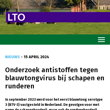
Home
NIEUWS
- 15 APRIL 2024
Toekomstvisie
Onderzoek antistoffen tegen
Goed eten
blauwtongvirus bij schapen en
Mooi groen
runderen
Sterk ondernemerschap
Transitiepaden
In september 2023 werd voor het eerst blauwtong serotype
3 (BTV-3) vastgesteld in Nederland. De gevolgen voor met
Thema’s
name de schapenhouderij, maar ook de rundveehouderij