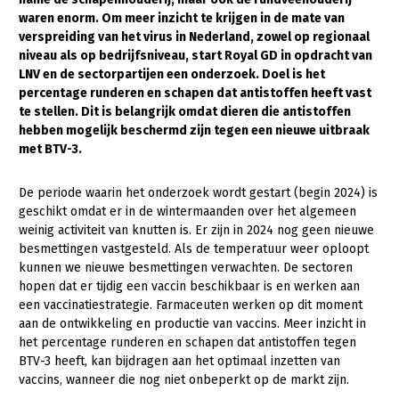
waren enorm. Om meer inzicht te krijgen in de mate van
Gezonde planten
verspreiding van het virus in Nederland, zowel op regionaal
niveau als op bedrijfsniveau, start Royal GD in opdracht van
Gezonde dieren
LNV en de sectorpartijen een onderzoek. Doel is het
percentage runderen en schapen dat antistoffen heeft vast
Natuur, klimaat en energie
te stellen. Dit is belangrijk omdat dieren die antistoffen
Bodem en water
hebben mogelijk beschermd zijn tegen een nieuwe uitbraak
met BTV-3.
Platteland en omgeving
Mens, ondernemerschap en onderwijs
De periode waarin het onderzoek wordt gestart (begin 2024) is
geschikt omdat er in de wintermaanden over het algemeen
Internationaal
weinig activiteit van knutten is. Er zijn in 2024 nog geen nieuwe
besmettingen vastgesteld. Als de temperatuur weer oploopt
Sectoren
kunnen we nieuwe besmettingen verwachten. De sectoren
hopen dat er tijdig een vaccin beschikbaar is en werken aan
Dier
een vaccinatiestrategie. Farmaceuten werken op dit moment
aan de ontwikkeling en productie van vaccins. Meer inzicht in
Plant
Biologische Landbouw
het percentage runderen en schapen dat antistoffen tegen
Multifunctionele landbouw
Geitenhouderij
Akkerbouw
BTV-3 heeft, kan bijdragen aan het optimaal inzetten van
vaccins, wanneer die nog niet onbeperkt op de markt zijn.
Kalverhouderij
Biologische Landbouw
Multifunctioneel