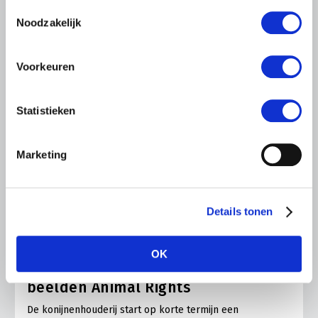
gebruiken.
Toestemmingsselectie
Noodzakelijk
Voorkeuren
Statistieken
Marketing
Details tonen
NIEUWS
4 JULI 2026
OK
Reactie konijnenhouderij op
beelden Animal Rights
De konijnenhouderij start op korte termijn een