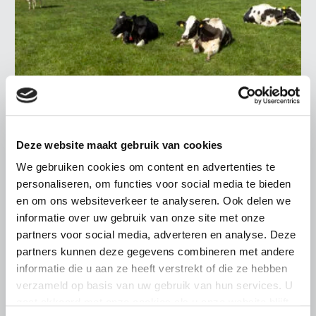
LTO LOBBY
Deze website maakt gebruik van cookies
8 JULI 2026
EU wil toekomstperspectief voor de
We gebruiken cookies om content en advertenties te
veehouderij, uitwerking nu cruciaal
personaliseren, om functies voor social media te bieden
en om ons websiteverkeer te analyseren. Ook delen we
De Europese Commissie heeft haar langverwachte EU-
informatie over uw gebruik van onze site met onze
strategie voor de veehouderij gepubliceerd. In deze
partners voor social media, adverteren en analyse. Deze
strategie erkent de Commissie nadrukkelijk het belang
partners kunnen deze gegevens combineren met andere
van de veehouderij voor…
informatie die u aan ze heeft verstrekt of die ze hebben
Lees meer
verzameld op basis van uw gebruik van hun services. U
gaat akkoord met onze cookies als u onze website blijft