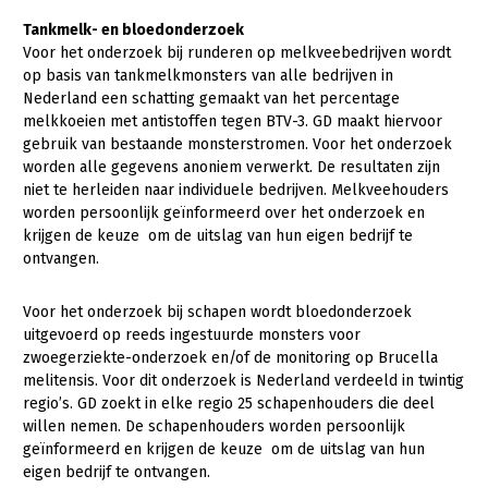
Onderwerpen
Tankmelk- en bloedonderzoek
Konijnenhouderij
Bollenteelt
Vrouw en Bedrijf
Nieuws
Voor het onderzoek bij runderen op melkveebedrijven wordt
Melkveehouderij
Bomen, vaste planten en zomerbloemen
op basis van tankmelkmonsters van alle bedrijven in
Nieuwsabonnement
Nederland een schatting gemaakt van het percentage
Paardenhouderij
Fruitteelt
melkkoeien met antistoffen tegen BTV-3. GD maakt hiervoor
Webinars
gebruik van bestaande monsterstromen. Voor het onderzoek
Pluimveehouderij
Glastuinbouw
worden alle gegevens anoniem verwerkt. De resultaten zijn
Over LTO
Schapenhouderij
Paddenstoelen
niet te herleiden naar individuele bedrijven. Melkveehouders
worden persoonlijk geïnformeerd over het onderzoek en
LTO Nederland
Varkenshouderij
Vollegrondsgroente
krijgen de keuze om de uitslag van hun eigen bedrijf te
ontvangen.
Mensen
Vleesveehouderij
Jaarverslag 2023
Bestuur en Directie
Voor het onderzoek bij schapen wordt bloedonderzoek
uitgevoerd op reeds ingestuurde monsters voor
Vacatures
Medewerkers
zwoegerziekte-onderzoek en/of de monitoring op Brucella
Pers
Vakgroepbestuurders
melitensis. Voor dit onderzoek is Nederland verdeeld in twintig
regio’s. GD zoekt in elke regio 25 schapenhouders die deel
Contact
willen nemen. De schapenhouders worden persoonlijk
geïnformeerd en krijgen de keuze om de uitslag van hun
eigen bedrijf te ontvangen.