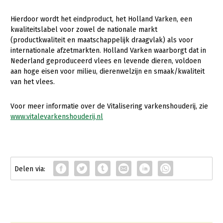
Konijnenhouderij
Hierdoor wordt het eindproduct, het Holland Varken, een
kwaliteitslabel voor zowel de nationale markt
Melkveehouderij
(productkwaliteit en maatschappelijk draagvlak) als voor
Paardenhouderij
internationale afzetmarkten. Holland Varken waarborgt dat in
Nederland geproduceerd vlees en levende dieren, voldoen
Pluimveehouderij
aan hoge eisen voor milieu, dierenwelzijn en smaak/kwaliteit
van het vlees.
Schapenhouderij
Varkenshouderij
Voor meer informatie over de Vitalisering varkenshouderij, zie
www.vitalevarkenshouderij.n
l
Vleesveehouderij
Plant
Multifunctionele landbouw
Akkerbouw
Biologische Landbouw
Multifunctioneel
Onderwerpen
Bollenteelt
Vrouw en Bedrijf
Nieuws
Bomen, vaste planten en zomerbloemen
Nieuwsabonnement