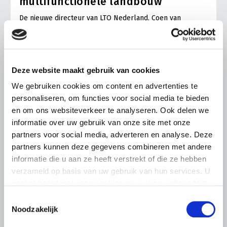
multifunctionele landbouw
De nieuwe directeur van LTO Nederland, Coen van
Rooyen, maakte afgelopen vrijdag kennis met de
vakgroep en de multifunctionele landbouw bij
zorgtuinderij Tuin de Es in Haaren (NB).
Lees meer
Deze website maakt gebruik van cookies
We gebruiken cookies om content en advertenties te
personaliseren, om functies voor social media te bieden
en om ons websiteverkeer te analyseren. Ook delen we
informatie over uw gebruik van onze site met onze
partners voor social media, adverteren en analyse. Deze
partners kunnen deze gegevens combineren met andere
informatie die u aan ze heeft verstrekt of die ze hebben
verzameld op basis van uw gebruik van hun services. U
gaat akkoord met onze cookies als u onze website blijft
gebruiken.
Toestemmingsselectie
Noodzakelijk