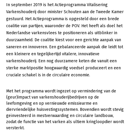
In september 2019 is het Actieprogramma Vitalisering
Gezonde planten
Varkenshouderij door minister Schouten aan de Tweede Kamer
gestuurd. Het Actieprogramma is opgesteld door een brede
Gezonde dieren
coalitie van partijen, waaronder de POV. Het heeft als doel het
Natuur, klimaat en energie
Nederlandse varkensvlees te positioneren als uitblinker in
duurzaamheid. De coalitie kiest voor een gerichte aanpak van
Bodem en water
saneren en innoveren. Een gebalanceerde aanpak die leidt tot
Platteland en omgeving
een kleinere en tegelijkertijd vitalere, innovatieve
varkenshouderij. Een nog duurzamere keten die vanuit een
Mens, ondernemerschap en onderwijs
sterke marktpositie hoogwaardig voedsel produceert en een
Internationaal
cruciale schakel is in de circulaire economie.
Sectoren
Met het programma wordt ingezet op vermindering van de
(geur)impact van varkenshouderijbedrijven op de
Dier
leefomgeving en op vernieuwde emissiearme en
Biologische Landbouw
diervriendelijke huisvestingssystemen. Bovendien wordt stevig
geïnvesteerd in mestverwaarding en circulaire landbouw,
Geitenhouderij
zodat de functie van het varken als ultiem kringloopdier wordt
versterkt.
Kalverhouderij