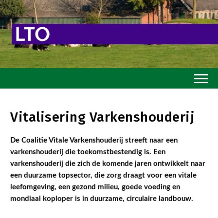
Home
Vitalisering Varkenshouderij
Toekomstvisie
De Coalitie Vitale Varkenshouderij streeft naar een
Goed eten
varkenshouderij die toekomstbestendig is. Een
Mooi groen
varkenshouderij die zich de komende jaren ontwikkelt naar
een duurzame topsector, die zorg draagt voor een vitale
Sterk ondernemerschap
leefomgeving, een gezond milieu, goede voeding en
Transitiepaden
mondiaal koploper is in duurzame, circulaire landbouw.
Thema’s