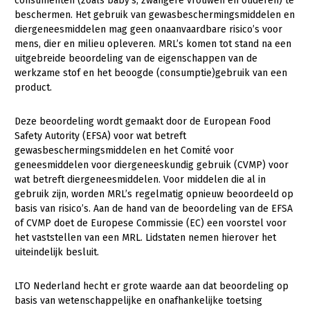
consumenten (zoals baby’s, zwangere vrouwen en ouderen) te
beschermen. Het gebruik van gewasbeschermingsmiddelen en
Konijnenhouderij
diergeneesmiddelen mag geen onaanvaardbare risico’s voor
mens, dier en milieu opleveren. MRL’s komen tot stand na een
Melkveehouderij
uitgebreide beoordeling van de eigenschappen van de
Paardenhouderij
werkzame stof en het beoogde (consumptie)gebruik van een
product.
Pluimveehouderij
Schapenhouderij
Deze beoordeling wordt gemaakt door de European Food
Safety Autority (EFSA) voor wat betreft
Varkenshouderij
gewasbeschermingsmiddelen en het Comité voor
geneesmiddelen voor diergeneeskundig gebruik (CVMP) voor
Vleesveehouderij
wat betreft diergeneesmiddelen. Voor middelen die al in
gebruik zijn, worden MRL’s regelmatig opnieuw beoordeeld op
Plant
basis van risico’s. Aan de hand van de beoordeling van de EFSA
Akkerbouw
of CVMP doet de Europese Commissie (EC) een voorstel voor
het vaststellen van een MRL. Lidstaten nemen hierover het
Biologische Landbouw
uiteindelijk besluit.
Bollenteelt
LTO Nederland hecht er grote waarde aan dat beoordeling op
Bomen, vaste planten en zomerbloemen
basis van wetenschappelijke en onafhankelijke toetsing