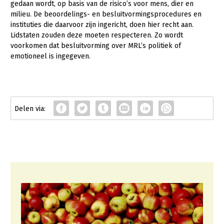
gedaan wordt, op basis van de risico’s voor mens, dier en
Fruitteelt
milieu. De beoordelings- en besluitvormingsprocedures en
Glastuinbouw
instituties die daarvoor zijn ingericht, doen hier recht aan.
Lidstaten zouden deze moeten respecteren. Zo wordt
Paddenstoelen
voorkomen dat besluitvorming over MRL’s politiek of
emotioneel is ingegeven.
Vollegrondsgroente
Multifunctionele landbouw
Multifunctioneel
Onderwerpen
Vrouw en Bedrijf
Nieuws
Nieuwsabonnement
Webinars
Over LTO
LTO Nederland
Mensen