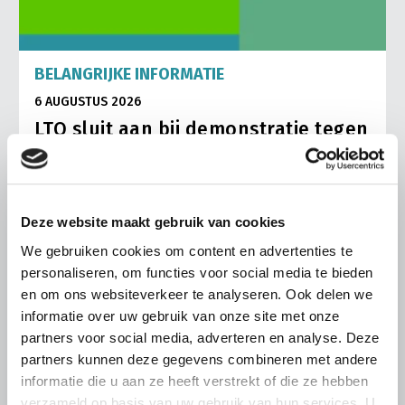
BELANGRIJKE INFORMATIE
6 AUGUSTUS 2026
LTO sluit aan bij demonstratie tegen
dreigende onteigening
pluimveehouders
ZLTO, LLTB, LTO Noord en LTO Nederland roepen hun
Deze website maakt gebruik van cookies
leden op om op vrijdagochtend 14 augustus massaal naar
het voorplein van het provinciehuis in Den Bosch te
We gebruiken cookies om content en advertenties te
komen…
personaliseren, om functies voor social media te bieden
Lees meer
en om ons websiteverkeer te analyseren. Ook delen we
informatie over uw gebruik van onze site met onze
partners voor social media, adverteren en analyse. Deze
partners kunnen deze gegevens combineren met andere
informatie die u aan ze heeft verstrekt of die ze hebben
verzameld op basis van uw gebruik van hun services. U