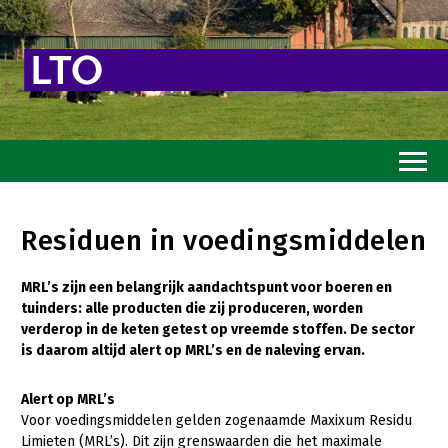
Home
Residuen in voedingsmiddelen
Toekomstvisie
MRL’s zijn een belangrijk aandachtspunt voor boeren en
Goed eten
tuinders: alle producten die zij produceren, worden
Mooi groen
verderop in de keten getest op vreemde stoffen. De sector
is daarom altijd alert op MRL’s en de naleving ervan.
Sterk ondernemerschap
Alert op MRL’s
Transitiepaden
Voor voedingsmiddelen gelden zogenaamde Maxixum Residu
Limieten (MRL’s). Dit zijn grenswaarden die het maximale
Thema’s