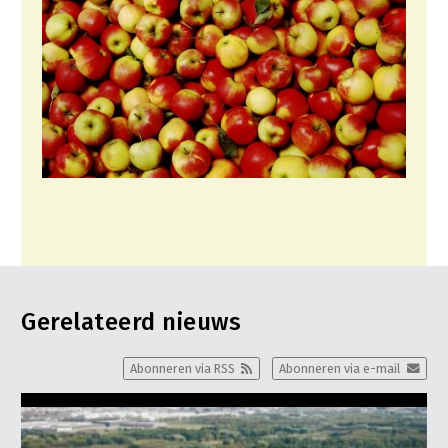
Jaarverslag 2023
Bestuur en Directie
Vacatures
Medewerkers
Pers
Vakgroepbestuurders
Contact
Gerelateerd nieuws
Abonneren via RSS
Abonneren via e-mail