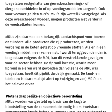
toegelaten restgehalte van gewasbeschermings- of
Gezonde planten
diergeneesmiddelen in of op voedingsmiddelen aangeeft. Ook
voor veevoer gelden MRL’s. MRL’s zijn wettelijk vastgelegd. Als
Gezonde dieren
deze overschreden worden, mogen producten niet verder in
de voedselketen komen.
Natuur, klimaat en energie
Bodem en water
MRL’s zijn daarmee een belangrijk aandachtspunt voor boeren
en tuinders: alle producten die zij produceren, worden
Platteland en omgeving
verderop in de keten getest op vreemde stoffen. Als er in een
voedingsmiddel meer van een stof wordt teruggevonden dan is
Mens, ondernemerschap en onderwijs
toegestaan volgens de MRL, kan dit verstrekkende gevolgen
Internationaal
voor de sector hebben. De fipronil kwestie, waarin meer
fipronil in eieren werd gevonden dan volgens de MRL was
toegestaan, heeft dit pijnlijk duidelijk gemaakt. De land- en
Sectoren
tuinbouw is daarom altijd alert op (wijzigingen van) MRL’s en
Dier
het naleven ervan.
Biologische Landbouw
Wetenschappelijke en objectieve beoordeling
Geitenhouderij
MRL’s worden vastgesteld op basis van de laagste
blootstelling van de consument die nodig is om kwetsbare
Kalverhouderij