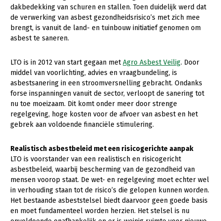
dakbedekking van schuren en stallen. Toen duidelijk werd dat
Gezonde planten
de verwerking van asbest gezondheidsrisico’s met zich mee
brengt, is vanuit de land- en tuinbouw initiatief genomen om
Gezonde dieren
asbest te saneren.
Natuur, klimaat en energie
LTO is in 2012 van start gegaan met
Agro Asbest Veilig
. Door
Bodem en water
middel van voorlichting, advies en vraagbundeling, is
asbestsanering in een stroomversnelling gebracht. Ondanks
Platteland en omgeving
forse inspanningen vanuit de sector, verloopt de sanering tot
nu toe moeizaam. Dit komt onder meer door strenge
Mens, ondernemerschap en onderwijs
regelgeving, hoge kosten voor de afvoer van asbest en het
Internationaal
gebrek aan voldoende financiële stimulering.
Sectoren
Realistisch asbestbeleid met een risicogerichte aanpak
LTO is voorstander van een realistisch en risicogericht
Dier
asbestbeleid, waarbij bescherming van de gezondheid van
mensen voorop staat. De wet- en regelgeving moet echter wel
Biologische Landbouw
in verhouding staan tot de risico’s die gelopen kunnen worden.
Geitenhouderij
Het bestaande asbeststelsel biedt daarvoor geen goede basis
en moet fundamenteel worden herzien. Het stelsel is nu
Kalverhouderij