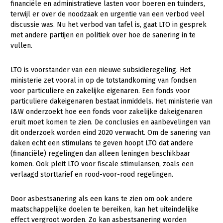
financiële en administratieve lasten voor boeren en tuinders,
Fruitteelt
terwijl er over de noodzaak en urgentie van een verbod veel
Glastuinbouw
discussie was. Nu het verbod van tafel is, gaat LTO in gesprek
met andere partijen en politiek over hoe de sanering in te
Paddenstoelen
vullen.
Vollegrondsgroente
LTO is voorstander van een nieuwe subsidieregeling. Het
Multifunctionele landbouw
ministerie zet vooral in op de totstandkoming van fondsen
voor particuliere en zakelijke eigenaren. Een fonds voor
Multifunctioneel
particuliere dakeigenaren bestaat inmiddels. Het ministerie van
I&W onderzoekt hoe een fonds voor zakelijke dakeigenaren
Vrouw en Bedrijf
eruit moet komen te zien. De conclusies en aanbevelingen van
dit onderzoek worden eind 2020 verwacht. Om de sanering van
Onderwerpen
daken echt een stimulans te geven hoopt LTO dat andere
(financiële) regelingen dan alleen leningen beschikbaar
Nieuws
komen. Ook pleit LTO voor fiscale stimulansen, zoals een
verlaagd storttarief en rood-voor-rood regelingen.
Nieuwsabonnement
Webinars
Door asbestsanering als een kans te zien om ook andere
maatschappelijke doelen te bereiken, kan het uiteindelijke
Over LTO
effect vergroot worden. Zo kan asbestsanering worden