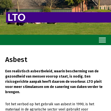
Home
Asbest
Toekomstvisie
Een realistisch asbestbeleid, waarin bescherming van de
Goed eten
gezondheid van mensen voorop staat, is nodig. Een
Mooi groen
risicogerichte aanpak heeft daarom de voorkeur. LTO pleit
voor meer stimulansen om de sanering van daken verder te
Sterk ondernemerschap
brengen.
Transitiepaden
Tot het verbod op het gebruik van asbest in 1990, is het
materiaal in de agrarische sector veel gebruikt voor
Thema’s