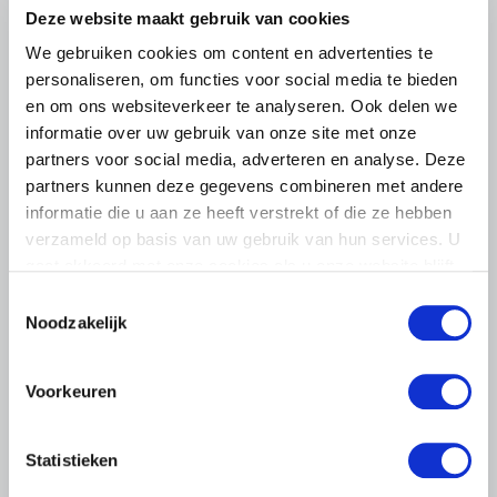
Deze website maakt gebruik van cookies
multifunctionele landbouw
We gebruiken cookies om content en advertenties te
De nieuwe directeur van LTO Nederland, Coen van
personaliseren, om functies voor social media te bieden
Rooyen, maakte afgelopen vrijdag kennis met de
en om ons websiteverkeer te analyseren. Ook delen we
vakgroep en de multifunctionele landbouw bij
zorgtuinderij Tuin de Es in Haaren (NB).
informatie over uw gebruik van onze site met onze
partners voor social media, adverteren en analyse. Deze
Lees meer
partners kunnen deze gegevens combineren met andere
informatie die u aan ze heeft verstrekt of die ze hebben
verzameld op basis van uw gebruik van hun services. U
gaat akkoord met onze cookies als u onze website blijft
gebruiken.
Toestemmingsselectie
Noodzakelijk
Voorkeuren
Statistieken