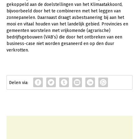
gekoppeld aan de doelstellingen van het Klimaatakkoord,
LTO Nederland
bijvoorbeeld door het te combineren met het leggen van
zonnepanelen. Daarnaast draagt asbestsanering bij aan het
Mensen
mooi en vitaal houden van het landelijk gebied. Provincies en
gemeenten worstelen met vrijkomende (agrarische)
Jaarverslag 2023
Bestuur en Directie
bedrijfsgebouwen (VAB’s) die door het ontbreken van een
Vacatures
Medewerkers
business-case niet worden gesaneerd en op den duur
verkrotten.
Pers
Vakgroepbestuurders
Contact