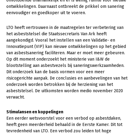
onvoldoende onafhankelijk en er is weinig ruimte voor nieuwe
ontwikkelingen. Daarnaast ontbreekt de prikkel om sanering
Konijnenhouderij
eenvoudiger en goedkoper uit te voeren.
Melkveehouderij
LTO heeft vertrouwen in de maatregelen ter verbetering van
Paardenhouderij
het asbeststelsel die Staatssecretaris Van Ark heeft
aangekondigd. Vooral het instellen van een Validatie- en
Pluimveehouderij
Innovatiepunt (VIP) kan nieuwe ontwikkelingen op het gebied
Schapenhouderij
van asbestsanering faciliteren. Maar er moet meer gebeuren.
Op dit moment onderzoekt het ministerie van I&W de
Varkenshouderij
blootstelling aan asbestvezels bij saneringswerkzaamheden.
Dit onderzoek kan de basis vormen voor een meer
Vleesveehouderij
risicogerichte aanpak. De conclusies en aanbevelingen van het
onderzoek worden betrokken bij de herziening van het
Plant
asbeststelsel. De uitkomsten worden medio november 2020
Akkerbouw
verwacht.
Biologische Landbouw
Stimulansen en koppelingen
Bollenteelt
Een eerder wetsvoorstel voor een verbod op asbestdaken,
heeft geen meerderheid behaald in de Eerste Kamer. Dit tot
Bomen, vaste planten en zomerbloemen
tevredenheid van LTO. Een verbod zou leiden tot hoge