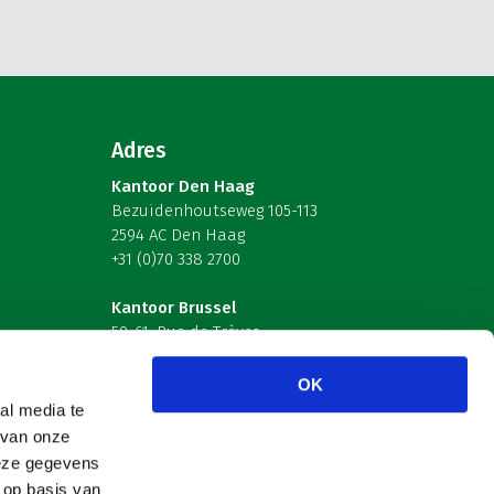
Adres
Kantoor Den Haag
Bezuidenhoutseweg 105-113
2594 AC Den Haag
+31 (0)70 338 2700
Kantoor Brussel
59-61, Rue de Trèves
B-1040 Brussel – België
OK
Volg ons
al media te
 van onze
deze gegevens
 op basis van