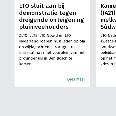
LTO sluit aan bij
Kame
demonstratie tegen
(JA21
dreigende onteigening
melkv
pluimveehouders
Súdw
ZLTO, LLTB, LTO Noord en LTO
LTO Nede
Nederland roepen hun leden op om
Tweede 
op vrijdagochtend 14 augustus
Goudzwa
massaal naar het voorplein van het
beleids
provinciehuis in Den Bosch te
op het m
komen…
Vries in 
Lees meer