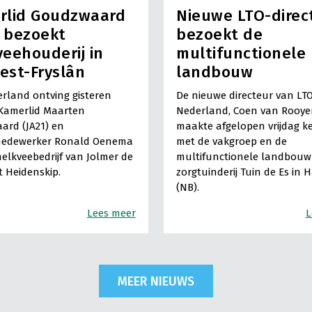
rlid Goudzwaard
Nieuwe LTO-direc
) bezoekt
bezoekt de
eehouderij in
multifunctionele
est-Fryslân
landbouw
rland ontving gisteren
De nieuwe directeur van LT
Kamerlid Maarten
Nederland, Coen van Rooye
ard (JA21) en
maakte afgelopen vrijdag k
medewerker Ronald Oenema
met de vakgroep en de
elkveebedrijf van Jolmer de
multifunctionele landbouw 
It Heidenskip.
zorgtuinderij Tuin de Es in 
(NB).
Lees meer
L
MEER NIEUWS