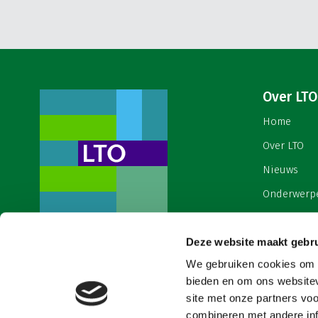
Over LTO
Home
Over LTO
Nieuws
Onderwerp
English
Deze website maakt gebru
Contact
Een ondernemers- en
werkgeversorganisatie met meerwaarde,
We gebruiken cookies om c
Cookies & 
voor een sector met meerwaarde. Dat is
bieden en om ons websitev
Land- en Tuinbouw Organisatie
site met onze partners vo
Nederland (LTO).
combineren met andere inf