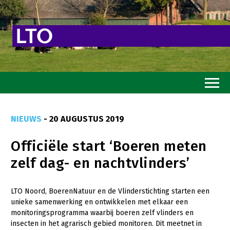
Home
NIEUWS
- 20 AUGUSTUS 2019
Toekomstvisie
Officiële start ‘Boeren meten
Goed eten
zelf dag- en nachtvlinders’
Mooi groen
Sterk ondernemerschap
LTO Noord, BoerenNatuur en de Vlinderstichting starten een
unieke samenwerking en ontwikkelen met elkaar een
Transitiepaden
monitoringsprogramma waarbij boeren zelf vlinders en
insecten in het agrarisch gebied monitoren. Dit meetnet in
Thema’s