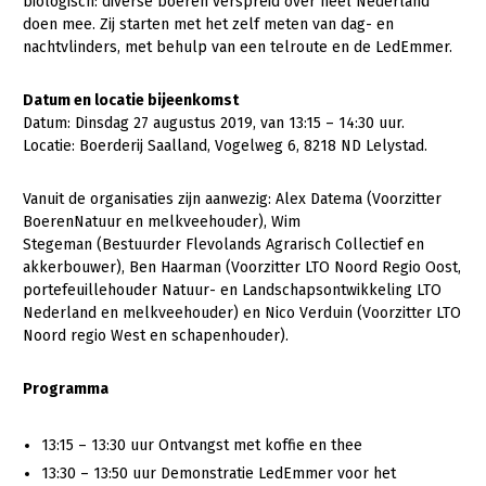
Onderwerpen
biologisch: diverse boeren verspreid over heel Nederland
doen mee. Zij starten met het zelf meten van dag- en
Konijnenhouderij
Bollenteelt
Vrouw en Bedrijf
nachtvlinders, met behulp van een telroute en de LedEmmer.
Nieuws
Melkveehouderij
Bomen, vaste planten en zomerbloemen
Nieuwsabonnement
Datum en locatie bijeenkomst
Paardenhouderij
Fruitteelt
Datum: Dinsdag 27 augustus 2019, van 13:15 – 14:30 uur.
Webinars
Locatie: Boerderij Saalland, Vogelweg 6, 8218 ND Lelystad.
Pluimveehouderij
Glastuinbouw
Over LTO
Schapenhouderij
Paddenstoelen
Vanuit de organisaties zijn aanwezig: Alex Datema (Voorzitter
LTO Nederland
BoerenNatuur en melkveehouder), Wim
Varkenshouderij
Vollegrondsgroente
Stegeman (Bestuurder Flevolands Agrarisch Collectief en
Mensen
Vleesveehouderij
akkerbouwer), Ben Haarman (Voorzitter LTO Noord Regio Oost,
portefeuillehouder Natuur- en Landschapsontwikkeling LTO
Jaarverslag 2023
Bestuur en Directie
Nederland en melkveehouder) en Nico Verduin (Voorzitter LTO
Noord regio West en schapenhouder).
Vacatures
Medewerkers
Pers
Vakgroepbestuurders
Programma
Contact
13:15 – 13:30 uur Ontvangst met koffie en thee
13:30 – 13:50 uur Demonstratie LedEmmer voor het