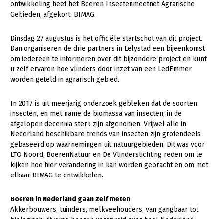
ontwikkeling heet het Boeren Insectenmeetnet Agrarische
Gebieden, afgekort: BIMAG.
Gezonde planten
Gezonde dieren
Dinsdag 27 augustus is het officiële startschot van dit project.
Dan organiseren de drie partners in Lelystad een bijeenkomst
Natuur, klimaat en energie
om iedereen te informeren over dit bijzondere project en kunt
u zelf ervaren hoe vlinders door inzet van een LedEmmer
Bodem en water
worden geteld in agrarisch gebied.
Platteland en omgeving
In 2017 is uit meerjarig onderzoek gebleken dat de soorten
Mens, ondernemerschap en onderwijs
insecten, en met name de biomassa van insecten, in de
Internationaal
afgelopen decennia sterk zijn afgenomen. Vrijwel alle in
Nederland beschikbare trends van insecten zijn grotendeels
Sectoren
gebaseerd op waarnemingen uit natuurgebieden. Dit was voor
LTO Noord, BoerenNatuur en De Vlinderstichting reden om te
Dier
kijken hoe hier verandering in kan worden gebracht en om met
elkaar BIMAG te ontwikkelen.
Plant
Biologische Landbouw
Multifunctionele landbouw
Geitenhouderij
Akkerbouw
Boeren in Nederland gaan zelf meten
Akkerbouwers, tuinders, melkveehouders, van gangbaar tot
Kalverhouderij
Biologische Landbouw
Multifunctioneel