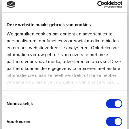
pluimveehouders
ZLTO, LLTB, LTO Noord en LTO Nederland roepen hun
leden op om op vrijdagochtend 14 augustus massaal naar
Deze website maakt gebruik van cookies
het voorplein van het provinciehuis in Den Bosch te
We gebruiken cookies om content en advertenties te
komen…
personaliseren, om functies voor social media te bieden
Lees meer
en om ons websiteverkeer te analyseren. Ook delen we
informatie over uw gebruik van onze site met onze
partners voor social media, adverteren en analyse. Deze
partners kunnen deze gegevens combineren met andere
informatie die u aan ze heeft verstrekt of die ze hebben
verzameld op basis van uw gebruik van hun services. U
gaat akkoord met onze cookies als u onze website blijft
gebruiken.
Toestemmingsselectie
Noodzakelijk
Voorkeuren