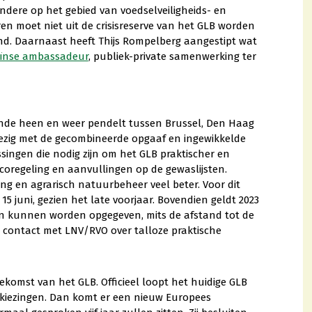
andere op het gebied van voedselveiligheids- en
n moet niet uit de crisisreserve van het GLB worden
d. Daarnaast heeft Thijs Rompelberg aangestipt wat
ïnse ambassadeur
, publiek-private samenwerking ter
ende heen en weer pendelt tussen Brussel, Den Haag
 bezig met de gecombineerde opgaaf en ingewikkelde
singen die nodig zijn om het GLB praktischer en
ecoregeling en aanvullingen op de gewaslijsten.
ng en agrarisch natuurbeheer veel beter. Voor dit
15 juni, gezien het late voorjaar. Bovendien geldt 2023
en kunnen worden opgegeven, mits de afstand tot de
jks contact met LNV/RVO over talloze praktische
ekomst van het GLB. Officieel loopt het huidige GLB
erkiezingen. Dan komt er een nieuw Europees