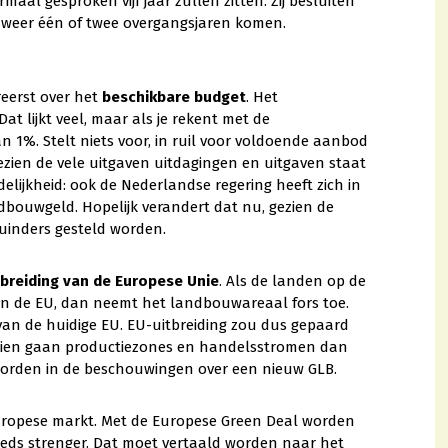
al gesproken vijf jaar zullen zitten. Zij besluiten
r weer één of twee overgangsjaren komen.
reerst over het
beschikbare budget
. Het
 lijkt veel, maar als je rekent met de
an 1%. Stelt niets voor, in ruil voor voldoende aanbod
ezien de vele uitgaven uitdagingen en uitgaven staat
lijkheid: ook de Nederlandse regering heeft zich in
bouwgeld. Hopelijk verandert dat nu, gezien de
uinders gesteld worden.
tbreiding van de Europese Unie
. Als de landen op de
van de EU, dan neemt het landbouwareaal fors toe.
an de huidige EU. EU-uitbreiding zou dus gepaard
ndien gaan productiezones en handelsstromen dan
orden in de beschouwingen over een nieuw GLB.
Europese markt. Met de Europese Green Deal worden
eeds strenger. Dat moet vertaald worden naar het