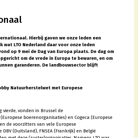
onaal
ternationaal. Hierbij gaven we onze leden een
lijk wat LTO Nederland daar voor onze leden
 vond op 9 mei de Dag van Europa plaats. De dag om
s opgericht om de vrede in Europa te bewaren, en om
kunnen garanderen. De landbouwsector blijft
lobby Natuurherstelwet met Europese
 vierde, vonden in Brussel de
a (Europese boerenorganisaties) en Cogeca (Europese
en de voorzitters van vele Europese
DBV (Duitsland), FNSEA (Frankrijk) en België
en met deze (zuster)organisaties. Namens LTO was