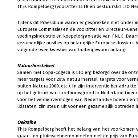
Thijs Rompelberg (voorzitter LLTB en bestuurslid LTO N
Tijdens dit Praesidium waren er gesprekken met onder 
Europese Commissie) en de Voorzitter en Directeur-Gen
voedingsindustrie en koepelorganisatie van FNLI). Daar
gezamenlijke posities op belangrijke Europese dossiers
volgende twee kwesties van buitengewoon belang:
Natuurherstelwet
Samen met Copa-Cogeca is LTO erg bezorgd over de ont
meer targets voor 20% natuurherstel, targets voor vern
buiten Natura 2000, etc.). In zijn interventie benadruk
op het gebruik van landbouwgrond in Nederland (meer ex
voor het verdienvermogen van Nederlandse boeren en t
lidstaten, zijn steun uit voor een gezamenlijk optreden i
Oekraïne
Thijs Rompelberg heeft het belang van het voorkomen 
graan- én pluimveeboeren moeten niet de prijs van Euro