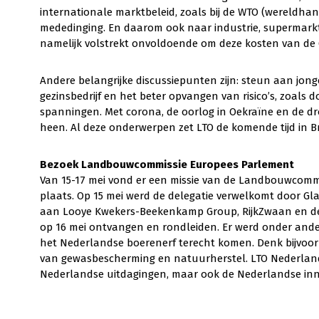
internationale marktbeleid, zoals bij de WTO (wereldha
mededinging. En daarom ook naar industrie, supermark
namelijk volstrekt onvoldoende om deze kosten van de 
Andere belangrijke discussiepunten zijn: steun aan jon
gezinsbedrijf en het beter opvangen van risico’s, zoals 
spanningen. Met corona, de oorlog in Oekraïne en de d
heen. Al deze onderwerpen zet LTO de komende tijd in 
Bezoek Landbouwcommissie Europees Parlement
Van 15-17 mei vond er een missie van de Landbouwcomm
plaats. Op 15 mei werd de delegatie verwelkomt door G
aan Looye Kwekers-Beekenkamp Group, RijkZwaan en de 
op 16 mei ontvangen en rondleiden. Er werd onder ande
het Nederlandse boerenerf terecht komen. Denk bijvoo
van gewasbescherming en natuurherstel. LTO Nederland 
Nederlandse uitdagingen, maar ook de Nederlandse innova