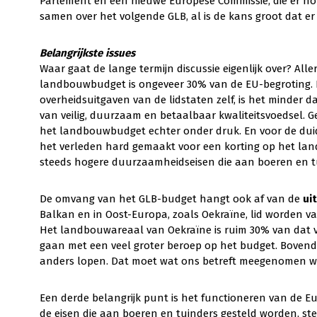
Parlement en een nieuwe Europese Commissie, die er norma
samen over het volgende GLB, al is de kans groot dat e
Belangrijkste issues
Waar gaat de lange termijn discussie eigenlijk over? Alle
landbouwbudget is ongeveer 30% van de EU-begroting. Dat
overheidsuitgaven van de lidstaten zelf, is het minder d
van veilig, duurzaam en betaalbaar kwaliteitsvoedsel. G
het landbouwbudget echter onder druk. En voor de duide
het verleden hard gemaakt voor een korting op het land
steeds hogere duurzaamheidseisen die aan boeren en t
De omvang van het GLB-budget hangt ook af van de
ui
Balkan en in Oost-Europa, zoals Oekraïne, lid worden 
Het landbouwareaal van Oekraïne is ruim 30% van dat v
gaan met een veel groter beroep op het budget. Bove
anders lopen. Dat moet wat ons betreft meegenomen w
Een derde belangrijk punt is het functioneren van de 
de eisen die aan boeren en tuinders gesteld worden, st