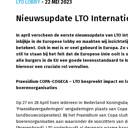
LTO LOBBY
- 22 MEI 2023
Nieuwsupdate LTO Internati
In april verscheen de eerste nieuwsupdate van LTO in
inkijkje in de Europese lobby en maakten wij inzichte
betekent. Ook in mei is er veel gebeurd in Europa. Zo
stil te staan bij het feit dat de Europese Unie ooit i
alle burgers in de EU een goede levensstandaard te 
hiervoor een cruciale rol vervullen.
Praesidium COPA-COGECA –
LTO bespreekt impact en 
boerenorganisaties
Op 27 en 28 April toen iedereen in Nederland Koningsdag
‘Praesidiavergaderingen’ vergaderingen plaats van Cop
landbouwcoöperaties). Bij het Praesidium van Copa sluit
boerenorganisaties aan waaronder de voorzitters van de 
(Boerenbond). LTO onderhoudt al decennia warme band