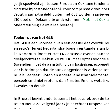
gelijk speelveld zijn tussen Europa en Oekraïne (onder 
dierenwelzijnsstandaarden). Voor compensatie van boere
geput maar extra geld buiten het GLB worden aangewen
LTO doet om Oekraïne te ondersteunen (
MoU met Oekra
ondersteuning Oekraïense boeren).
Toekomst van het GLB
Het GLB is een voorbeeld van een dossier dat voortdur
en regio’s. Terwijl Nederlandse boeren en tuinders zijn
keuzemenu’s, loopt er met LNV discussie over de aanpas
doelgerichter te maken. Zo wil LTO meer opties voor de 
Bovendien moet de aansluiting van basiseisen, ecoregeli
jaar is bedongen dat de aanvraagperiode is verlengd tot 
nu als ‘leerjaar’. Sloten en andere landschapselement
perceelsrand niet groter is dan 5 meter. En er is wekeli
kwesties en details.
In Brussel begint ondertussen al het gesprek over de to
tot en met 2027. Volgend jaar zijn er echter Europese v