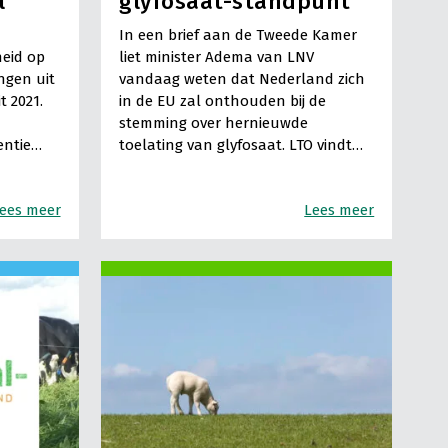
l
glyfosaat-standpunt
In een brief aan de Tweede Kamer
heid op
liet minister Adema van LNV
ngen uit
vandaag weten dat Nederland zich
t 2021.
in de EU zal onthouden bij de
stemming over hernieuwde
entie…
toelating van glyfosaat. LTO vindt…
ees meer
Lees meer