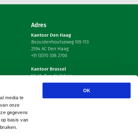
Adres
Kantoor Den Haag
Bezuidenhoutseweg 105-113
2594 AC Den Haag
+31 (0)70 338 2700
Kantoor Brussel
59-61, Rue de Trèves
B-1040 Brussel – België
OK
Volg ons
al media te
 van onze
deze gegevens
 op basis van
bruiken.