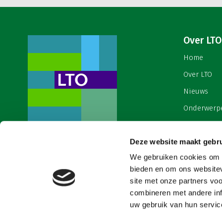
Over LTO
Home
Over LTO
Nieuws
Onderwerp
English
Contact
Deze website maakt gebru
Een ondernemers- en
werkgeversorganisatie met meerwaarde,
We gebruiken cookies om c
Cookies & 
voor een sector met meerwaarde. Dat is
bieden en om ons websitev
Land- en Tuinbouw Organisatie
site met onze partners vo
Nederland (LTO).
combineren met andere inf
uw gebruik van hun service