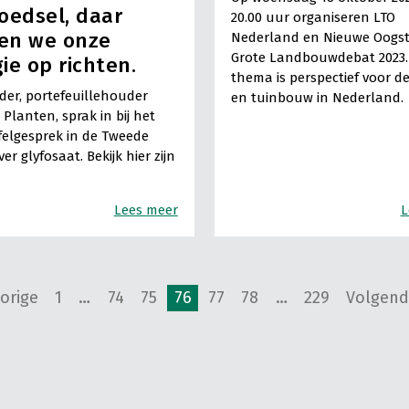
oedsel, daar
20.00 uur organiseren LTO
en we onze
Nederland en Nieuwe Oogst
Grote Landbouwdebat 2023.
ie op richten.
thema is perspectief voor d
er, portefeuillehouder
en tuinbouw in Nederland.
Planten, sprak in bij het
elgesprek in de Tweede
r glyfosaat. Bekijk hier zijn
Lees meer
L
orige
1
…
74
75
76
77
78
…
229
Volgend