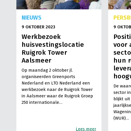
NIEUWS
PERSB
9 OKTOBER 2023
9 OKTOB
Werkbezoek
Posit
huisvestingslocatie
voor 
Ruigrok Tower
secto
Aalsmeer
hun r
lever
Op maandag 2 oktober jl.
hoog
organiseerden Greenports
Nederland en LTO Nederland een
De waard
werkbezoek naar de Ruigrok Tower
sector i
in Aalsmeer waar de Ruigrok Groep
blijkt ui
250 internationale…
jaarlijks
Wagenin
(WUR)…
Lees meer