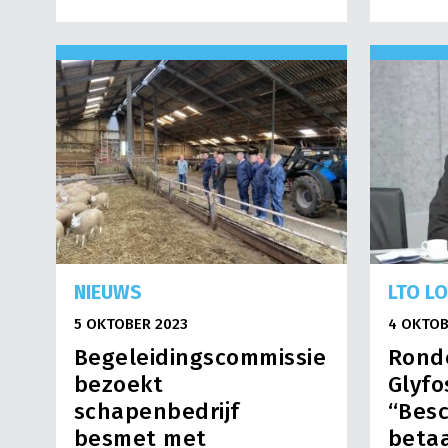
NIEUWS
LTO L
5 OKTOBER 2023
4 OKTOB
Begeleidingscommissie
Rond
bezoekt
Glyfo
schapenbedrijf
“Besc
besmet met
beta