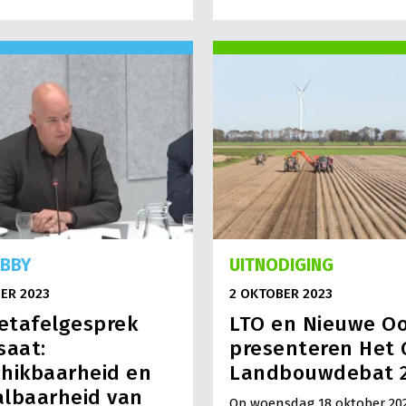
OBBY
UITNODIGING
ER 2023
2 OKTOBER 2023
etafelgesprek
LTO en Nieuwe O
saat:
presenteren Het 
hikbaarheid en
Landbouwdebat 
albaarheid van
Op woensdag 18 oktober 20