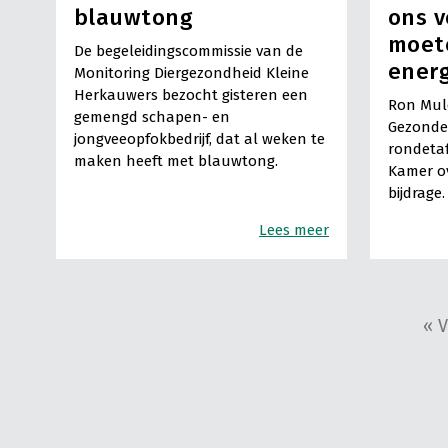
blauwtong
ons v
moet
De begeleidingscommissie van de
energ
Monitoring Diergezondheid Kleine
Herkauwers bezocht gisteren een
Ron Muld
gemengd schapen- en
Gezonde 
jongveeopfokbedrijf, dat al weken te
rondetaf
maken heeft met blauwtong.
Kamer ove
bijdrage.
Lees meer
« V