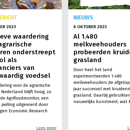
ERICHT
NIEUWS
ER 2023
6 OKTOBER 2023
ieve waardering
Al 1.480
agrarische
melkveehouders
ren onderstreept
probeerden kruid
ol als
grasland
anciers van
Door heel het land
waardig voedsel
experimenteerden 1.480
melkveehouders de afgelop
ering voor de agrarische
jaar succesvol met kruidenri
n Nederland blijft hoog, zo
grasland. Daarbij gebruikte
t de Agrifoodmonitor, een
nauwelijks kunstmest, wat
e peiling uitgevoerd door
gen Economic Research
Lees meer
L