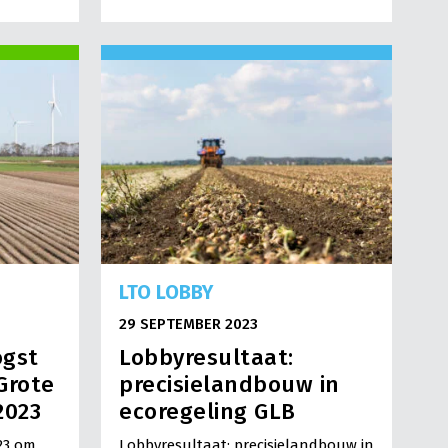
LTO LOBBY
29 SEPTEMBER 2023
ogst
Lobbyresultaat:
Grote
precisielandbouw in
2023
ecoregeling GLB
23 om
Lobbyresultaat: precisielandbouw in