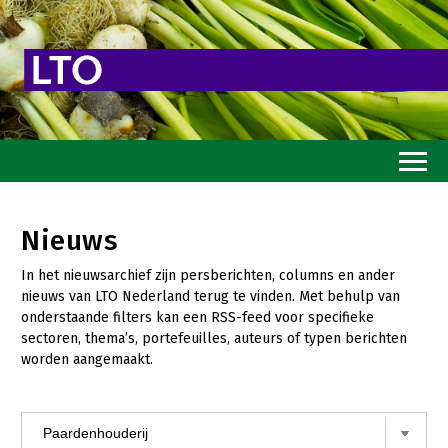
Home
Nieuws
Toekomstvisie
In het nieuwsarchief zijn persberichten, columns en ander
Goed eten
nieuws van LTO Nederland terug te vinden. Met behulp van
onderstaande filters kan een RSS-feed voor specifieke
Mooi groen
sectoren, thema’s, portefeuilles, auteurs of typen berichten
worden aangemaakt.
Sterk ondernemerschap
Transitiepaden
Thema’s