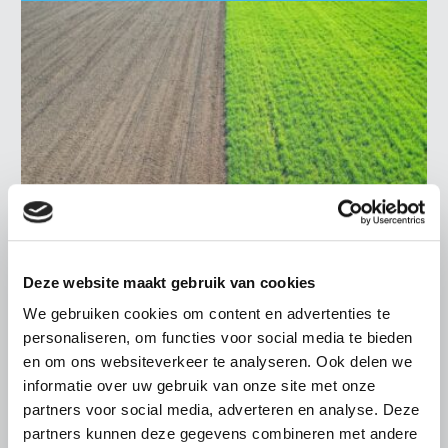
Onderwerpen
Konijnenhouderij
Bollenteelt
Vrouw en Bedrijf
Nieuws
Melkveehouderij
Bomen, vaste planten en zomerbloemen
Nieuwsabonnement
Paardenhouderij
Fruitteelt
Webinars
Pluimveehouderij
Glastuinbouw
Over LTO
Schapenhouderij
Paddenstoelen
LTO Nederland
Varkenshouderij
Vollegrondsgroente
Mensen
Vleesveehouderij
Jaarverslag 2023
Bestuur en Directie
Deze website maakt gebruik van cookies
NIEUWS
Vacatures
Medewerkers
We gebruiken cookies om content en advertenties te
personaliseren, om functies voor social media te bieden
8 AUGUSTUS 2019
Pers
Vakgroepbestuurders
en om ons websiteverkeer te analyseren. Ook delen we
IPCC-rapport klimaat en
Contact
informatie over uw gebruik van onze site met onze
voedselzekerheid
partners voor social media, adverteren en analyse. Deze
Het IPCC, een wereldwijde organisatie voor
partners kunnen deze gegevens combineren met andere