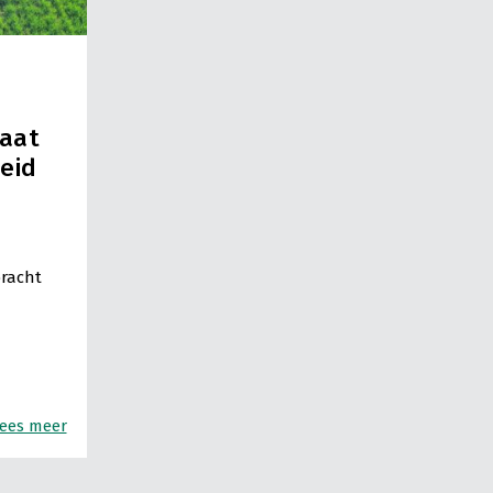
maat
eid
bracht
ees meer