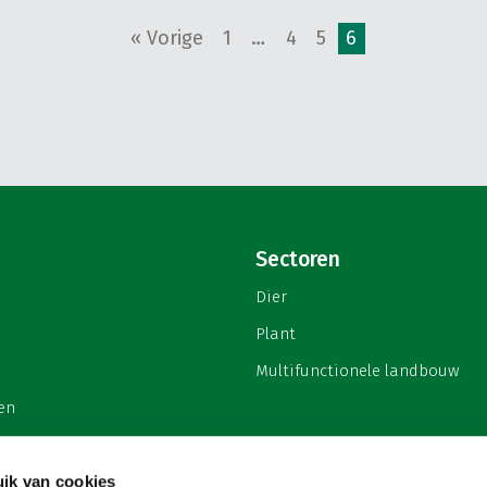
« Vorige
1
…
4
5
6
Sectoren
Dier
Plant
Multifunctionele landbouw
en
ik van cookies