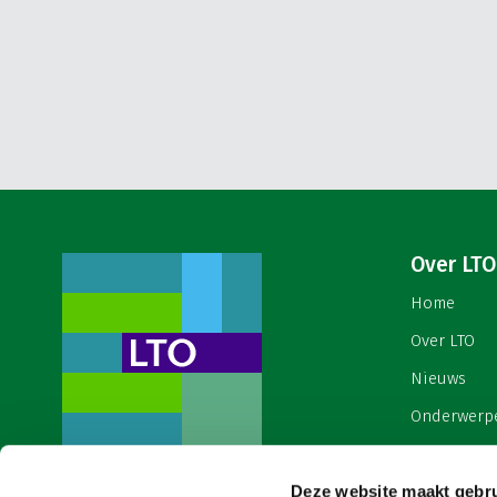
Over LTO
Home
Over LTO
Nieuws
Onderwerp
English
Deze website maakt gebru
Contact