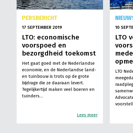
PERSBERICHT
NIEUW
17 SEPTEMBER 2019
10 SEPT
LTO: economische
LTO 
voorspoed en
voors
bezorgdheid toekomst
mede
opme
Het gaat goed met de Nederlandse
economie, en de Nederlandse land-
LTO Nede
en tuinbouw is trots op de grote
meegeda
bijdrage die ze daaraan levert.
raadpleg
Tegelijkertijd maken veel boeren en
samenwe
tuinders…
Advocate
voorste
Lees meer