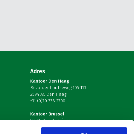
Adres
Kantoor Den Haag
Bezuidenhoutseweg 105-113
2594 AC Den Haag
+31 (0)70 338 2700
Kantoor Brussel
59-61, Rue de Trèves
B-1040 Brussel – België