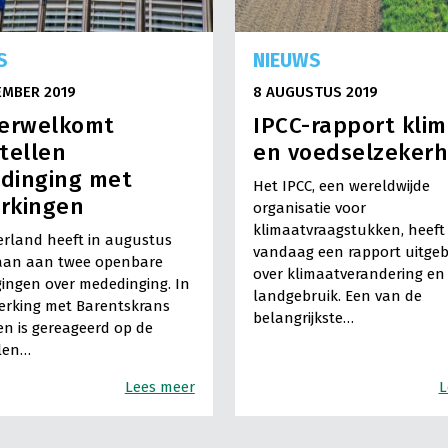
S
NIEUWS
EMBER 2019
8 AUGUSTUS 2019
verwelkomt
IPCC-rapport kli
tellen
en voedselzekerh
dinging met
Het IPCC, een wereldwijde
rkingen
organisatie voor
klimaatvraagstukken, heeft
rland heeft in augustus
vandaag een rapport uitge
an aan twee openbare
over klimaatverandering en
ingen over mededinging. In
landgebruik. Een van de
rking met Barentskrans
belangrijkste…
n is gereageerd op de
llen…
Lees meer
L