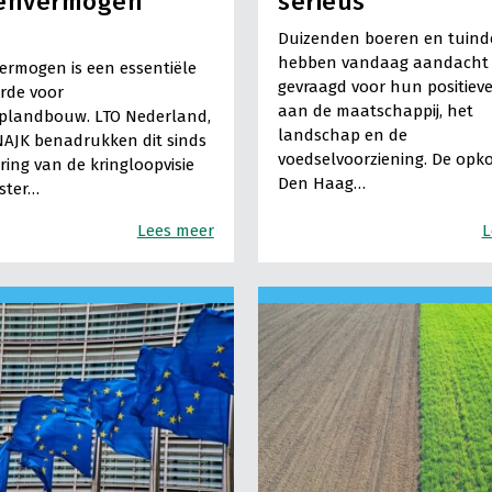
ienvermogen
serieus”
Duizenden boeren en tuind
hebben vandaag aandacht
ermogen is een essentiële
gevraagd voor hun positieve
rde voor
aan de maatschappij, het
oplandbouw. LTO Nederland,
landschap en de
AJK benadrukken dit sinds
voedselvoorziening. De opk
ring van de kringloopvisie
Den Haag…
ster…
Lees meer
L