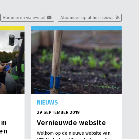
Abonneren via e-mail
Abonneer op al het nieuws
NIEUWS
29 SEPTEMBER 2019
eem
Vernieuwde website
en
Welkom op de nieuwe website van