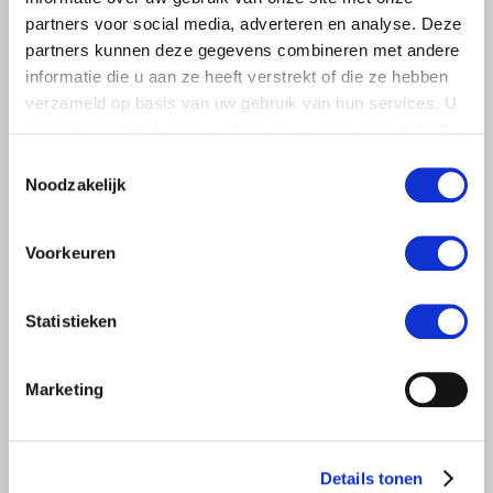
partners voor social media, adverteren en analyse. Deze
partners kunnen deze gegevens combineren met andere
informatie die u aan ze heeft verstrekt of die ze hebben
verzameld op basis van uw gebruik van hun services. U
gaat akkoord met onze cookies als u onze website blijft
gebruiken.
Toestemmingsselectie
Noodzakelijk
NIEUWS
26 MAART 2020
Voorkeuren
Keuringen en controles aangepast
aan maatregelen corona
Op dit moment lopen alle keuringen en controles van
Statistieken
certificerings-, keuringsinstanties en gemeenten op de
bedrijven van boeren en tuinders in principe gewoon
Marketing
door.
Lees meer
Details tonen