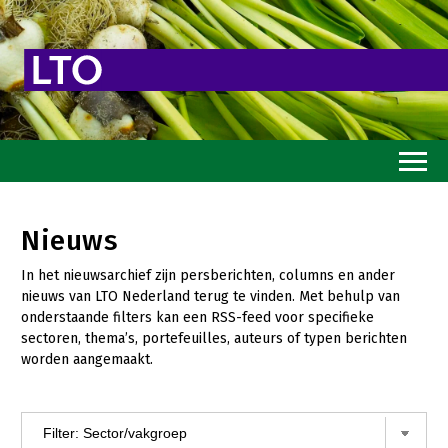
Home
Nieuws
Toekomstvisie
In het nieuwsarchief zijn persberichten, columns en ander
Goed eten
nieuws van LTO Nederland terug te vinden. Met behulp van
onderstaande filters kan een RSS-feed voor specifieke
Mooi groen
sectoren, thema’s, portefeuilles, auteurs of typen berichten
worden aangemaakt.
Sterk ondernemerschap
Transitiepaden
Thema’s