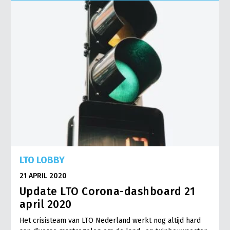
Onderwerpen
Konijnenhouderij
Bollenteelt
Vrouw en Bedrijf
Nieuws
Melkveehouderij
Bomen, vaste planten en zomerbloemen
Nieuwsabonnement
Paardenhouderij
Fruitteelt
Webinars
Pluimveehouderij
Glastuinbouw
Over LTO
Schapenhouderij
Paddenstoelen
LTO Nederland
Varkenshouderij
Vollegrondsgroente
Mensen
Vleesveehouderij
Jaarverslag 2023
Bestuur en Directie
LTO LOBBY
Vacatures
Medewerkers
21 APRIL 2020
Pers
Vakgroepbestuurders
Update LTO Corona-dashboard 21
Contact
april 2020
Het crisisteam van LTO Nederland werkt nog altijd hard