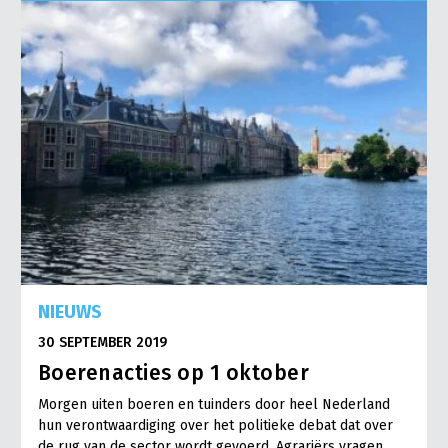
Onderwerpen
Konijnenhouderij
Bollenteelt
Vrouw en Bedrijf
Nieuws
Melkveehouderij
Bomen, vaste planten en zomerbloemen
Nieuwsabonnement
Paardenhouderij
Fruitteelt
Webinars
Pluimveehouderij
Glastuinbouw
Over LTO
Schapenhouderij
Paddenstoelen
LTO Nederland
Varkenshouderij
Vollegrondsgroente
Mensen
Vleesveehouderij
Jaarverslag 2023
Bestuur en Directie
NIEUWS
Vacatures
Medewerkers
30 SEPTEMBER 2019
Pers
Vakgroepbestuurders
Boerenacties op 1 oktober
Contact
Morgen uiten boeren en tuinders door heel Nederland
hun verontwaardiging over het politieke debat dat over
de rug van de sector wordt gevoerd. Agrariërs vragen