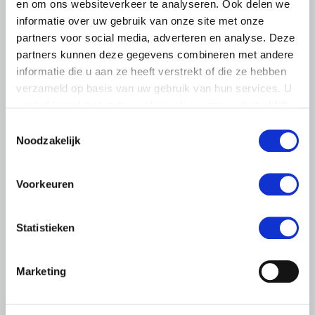
en om ons websiteverkeer te analyseren. Ook delen we
informatie over uw gebruik van onze site met onze
partners voor social media, adverteren en analyse. Deze
partners kunnen deze gegevens combineren met andere
informatie die u aan ze heeft verstrekt of die ze hebben
verzameld op basis van uw gebruik van hun services. U
gaat akkoord met onze cookies als u onze website blijft
gebruiken.
Toestemmingsselectie
Noodzakelijk
PERSBERICHT
17 SEPTEMBER 2019
Voorkeuren
LTO: economische voorspoed en
bezorgdheid toekomst
Statistieken
Het gaat goed met de Nederlandse economie, en de
Nederlandse land- en tuinbouw is trots op de grote
bijdrage die ze daaraan levert. Tegelijkertijd maken veel
Marketing
boeren en tuinders…
Lees meer