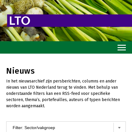
Home
Nieuws
Toekomstvisie
In het nieuwsarchief zijn persberichten, columns en ander
Goed eten
nieuws van LTO Nederland terug te vinden. Met behulp van
onderstaande filters kan een RSS-feed voor specifieke
Mooi groen
sectoren, thema’s, portefeuilles, auteurs of typen berichten
worden aangemaakt.
Sterk ondernemerschap
Transitiepaden
Thema’s