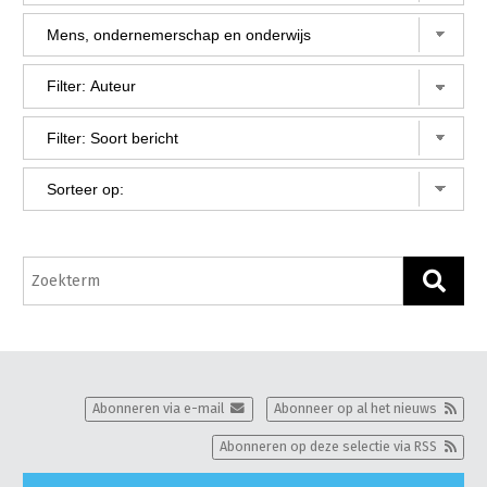
Gezonde planten
Gezonde dieren
Natuur, klimaat en energie
Bodem en water
Platteland en omgeving
Mens, ondernemerschap en onderwijs
Internationaal
Sectoren
Dier
Plant
Biologische Landbouw
Abonneren via e-mail
Abonneer op al het nieuws
Multifunctionele landbouw
Geitenhouderij
Akkerbouw
Abonneren op deze selectie via RSS
Kalverhouderij
Biologische Landbouw
Multifunctioneel