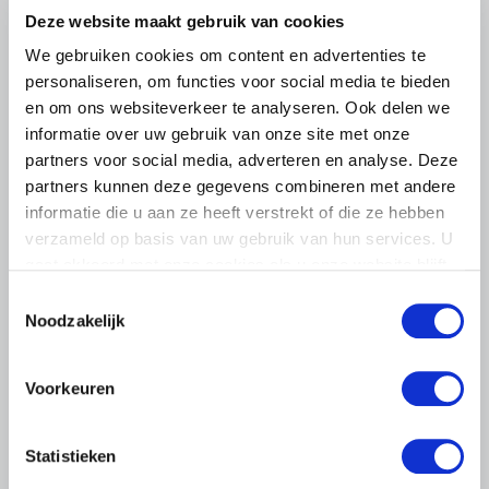
Deze website maakt gebruik van cookies
We gebruiken cookies om content en advertenties te
personaliseren, om functies voor social media te bieden
en om ons websiteverkeer te analyseren. Ook delen we
informatie over uw gebruik van onze site met onze
partners voor social media, adverteren en analyse. Deze
partners kunnen deze gegevens combineren met andere
informatie die u aan ze heeft verstrekt of die ze hebben
verzameld op basis van uw gebruik van hun services. U
gaat akkoord met onze cookies als u onze website blijft
gebruiken.
Toestemmingsselectie
Noodzakelijk
Voorkeuren
UITNODIGING
11 DECEMBER 2024
Europese vragenlijst over
Statistieken
oneerlijke handelspraktijken