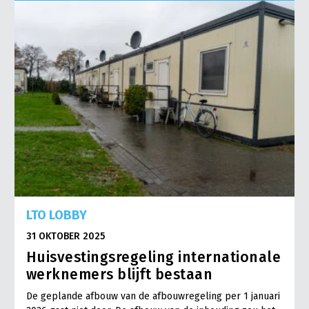
Onderwerpen
Konijnenhouderij
Bollenteelt
Vrouw en Bedrijf
Nieuws
Melkveehouderij
Bomen, vaste planten en zomerbloemen
Nieuwsabonnement
Paardenhouderij
Fruitteelt
Webinars
Pluimveehouderij
Glastuinbouw
Over LTO
Schapenhouderij
Paddenstoelen
LTO Nederland
Varkenshouderij
Vollegrondsgroente
Mensen
Vleesveehouderij
Jaarverslag 2023
Bestuur en Directie
LTO LOBBY
Vacatures
Medewerkers
31 OKTOBER 2025
Pers
Vakgroepbestuurders
Huisvestingsregeling internationale
Contact
werknemers blijft bestaan
De geplande afbouw van de afbouwregeling per 1 januari