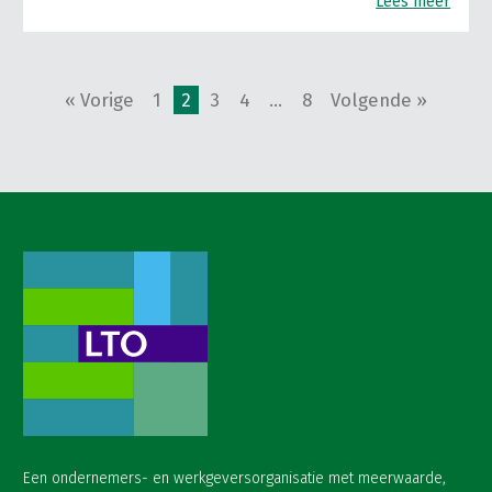
Lees meer
« Vorige
1
2
3
4
…
8
Volgende »
Een ondernemers- en werkgeversorganisatie met meerwaarde,