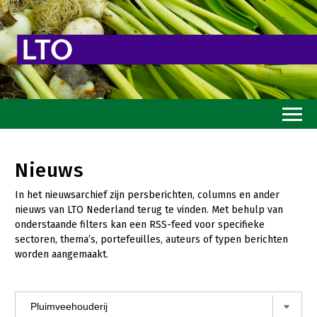
Home
Nieuws
Toekomstvisie
In het nieuwsarchief zijn persberichten, columns en ander
Goed eten
nieuws van LTO Nederland terug te vinden. Met behulp van
onderstaande filters kan een RSS-feed voor specifieke
Mooi groen
sectoren, thema’s, portefeuilles, auteurs of typen berichten
worden aangemaakt.
Sterk ondernemerschap
Transitiepaden
Thema’s