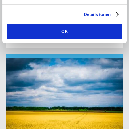
SIB subsidie en het Brexit-fonds
Vanaf heden zijn er twee nieuwe regelingen van de RVO
Details tonen
die we graag onder de aandacht van onze leden brengen.
In tijden van crisis kan ondernemen soms een extra
uitdaging zijn en…
OK
Lees meer