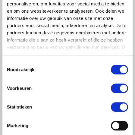
personaliseren, om functies voor social media te bieden
Lees meer
en om ons websiteverkeer te analyseren. Ook delen we
informatie over uw gebruik van onze site met onze
partners voor social media, adverteren en analyse. Deze
partners kunnen deze gegevens combineren met andere
informatie die u aan ze heeft verstrekt of die ze hebben
verzameld op basis van uw gebruik van hun services. U
gaat akkoord met onze cookies als u onze website blijft
gebruiken.
Toestemmingsselectie
Noodzakelijk
Voorkeuren
Statistieken
NIEUWS
Marketing
20 MEI 2022