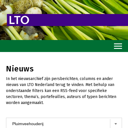
Home
Nieuws
Toekomstvisie
In het nieuwsarchief zijn persberichten, columns en ander
Goed eten
nieuws van LTO Nederland terug te vinden. Met behulp van
onderstaande filters kan een RSS-feed voor specifieke
Mooi groen
sectoren, thema’s, portefeuilles, auteurs of typen berichten
worden aangemaakt.
Sterk ondernemerschap
Transitiepaden
Thema’s