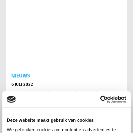
NIEUWS
6 JULI 2022
Inzet EU-crisissteun druppel naast
de gloeiende plaat
Dinsdag publiceerde het kabinet haar besluit om de
beschikbare EU-crisisreserve in te zetten voor
Deze website maakt gebruik van cookies
compensatie van de gestegen kosten als gevolg van de
Oekraïne-crisis voor een…
We gebruiken cookies om content en advertenties te