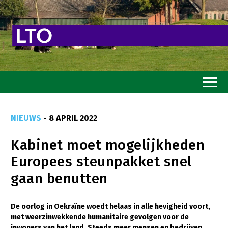
Home
NIEUWS
- 8 APRIL 2022
Toekomstvisie
Kabinet moet mogelijkheden
Goed eten
Europees steunpakket snel
Mooi groen
gaan benutten
Sterk ondernemerschap
Transitiepaden
De oorlog in Oekraïne woedt helaas in alle hevigheid voort,
met weerzinwekkende humanitaire gevolgen voor de
Thema’s
inwoners van het land. Steeds meer mensen en bedrijven