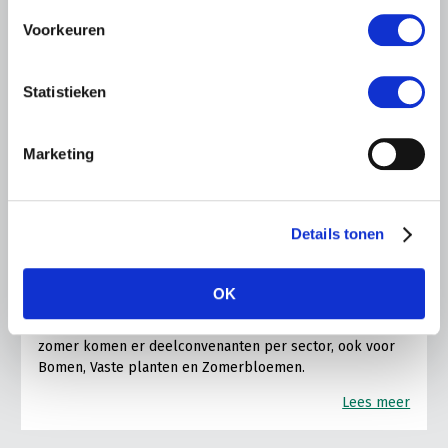
Voorkeuren
Statistieken
Marketing
COLUMN
20 JULI 2026
Details tonen
Toeleverende én afzetketen aan
sectortafel convenant
OK
De hele agrarische achterban heeft ‘ja’ gezegd tegen het
Convenant Gewasbescherming op hoofdlijnen. Na de
zomer komen er deelconvenanten per sector, ook voor
Bomen, Vaste planten en Zomerbloemen.
Lees meer