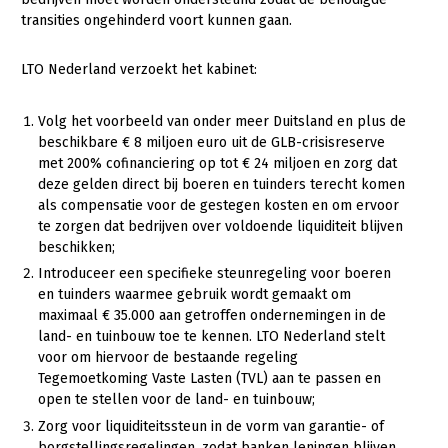
Onderwerpen
transities ongehinderd voort kunnen gaan.
Konijnenhouderij
Bollenteelt
Vrouw en Bedrijf
Nieuws
Melkveehouderij
Bomen, vaste planten en zomerbloemen
LTO Nederland verzoekt het kabinet:
Nieuwsabonnement
Paardenhouderij
Fruitteelt
Volg het voorbeeld van onder meer Duitsland en plus de
Webinars
Pluimveehouderij
Glastuinbouw
beschikbare € 8 miljoen euro uit de GLB-crisisreserve
met 200% cofinanciering op tot € 24 miljoen en zorg dat
Over LTO
Schapenhouderij
Paddenstoelen
deze gelden direct bij boeren en tuinders terecht komen
LTO Nederland
als compensatie voor de gestegen kosten en om ervoor
Varkenshouderij
Vollegrondsgroente
te zorgen dat bedrijven over voldoende liquiditeit blijven
Mensen
Vleesveehouderij
beschikken;
Introduceer een specifieke steunregeling voor boeren
Jaarverslag 2023
Bestuur en Directie
en tuinders waarmee gebruik wordt gemaakt om
Vacatures
Medewerkers
maximaal € 35.000 aan getroffen ondernemingen in de
land- en tuinbouw toe te kennen. LTO Nederland stelt
Pers
Vakgroepbestuurders
voor om hiervoor de bestaande regeling
Tegemoetkoming Vaste Lasten (TVL) aan te passen en
Contact
open te stellen voor de land- en tuinbouw;
Zorg voor liquiditeitssteun in de vorm van garantie- of
borgstellingsregelingen, zodat banken leningen blijven