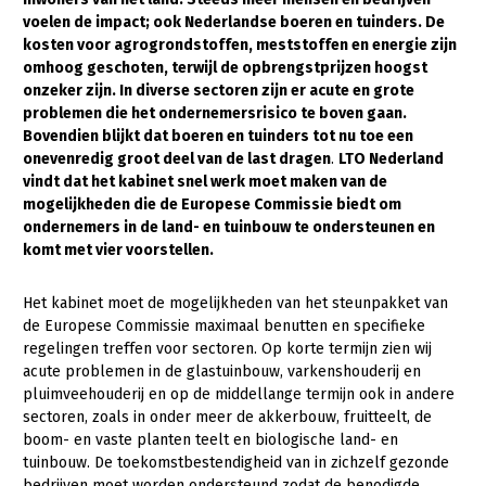
voelen de impact; ook Nederlandse boeren en tuinders. De
Gezonde planten
kosten voor agrogrondstoffen, meststoffen en energie zijn
omhoog geschoten, terwijl de opbrengstprijzen hoogst
Gezonde dieren
onzeker zijn. In diverse sectoren zijn er acute en grote
problemen die het ondernemersrisico te boven gaan.
Natuur, klimaat en energie
Bovendien blijkt dat boeren en tuinders tot nu toe een
Bodem en water
onevenredig groot deel van de last dragen
.
LTO Nederland
vindt dat het kabinet snel werk moet maken van de
Platteland en omgeving
mogelijkheden die de Europese Commissie biedt om
ondernemers in de land- en tuinbouw te ondersteunen en
Mens, ondernemerschap en onderwijs
komt met vier voorstellen.
Internationaal
Het kabinet moet de mogelijkheden van het steunpakket van
Sectoren
de Europese Commissie maximaal benutten en specifieke
regelingen treffen voor sectoren. Op korte termijn zien wij
Dier
acute problemen in de glastuinbouw, varkenshouderij en
pluimveehouderij en op de middellange termijn ook in andere
Plant
Biologische Landbouw
sectoren, zoals in onder meer de akkerbouw, fruitteelt, de
Multifunctionele landbouw
Geitenhouderij
Akkerbouw
boom- en vaste planten teelt en biologische land- en
tuinbouw. De toekomstbestendigheid van in zichzelf gezonde
Kalverhouderij
Biologische Landbouw
Multifunctioneel
bedrijven moet worden ondersteund zodat de benodigde