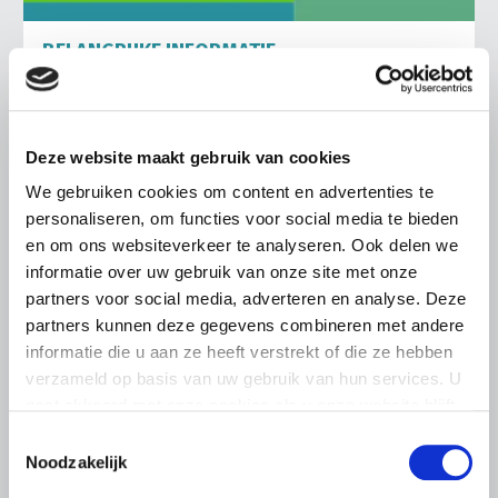
BELANGRIJKE INFORMATIE
21 JULI 2026
Rechtszekerheid van álle
ondernemers staat op het spel
Deze website maakt gebruik van cookies
Sinds afgelopen vrijdag zijn de emoties hoog opgelopen
We gebruiken cookies om content en advertenties te
bij Brabantse pluimveehouders. Het voorgenomen
personaliseren, om functies voor social media te bieden
besluit van Gedeputeerde Staten van Noord-Brabant om
en om ons websiteverkeer te analyseren. Ook delen we
de rechtsgeldige…
informatie over uw gebruik van onze site met onze
Lees meer
partners voor social media, adverteren en analyse. Deze
partners kunnen deze gegevens combineren met andere
informatie die u aan ze heeft verstrekt of die ze hebben
verzameld op basis van uw gebruik van hun services. U
gaat akkoord met onze cookies als u onze website blijft
gebruiken.
Toestemmingsselectie
Noodzakelijk