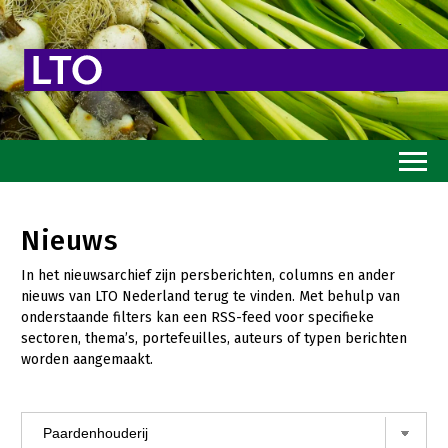
Home
Nieuws
Toekomstvisie
In het nieuwsarchief zijn persberichten, columns en ander
Goed eten
nieuws van LTO Nederland terug te vinden. Met behulp van
onderstaande filters kan een RSS-feed voor specifieke
Mooi groen
sectoren, thema’s, portefeuilles, auteurs of typen berichten
worden aangemaakt.
Sterk ondernemerschap
Transitiepaden
Thema’s