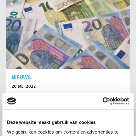
NIEUWS
20 MEI 2022
SIB subsidie en het Brexit-fonds
Vanaf heden zijn er twee nieuwe regelingen van de RVO
die we graag onder de aandacht van onze leden brengen.
In tijden van crisis kan ondernemen soms een extra
Deze website maakt gebruik van cookies
uitdaging zijn en…
We gebruiken cookies om content en advertenties te
Lees meer