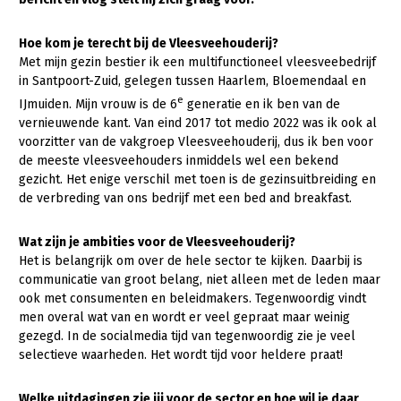
Gezonde planten
Hoe kom je terecht bij de Vleesveehouderij?
Met mijn gezin bestier ik een multifunctioneel vleesveebedrijf
Gezonde dieren
in Santpoort-Zuid, gelegen tussen Haarlem, Bloemendaal en
Natuur, klimaat en energie
e
IJmuiden. Mijn vrouw is de 6
generatie en ik ben van de
vernieuwende kant. Van eind 2017 tot medio 2022 was ik ook al
Bodem en water
voorzitter van de vakgroep Vleesveehouderij, dus ik ben voor
Platteland en omgeving
de meeste vleesveehouders inmiddels wel een bekend
gezicht. Het enige verschil met toen is de gezinsuitbreiding en
Mens, ondernemerschap en onderwijs
de verbreding van ons bedrijf met een bed and breakfast.
Internationaal
Wat zijn je ambities voor de Vleesveehouderij?
Het is belangrijk om over de hele sector te kijken. Daarbij is
Sectoren
communicatie van groot belang, niet alleen met de leden maar
Dier
ook met consumenten en beleidmakers. Tegenwoordig vindt
men overal wat van en wordt er veel gepraat maar weinig
Plant
Biologische Landbouw
gezegd. In de socialmedia tijd van tegenwoordig zie je veel
selectieve waarheden. Het wordt tijd voor heldere praat!
Multifunctionele landbouw
Geitenhouderij
Akkerbouw
Kalverhouderij
Biologische Landbouw
Multifunctioneel
Welke uitdagingen zie jij voor de sector en hoe wil je daar