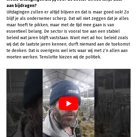
Onderwerpen
aan bijdragen?
Konijnenhouderij
Bollenteelt
Vrouw en Bedrijf
Uitdagingen zullen er altijd blijven en dat is maar goed ook! Zo
Nieuws
blijf je als ondernemer scherp. Dat wil niet zeggen dat je alles
Melkveehouderij
Bomen, vaste planten en zomerbloemen
maar hoeft te pikken, maar met de tijd mee gaan is van
Nieuwsabonnement
Paardenhouderij
Fruitteelt
essentieel belang. De sector is vooral toe aan een stabiel
Webinars
beleid wat jaren blijft vaststaan. Want met ad hoc beleid zoals
Pluimveehouderij
Glastuinbouw
wij dat de laatste jaren kennen, durft niemand aan de toekomst
te denken. Dat is overigens wel iets waar wij met z’n allen aan
Over LTO
Schapenhouderij
Paddenstoelen
moeten werken. Tenslotte kiezen wij de politiek.
LTO Nederland
Varkenshouderij
Vollegrondsgroente
Mensen
Vleesveehouderij
Jaarverslag 2023
Bestuur en Directie
Vacatures
Medewerkers
Pers
Vakgroepbestuurders
Contact