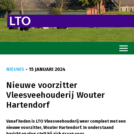
Home
NIEUWS
- 15 JANUARI 2024
Toekomstvisie
Nieuwe voorzitter
Goed eten
Vleesveehouderij Wouter
Mooi groen
Hartendorf
Sterk ondernemerschap
Transitiepaden
Vanaf heden is LTO Vleesveehouderij weer compleet met een
nieuwe voorzitter, Wouter Hartendorf. In onderstaand
Thema’s
bericht en vlog stelt hij zich graag voor.