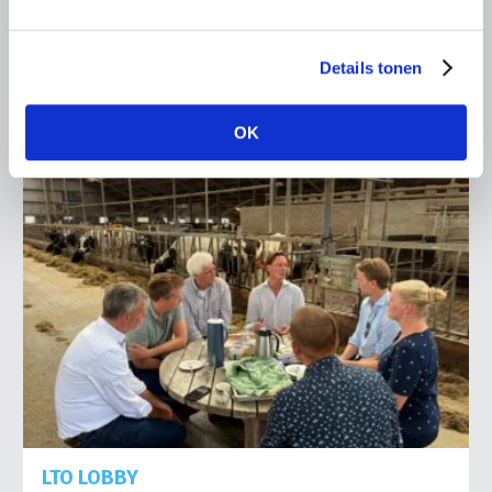
het voorplein van het provinciehuis in Den Bosch te
komen…
Details tonen
Lees meer
OK
LTO LOBBY