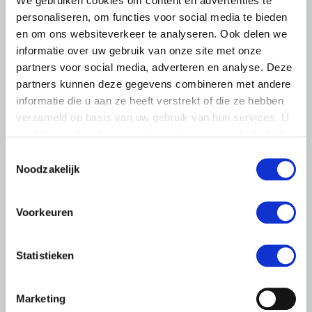
We gebruiken cookies om content en advertenties te
personaliseren, om functies voor social media te bieden
en om ons websiteverkeer te analyseren. Ook delen we
informatie over uw gebruik van onze site met onze
partners voor social media, adverteren en analyse. Deze
partners kunnen deze gegevens combineren met andere
informatie die u aan ze heeft verstrekt of die ze hebben
verzameld op basis van uw gebruik van hun services. U
gaat akkoord met onze cookies als u onze website blijft
gebruiken.
Toestemmingsselectie
Noodzakelijk
BELANGRIJKE INFORMATIE
6 AUGUSTUS 2026
Voorkeuren
LTO sluit aan bij demonstratie tegen
dreigende onteigening
Statistieken
pluimveehouders
ZLTO, LLTB, LTO Noord en LTO Nederland roepen hun
Marketing
leden op om op vrijdagochtend 14 augustus massaal naar