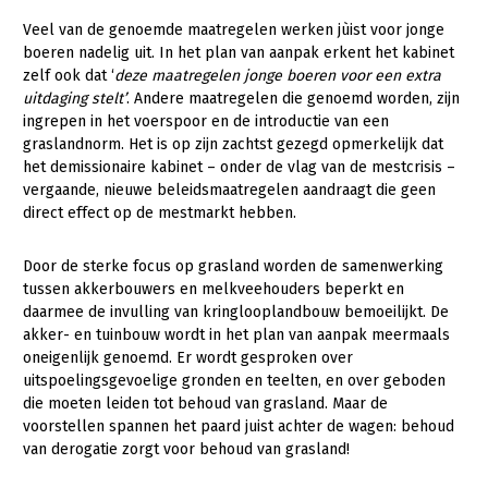
Fruitteelt
Veel van de genoemde maatregelen werken jùist voor jonge
Webinars
boeren nadelig uit. In het plan van aanpak erkent het kabinet
Glastuinbouw
zelf ook dat ‘
deze maatregelen jonge boeren voor een extra
Over LTO
Paddenstoelen
uitdaging stelt’
. Andere maatregelen die genoemd worden, zijn
ingrepen in het voerspoor en de introductie van een
LTO Nederland
Vollegrondsgroente
graslandnorm. Het is op zijn zachtst gezegd opmerkelijk dat
Mensen
het demissionaire kabinet – onder de vlag van de mestcrisis –
vergaande, nieuwe beleidsmaatregelen aandraagt die geen
Jaarverslag 2023
Bestuur en Directie
direct effect op de mestmarkt hebben.
Vacatures
Medewerkers
Door de sterke focus op grasland worden de samenwerking
Pers
Vakgroepbestuurders
tussen akkerbouwers en melkveehouders beperkt en
daarmee de invulling van kringlooplandbouw bemoeilijkt. De
Contact
akker- en tuinbouw wordt in het plan van aanpak meermaals
oneigenlijk genoemd. Er wordt gesproken over
uitspoelingsgevoelige gronden en teelten, en over geboden
die moeten leiden tot behoud van grasland. Maar de
voorstellen spannen het paard juist achter de wagen: behoud
van derogatie zorgt voor behoud van grasland!