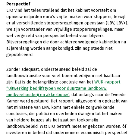
Perspectief
LTO vind het teleurstellend dat het kabinet voorstelt om
opnieuw miljarden euro’s vrij te maken voor stoppers, terwijl
er al verschillende stoppersregelingen openstaan (LBV, LBV+).
We zijn voorstander van
vrijwillige
stoppersregelingen, maar
wel vergezeld van perspectiefbeleid voor blijvers.
Blijversregelingen die door achtereenvolgende kabinetten nu
al jarenlang worden aangekondigd, zijn nog steeds niet
gepubliceerd.
Zonder adequaat, ondersteunend beleid zal de
landbouwtransitie voor veel boerenbedrijven niet haalbaar
zijn. Dat is de belangrijkste conclusie van het
WUR-rapport
“Uitwerking bedrijfstypen voor duurzame landbouw:
melkveehouderij en akkerbouw”
, dat onlangs naar de Tweede
Kamer werd gestuurd. Het rapport, uitgevoerd in opdracht van
het ministerie van LNV, komt met enkele zorgwekkende
conclusies, die politici en overheden dwingen tot het maken
van heldere keuzes als het gaat om toekomstig
landbouwbeleid. Wat LTO betreft moet er gekozen worden: óf
investeren in beleid dat ondernemers economisch perspectief