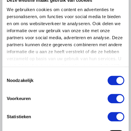
Deze website maakt gebruik van cookies
We gebruiken cookies om content en advertenties te
personaliseren, om functies voor social media te bieden
en om ons websiteverkeer te analyseren. Ook delen we
informatie over uw gebruik van onze site met onze
partners voor social media, adverteren en analyse. Deze
partners kunnen deze gegevens combineren met andere
informatie die u aan ze heeft verstrekt of die ze hebben
BELANGRIJKE INFORMATIE
verzameld op basis van uw gebruik van hun services. U
6 AUGUSTUS 2026
gaat akkoord met onze cookies als u onze website blijft
LTO sluit aan bij demonstratie tegen
gebruiken.
Toestemmingsselectie
dreigende onteigening
Noodzakelijk
pluimveehouders
ZLTO, LLTB, LTO Noord en LTO Nederland roepen hun
Voorkeuren
leden op om op vrijdagochtend 14 augustus massaal naar
het voorplein van het provinciehuis in Den Bosch te
komen…
Statistieken
Lees meer