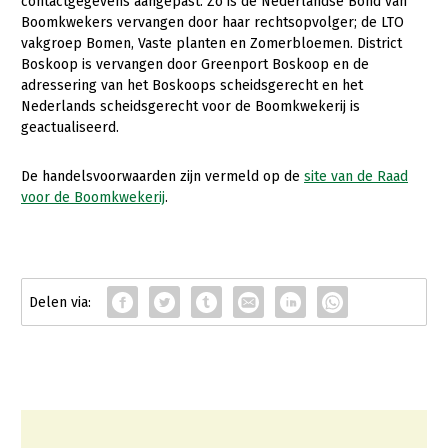
Onderwerpen
contactgegevens aangepast. Zo is de Nederlandse Bond van
Boomkwekers vervangen door haar rechtsopvolger; de LTO
Konijnenhouderij
Bollenteelt
Vrouw en Bedrijf
vakgroep Bomen, Vaste planten en Zomerbloemen. District
Nieuws
Boskoop is vervangen door Greenport Boskoop en de
Melkveehouderij
Bomen, vaste planten en zomerbloemen
adressering van het Boskoops scheidsgerecht en het
Nieuwsabonnement
Paardenhouderij
Fruitteelt
Nederlands scheidsgerecht voor de Boomkwekerij is
Webinars
geactualiseerd.
Pluimveehouderij
Glastuinbouw
Over LTO
Schapenhouderij
Paddenstoelen
De handelsvoorwaarden zijn vermeld op de
site van de Raad
voor de Boomkwekerij
.
LTO Nederland
Varkenshouderij
Vollegrondsgroente
Mensen
Vleesveehouderij
Jaarverslag 2023
Bestuur en Directie
Vacatures
Medewerkers
Pers
Vakgroepbestuurders
Contact