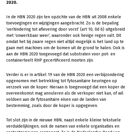
2020.
Gezonde planten
In de HBN 2020 zijn ten opzichte van de HBN uit 2008 enkele
Gezonde dieren
toevoegingen en wijzigingen aangebracht. Zo is de bepaling
‘verhindering tot aflevering door vorst’ (art 10, lid 6) uitgebreid
Natuur, klimaat en energie
met ‘onwerkbaar weer’, waaronder ook hevige regen valt. Dit
omdat het bij zware regen niet altijd mogelijk is het land op te
Bodem en water
gaan met machines om de bomen uit de grond te halen. Ook is
Platteland en omgeving
aan de HBN 2020 toegevoegd dat substraten voor pot- en
containerteelt RHP gecertificeerd moeten zijn.
Mens, ondernemerschap en onderwijs
Internationaal
Verder is er in artikel 19 van de HBN 2020 een verbijzondering
opgenomen met betrekking tot fytosanitaire keuringen op
Sectoren
verzoek van de koper. Hieraan is toegevoegd dat een koper de
overeenkomst mag annuleren als de verkoper niet kan, of wil
Dier
voldoen aan de fytosanitaire eisen van de landen van
bestemming, zoals door de koper is opgegeven.
Plant
Biologische Landbouw
Multifunctionele landbouw
Geitenhouderij
Akkerbouw
Tot slot zijn in de nieuwe HBN, naast enkele kleine tekstuele
verduidelijkingen, ook de namen van enkele organisaties en
Kalverhouderij
Biologische Landbouw
Multifunctioneel