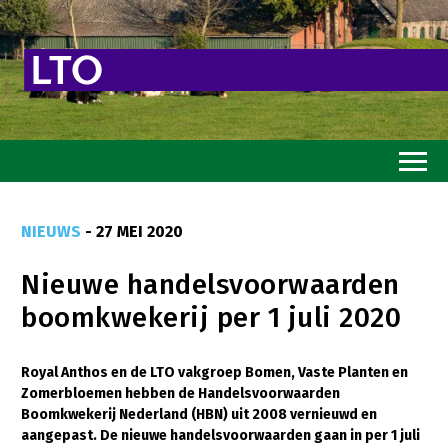
Home
NIEUWS
- 27 MEI 2020
Toekomstvisie
Nieuwe handelsvoorwaarden
Goed eten
boomkwekerij per 1 juli 2020
Mooi groen
Sterk ondernemerschap
Royal Anthos en de LTO vakgroep Bomen, Vaste Planten en
Zomerbloemen hebben de Handelsvoorwaarden
Transitiepaden
Boomkwekerij Nederland (HBN) uit 2008 vernieuwd en
aangepast. De nieuwe handelsvoorwaarden gaan in per 1 juli
Thema’s