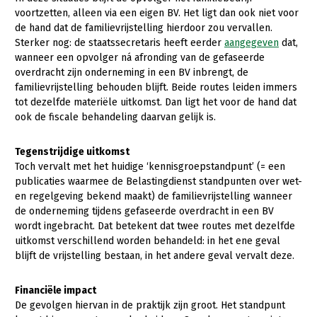
Onderwerpen
voortzetten, alleen via een eigen BV. Het ligt dan ook niet voor
Konijnenhouderij
Bollenteelt
Vrouw en Bedrijf
de hand dat de familievrijstelling hierdoor zou vervallen.
Nieuws
Sterker nog: de staatssecretaris heeft eerder
aangegeven
dat,
Melkveehouderij
Bomen, vaste planten en zomerbloemen
wanneer een opvolger ná afronding van de gefaseerde
Nieuwsabonnement
Paardenhouderij
Fruitteelt
overdracht zijn onderneming in een BV inbrengt, de
Webinars
familievrijstelling behouden blijft. Beide routes leiden immers
Pluimveehouderij
Glastuinbouw
tot dezelfde materiële uitkomst. Dan ligt het voor de hand dat
Over LTO
ook de fiscale behandeling daarvan gelijk is.
Schapenhouderij
Paddenstoelen
LTO Nederland
Varkenshouderij
Vollegrondsgroente
Tegenstrijdige uitkomst
Toch vervalt met het huidige ‘kennisgroepstandpunt’ (= een
Mensen
Vleesveehouderij
publicaties waarmee de Belastingdienst standpunten over wet-
Jaarverslag 2023
Bestuur en Directie
en regelgeving bekend maakt) de familievrijstelling wanneer
de onderneming tijdens gefaseerde overdracht in een BV
Vacatures
Medewerkers
wordt ingebracht. Dat betekent dat twee routes met dezelfde
uitkomst verschillend worden behandeld: in het ene geval
Pers
Vakgroepbestuurders
blijft de vrijstelling bestaan, in het andere geval vervalt deze.
Contact
Financiële impact
De gevolgen hiervan in de praktijk zijn groot. Het standpunt