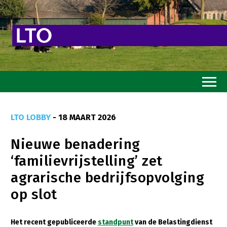
Home
LTO LOBBY
- 18 MAART 2026
Toekomstvisie
Nieuwe benadering
Goed eten
‘familievrijstelling’ zet
Mooi groen
agrarische bedrijfsopvolging
Sterk ondernemerschap
op slot
Transitiepaden
Het recent gepubliceerde
standpunt
van de Belastingdienst
Thema’s