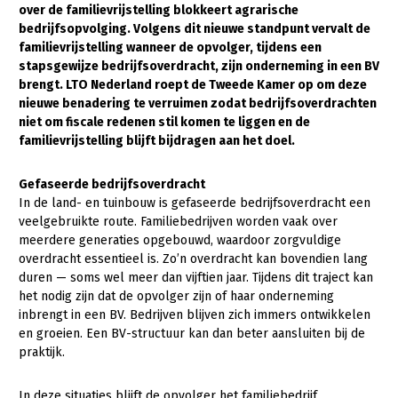
over de familievrijstelling blokkeert agrarische
bedrijfsopvolging. Volgens dit nieuwe standpunt vervalt de
Gezonde planten
familievrijstelling wanneer de opvolger, tijdens een
Gezonde dieren
stapsgewijze bedrijfsoverdracht, zijn onderneming in een BV
brengt. LTO Nederland roept de Tweede Kamer op om deze
Natuur, klimaat en energie
nieuwe benadering te verruimen zodat bedrijfsoverdrachten
niet om fiscale redenen stil komen te liggen en de
Bodem en water
familievrijstelling blijft bijdragen aan het doel.
Platteland en omgeving
Gefaseerde bedrijfsoverdracht
Mens, ondernemerschap en onderwijs
In de land- en tuinbouw is gefaseerde bedrijfsoverdracht een
veelgebruikte route. Familiebedrijven worden vaak over
Internationaal
meerdere generaties opgebouwd, waardoor zorgvuldige
overdracht essentieel is. Zo’n overdracht kan bovendien lang
Sectoren
duren — soms wel meer dan vijftien jaar. Tijdens dit traject kan
Dier
het nodig zijn dat de opvolger zijn of haar onderneming
inbrengt in een BV. Bedrijven blijven zich immers ontwikkelen
Plant
Biologische Landbouw
en groeien. Een BV-structuur kan dan beter aansluiten bij de
praktijk.
Multifunctionele landbouw
Geitenhouderij
Akkerbouw
Kalverhouderij
Biologische Landbouw
Multifunctioneel
In deze situaties blijft de opvolger het familiebedrijf