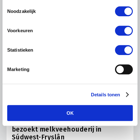
gebruiken.
Toestemmingsselectie
Noodzakelijk
Voorkeuren
Statistieken
Marketing
Details tonen
LTO LOBBY
6 AUGUSTUS 2026
OK
Kamerlid Goudzwaard (JA21)
bezoekt melkveehouderij in
Súdwest-Fryslân