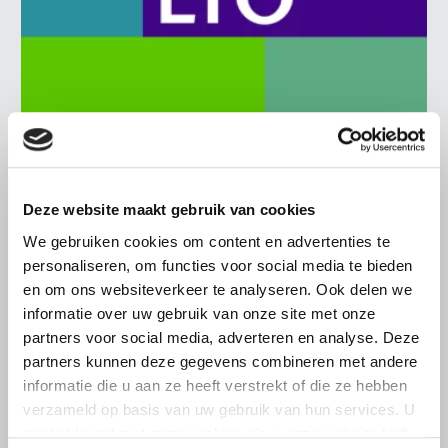
BELANGRIJKE INFORMATIE
6 AUGUSTUS 2026
Deze website maakt gebruik van cookies
LTO sluit aan bij demonstratie tegen
We gebruiken cookies om content en advertenties te
dreigende onteigening
personaliseren, om functies voor social media te bieden
pluimveehouders
en om ons websiteverkeer te analyseren. Ook delen we
ZLTO, LLTB, LTO Noord en LTO Nederland roepen hun
informatie over uw gebruik van onze site met onze
leden op om op vrijdagochtend 14 augustus massaal naar
partners voor social media, adverteren en analyse. Deze
het voorplein van het provinciehuis in Den Bosch te
partners kunnen deze gegevens combineren met andere
komen…
informatie die u aan ze heeft verstrekt of die ze hebben
Lees meer
verzameld op basis van uw gebruik van hun services. U
gaat akkoord met onze cookies als u onze website blijft