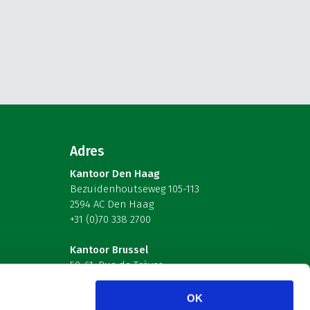
Adres
Kantoor Den Haag
Bezuidenhoutseweg 105-113
2594 AC Den Haag
+31 (0)70 338 2700
Kantoor Brussel
59-61, Rue de Trèves
B-1040 Brussel – België
OK