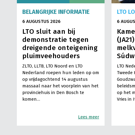
BELANGRIJKE INFORMATIE
LTO L
6 AUGUSTUS 2026
6 AUGUS
LTO sluit aan bij
Kame
demonstratie tegen
(JA21
dreigende onteigening
melkv
pluimveehouders
Súdw
ZLTO, LLTB, LTO Noord en LTO
LTO Nede
Nederland roepen hun leden op om
Tweede 
op vrijdagochtend 14 augustus
Goudzwa
massaal naar het voorplein van het
beleids
provinciehuis in Den Bosch te
op het m
komen…
Vries in 
Lees meer