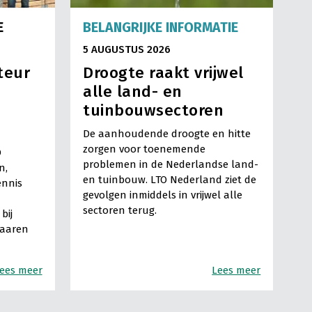
E
BELANGRIJKE INFORMATIE
5 AUGUSTUS 2026
teur
Droogte raakt vrijwel
alle land- en
tuinbouwsectoren
De aanhoudende droogte en hitte
zorgen voor toenemende
O
problemen in de Nederlandse land-
n,
en tuinbouw. LTO Nederland ziet de
ennis
gevolgen inmiddels in vrijwel alle
sectoren terug.
bij
Haaren
ees meer
Lees meer