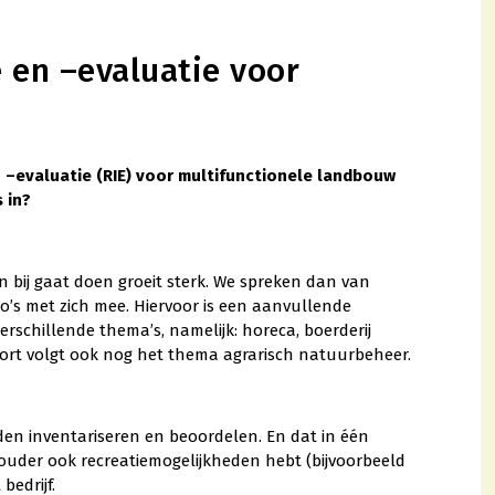
e en –evaluatie voor
n –evaluatie (RIE) voor multifunctionele landbouw
 in?
en bij gaat doen groeit sterk. We spreken dan van
o’s met zich mee. Hiervoor is een aanvullende
rschillende thema’s, namelijk: horeca, boerderij
kort volgt ook nog het thema agrarisch natuurbeheer.
en inventariseren en beoordelen. En dat in één
ouder ook recreatiemogelijkheden hebt (bijvoorbeeld
bedrijf.