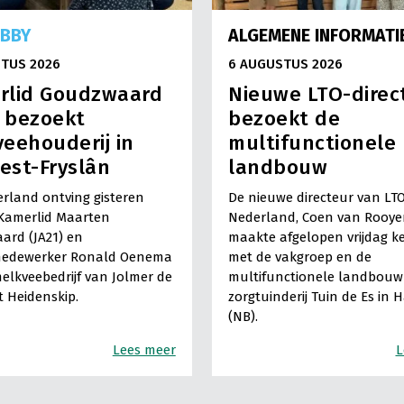
OBBY
ALGEMENE INFORMATI
TUS 2026
6 AUGUSTUS 2026
rlid Goudzwaard
Nieuwe LTO-direc
) bezoekt
bezoekt de
eehouderij in
multifunctionele
est-Fryslân
landbouw
rland ontving gisteren
De nieuwe directeur van LT
Kamerlid Maarten
Nederland, Coen van Rooye
ard (JA21) en
maakte afgelopen vrijdag k
medewerker Ronald Oenema
met de vakgroep en de
elkveebedrijf van Jolmer de
multifunctionele landbouw 
It Heidenskip.
zorgtuinderij Tuin de Es in 
(NB).
Lees meer
L