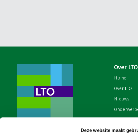
Over LTO
Home
Over LTO
Nieuws
Onderwerp
English
Deze website maakt gebru
Contact
Een ondernemers- en