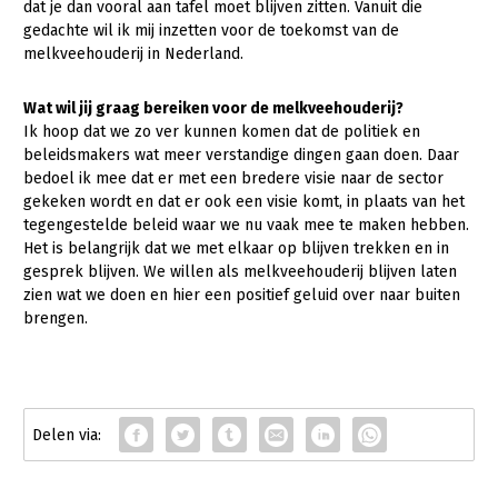
Onderwerpen
dat je dan vooral aan tafel moet blijven zitten. Vanuit die
gedachte wil ik mij inzetten voor de toekomst van de
Konijnenhouderij
Bollenteelt
Vrouw en Bedrijf
Nieuws
melkveehouderij in Nederland.
Melkveehouderij
Bomen, vaste planten en zomerbloemen
Nieuwsabonnement
Wat wil jij graag bereiken voor de melkveehouderij?
Paardenhouderij
Fruitteelt
Ik hoop dat we zo ver kunnen komen dat de politiek en
Webinars
Pluimveehouderij
Glastuinbouw
beleidsmakers wat meer verstandige dingen gaan doen. Daar
bedoel ik mee dat er met een bredere visie naar de sector
Over LTO
Schapenhouderij
Paddenstoelen
gekeken wordt en dat er ook een visie komt, in plaats van het
tegengestelde beleid waar we nu vaak mee te maken hebben.
LTO Nederland
Varkenshouderij
Vollegrondsgroente
Het is belangrijk dat we met elkaar op blijven trekken en in
Mensen
gesprek blijven. We willen als melkveehouderij blijven laten
Vleesveehouderij
zien wat we doen en hier een positief geluid over naar buiten
Jaarverslag 2023
Bestuur en Directie
brengen.
Vacatures
Medewerkers
Pers
Vakgroepbestuurders
Contact