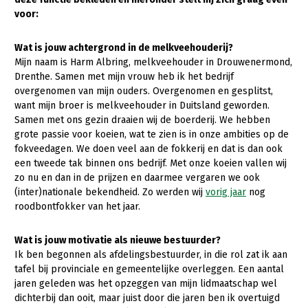
voor:
Gezonde planten
Wat is jouw achtergrond in de melkveehouderij?
Gezonde dieren
Mijn naam is Harm Albring, melkveehouder in Drouwenermond,
Natuur, klimaat en energie
Drenthe. Samen met mijn vrouw heb ik het bedrijf
overgenomen van mijn ouders. Overgenomen en gesplitst,
Bodem en water
want mijn broer is melkveehouder in Duitsland geworden.
Samen met ons gezin draaien wij de boerderij. We hebben
Platteland en omgeving
grote passie voor koeien, wat te zien is in onze ambities op de
Mens, ondernemerschap en onderwijs
fokveedagen. We doen veel aan de fokkerij en dat is dan ook
een tweede tak binnen ons bedrijf. Met onze koeien vallen wij
Internationaal
zo nu en dan in de prijzen en daarmee vergaren we ook
(inter)nationale bekendheid. Zo werden wij
vorig jaar
nog
Sectoren
roodbontfokker van het jaar.
Dier
Wat is jouw motivatie als nieuwe bestuurder?
Plant
Biologische Landbouw
Ik ben begonnen als afdelingsbestuurder, in die rol zat ik aan
tafel bij provinciale en gemeentelijke overleggen. Een aantal
Multifunctionele landbouw
Geitenhouderij
Akkerbouw
jaren geleden was het opzeggen van mijn lidmaatschap wel
dichterbij dan ooit, maar juist door die jaren ben ik overtuigd
Kalverhouderij
Biologische Landbouw
Multifunctioneel