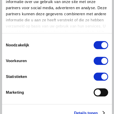
informatie over uw gebruik van onze site met onze
partners voor social media, adverteren en analyse. Deze
partners kunnen deze gegevens combineren met andere
informatie die u aan ze heeft verstrekt of die ze hebben
verzameld op basis van uw gebruik van hun services. U
gaat akkoord met onze cookies als u onze website blijft
gebruiken.
Toestemmingsselectie
LTO LOBBY
Noodzakelijk
6 AUGUSTUS 2026
Kamerlid Goudzwaard (JA21)
Voorkeuren
bezoekt melkveehouderij in
Súdwest-Fryslân
Statistieken
LTO Nederland ontving gisteren Tweede Kamerlid
Maarten Goudzwaard (JA21) en beleidsmedewerker
Ronald Oenema op het melkveebedrijf van Jolmer de
Marketing
Vries in It Heidenskip.
Lees meer
Details tonen