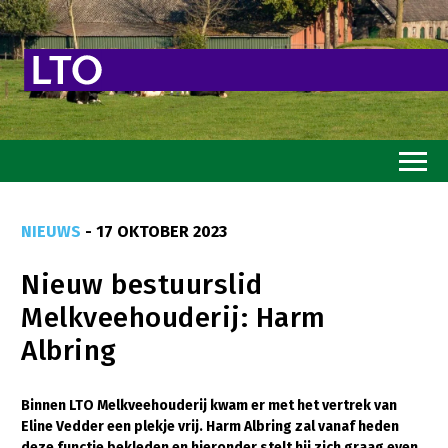
Home
NIEUWS
- 17 OKTOBER 2023
Toekomstvisie
Nieuw bestuurslid
Goed eten
Melkveehouderij: Harm
Mooi groen
Albring
Sterk ondernemerschap
Transitiepaden
Binnen LTO Melkveehouderij kwam er met het vertrek van
Eline Vedder een plekje vrij. Harm Albring zal vanaf heden
Thema’s
deze functie bekleden en hieronder stelt hij zich graag even