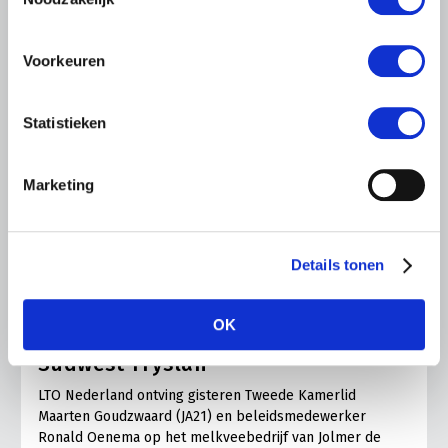
Voorkeuren
Statistieken
Marketing
LTO LOBBY
Details tonen
6 AUGUSTUS 2026
Kamerlid Goudzwaard (JA21)
OK
bezoekt melkveehouderij in
Súdwest-Fryslân
LTO Nederland ontving gisteren Tweede Kamerlid
Maarten Goudzwaard (JA21) en beleidsmedewerker
Ronald Oenema op het melkveebedrijf van Jolmer de