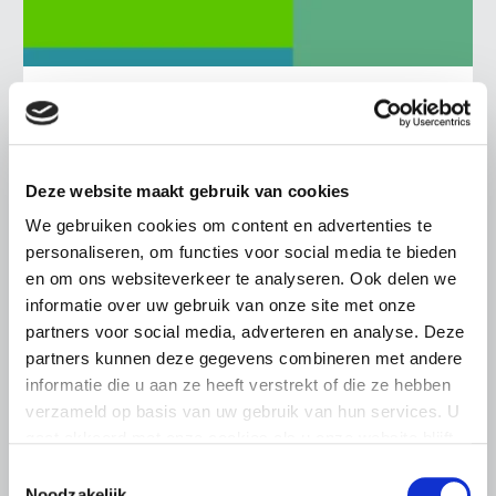
BELANGRIJKE INFORMATIE
6 AUGUSTUS 2026
LTO sluit aan bij demonstratie tegen
dreigende onteigening
Deze website maakt gebruik van cookies
pluimveehouders
We gebruiken cookies om content en advertenties te
personaliseren, om functies voor social media te bieden
ZLTO, LLTB, LTO Noord en LTO Nederland roepen hun
leden op om op vrijdagochtend 14 augustus massaal naar
en om ons websiteverkeer te analyseren. Ook delen we
het voorplein van het provinciehuis in Den Bosch te
informatie over uw gebruik van onze site met onze
komen…
partners voor social media, adverteren en analyse. Deze
partners kunnen deze gegevens combineren met andere
Lees meer
informatie die u aan ze heeft verstrekt of die ze hebben
verzameld op basis van uw gebruik van hun services. U
gaat akkoord met onze cookies als u onze website blijft
gebruiken.
Toestemmingsselectie
Noodzakelijk