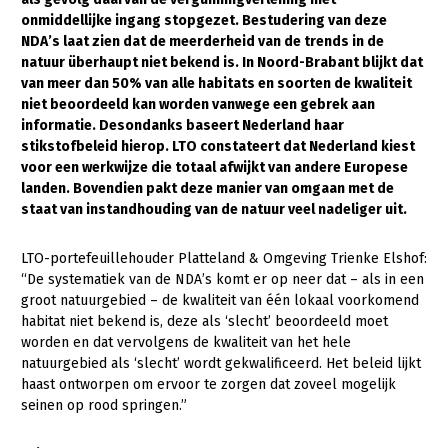
onmiddellijke ingang stopgezet. Bestudering van deze
Gezonde planten
NDA’s laat zien dat de meerderheid van de trends in de
natuur überhaupt niet bekend is. In Noord-Brabant blijkt dat
Gezonde dieren
van meer dan 50% van alle habitats en soorten de kwaliteit
niet beoordeeld kan worden vanwege een gebrek aan
Natuur, klimaat en energie
informatie. Desondanks baseert Nederland haar
Bodem en water
stikstofbeleid hierop. LTO constateert dat Nederland kiest
voor een werkwijze die totaal afwijkt van andere Europese
Platteland en omgeving
landen. Bovendien pakt deze manier van omgaan met de
staat van instandhouding van de natuur veel nadeliger uit.
Mens, ondernemerschap en onderwijs
Internationaal
LTO-portefeuillehouder Platteland & Omgeving Trienke Elshof:
“De systematiek van de NDA’s komt er op neer dat – als in een
Sectoren
groot natuurgebied – de kwaliteit van één lokaal voorkomend
habitat niet bekend is, deze als ‘slecht’ beoordeeld moet
Dier
worden en dat vervolgens de kwaliteit van het hele
natuurgebied als ‘slecht’ wordt gekwalificeerd. Het beleid lijkt
Biologische Landbouw
haast ontworpen om ervoor te zorgen dat zoveel mogelijk
Geitenhouderij
seinen op rood springen.”
Kalverhouderij