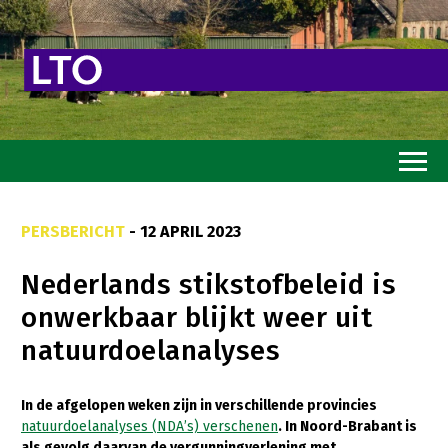
Home
PERSBERICHT
- 12 APRIL 2023
Toekomstvisie
Nederlands stikstofbeleid is
Goed eten
onwerkbaar blijkt weer uit
Mooi groen
natuurdoelanalyses
Sterk ondernemerschap
Transitiepaden
In de afgelopen weken zijn in verschillende provincies
natuurdoelanalyses (NDA’s) verschenen
. In Noord-Brabant is
Thema’s
als gevolg daarvan de vergunningverlening met