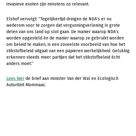
Fruitteelt
invasieve exoten zijn minstens zo relevant.
Glastuinbouw
Elshof vervolgt: “Tegelijkertijd dreigen de NDA’s er nu
wederom voor te zorgen dat vergunningverlening in grote
Paddenstoelen
delen van ons land op slot gaan. De manier waarop NDA’s
Vollegrondsgroente
worden opgesteld én de manier waarop ze gebruikt worden
om beleid te maken, is een zoveelste voorbeeld van hoe het
Multifunctionele landbouw
stikstofbeleid uitgaat van een papieren werkelijkheid. Gelukkig
erkennen steeds meer partijen dat het stikstofbeleid écht
Multifunctioneel
anders moet.”
Vrouw en Bedrijf
Lees hier
de brief aan minister Van der Wal en Ecologisch
Onderwerpen
Autoriteit Mommaas.
Nieuws
Nieuwsabonnement
Webinars
Over LTO