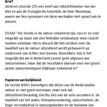
Brief
Gisteren stuurde LTO een brief aan stikstofminister Van der
Konijnenhouderij
Wal en aan de Ecologische Autoriteit, de heer Mommaas,
Melkveehouderij
waarin we hen oproepen om deze werkwijze met spoed aan te
passen.
Paardenhouderij
Pluimveehouderij
Elshof: “Als trends in de natuur onbekend zijn, zou er zo snel
mogelijk op basis van een feitelijke veldanalyse meer inzicht
Schapenhouderij
moeten ontstaan. Het is absurd dat het oordeel over de
kwaliteit van de natuur uitsluitend wordt gebaseerd op
Varkenshouderij
onderzoek van achter een bureau. Bovendien: hoe is het
mogelijk dat we in Nederland zoveel geld uitgeven aan
Vleesveehouderij
natuurbeheer, maar dat de resultaten daarvan voor een groot
Plant
aantal natuurdoeltypen blijkbaar onbekend is?”
Akkerbouw
Papieren werkelijkheid
Biologische Landbouw
De eerste NDA’s bevestigen dat delen van de Nederlandse
natuur er niet goed voorstaan, maar ook dat
Bollenteelt
stikstofoverbelasting slechts één van de vele oorzaken is. De
kwaliteit van het water, klimaatverandering, natuurbeheer, de
Bomen, vaste planten en zomerbloemen
hoge recreatiedruk in natuurgebieden en de toename van