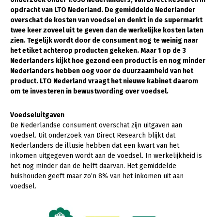
opdracht van LTO Nederland. De gemiddelde Nederlander
Gezonde planten
overschat de kosten van voedsel en denkt in de supermarkt
twee keer zoveel uit te geven dan de werkelijke kosten laten
Gezonde dieren
zien. Tegelijk wordt door de consument nog te weinig naar
het etiket achterop producten gekeken. Maar 1 op de 3
Natuur, klimaat en energie
Nederlanders kijkt hoe gezond een product is en nog minder
Bodem en water
Nederlanders hebben oog voor de duurzaamheid van het
product. LTO Nederland vraagt het nieuwe kabinet daarom
Platteland en omgeving
om te investeren in bewustwording over voedsel.
Mens, ondernemerschap en onderwijs
Voedseluitgaven
Internationaal
De Nederlandse consument overschat zijn uitgaven aan
voedsel. Uit onderzoek van Direct Research blijkt dat
Sectoren
Nederlanders de illusie hebben dat een kwart van het
inkomen uitgegeven wordt aan de voedsel. In werkelijkheid is
Dier
het nog minder dan de helft daarvan. Het gemiddelde
huishouden geeft maar zo’n 8% van het inkomen uit aan
Plant
Biologische Landbouw
voedsel.
Multifunctionele landbouw
Geitenhouderij
Akkerbouw
Kalverhouderij
Biologische Landbouw
Multifunctioneel