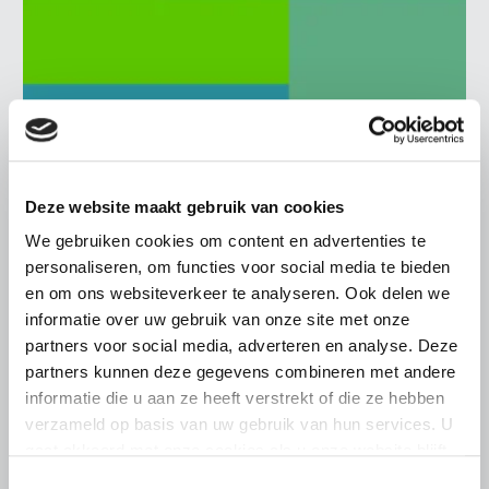
BELANGRIJKE INFORMATIE
6 AUGUSTUS 2026
LTO sluit aan bij demonstratie tegen
Deze website maakt gebruik van cookies
dreigende onteigening
We gebruiken cookies om content en advertenties te
pluimveehouders
personaliseren, om functies voor social media te bieden
ZLTO, LLTB, LTO Noord en LTO Nederland roepen hun
en om ons websiteverkeer te analyseren. Ook delen we
leden op om op vrijdagochtend 14 augustus massaal naar
informatie over uw gebruik van onze site met onze
het voorplein van het provinciehuis in Den Bosch te
partners voor social media, adverteren en analyse. Deze
komen…
partners kunnen deze gegevens combineren met andere
Lees meer
informatie die u aan ze heeft verstrekt of die ze hebben
verzameld op basis van uw gebruik van hun services. U
gaat akkoord met onze cookies als u onze website blijft
gebruiken.
Toestemmingsselectie