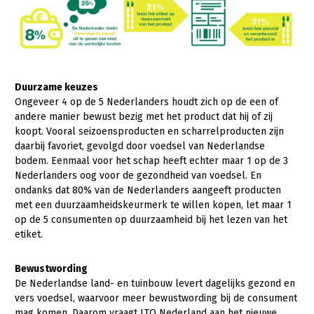
Onderwerpen
Konijnenhouderij
Bollenteelt
Vrouw en Bedrijf
Nieuws
Melkveehouderij
Bomen, vaste planten en zomerbloemen
Nieuwsabonnement
Paardenhouderij
Fruitteelt
Webinars
Duurzame keuzes
Pluimveehouderij
Glastuinbouw
Ongeveer 4 op de 5 Nederlanders houdt zich op de een of
Over LTO
andere manier bewust bezig met het product dat hij of zij
Schapenhouderij
Paddenstoelen
koopt. Vooral seizoensproducten en scharrelproducten zijn
LTO Nederland
daarbij favoriet, gevolgd door voedsel van Nederlandse
Varkenshouderij
Vollegrondsgroente
bodem. Eenmaal voor het schap heeft echter maar 1 op de 3
Mensen
Vleesveehouderij
Nederlanders oog voor de gezondheid van voedsel. En
ondanks dat 80% van de Nederlanders aangeeft producten
Jaarverslag 2023
Bestuur en Directie
met een duurzaamheidskeurmerk te willen kopen, let maar 1
Vacatures
Medewerkers
op de 5 consumenten op duurzaamheid bij het lezen van het
etiket.
Pers
Vakgroepbestuurders
Bewustwording
Contact
De Nederlandse land- en tuinbouw levert dagelijks gezond en
vers voedsel, waarvoor meer bewustwording bij de consument
mag komen. Daarom vraagt LTO Nederland aan het nieuwe