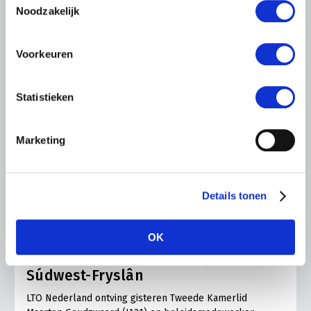
Noodzakelijk
Voorkeuren
Statistieken
Marketing
Details tonen
LTO LOBBY
6 AUGUSTUS 2026
OK
Kamerlid Goudzwaard (JA21)
bezoekt melkveehouderij in
Súdwest-Fryslân
LTO Nederland ontving gisteren Tweede Kamerlid