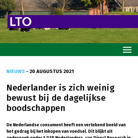
Home
NIEUWS
- 20 AUGUSTUS 2021
Toekomstvisie
Nederlander is zich weinig
Goed eten
bewust bij de dagelijkse
Mooi groen
boodschappen
Sterk ondernemerschap
Transitiepaden
De Nederlandse consument heeft een vertekend beeld van
het gedrag bij het inkopen van voedsel. Dit blijkt uit
Thema’s
onderzoek onder 1.038 Nederlanders, van Direct Research in