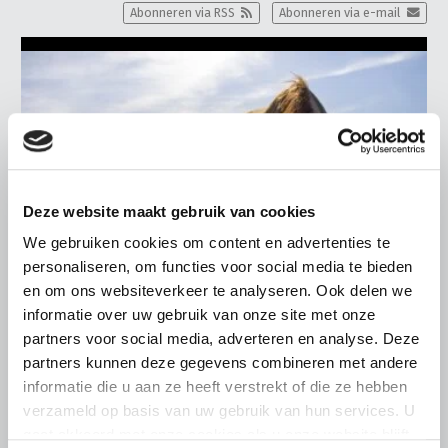
Abonneren via RSS
Abonneren via e-mail
Deze website maakt gebruik van cookies
We gebruiken cookies om content en advertenties te
personaliseren, om functies voor social media te bieden
en om ons websiteverkeer te analyseren. Ook delen we
informatie over uw gebruik van onze site met onze
partners voor social media, adverteren en analyse. Deze
ALGEMENE INFORMATIE
partners kunnen deze gegevens combineren met andere
informatie die u aan ze heeft verstrekt of die ze hebben
28 JULI 2026
verzameld op basis van uw gebruik van hun services. U
Warmere zomers, meer aandacht
gaat akkoord met onze cookies als u onze website blijft
voor hittestress bij paarden