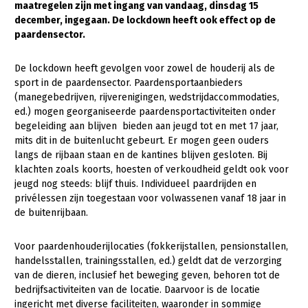
maatregelen zijn met ingang van vandaag, dinsdag 15
december, ingegaan. De lockdown heeft ook effect op de
Gezonde planten
paardensector.
Gezonde dieren
De lockdown heeft gevolgen voor zowel de houderij als de
Natuur, klimaat en energie
sport in de paardensector. Paardensportaanbieders
(manegebedrijven, rijverenigingen, wedstrijdaccommodaties,
Bodem en water
ed.) mogen georganiseerde paardensportactiviteiten onder
Platteland en omgeving
begeleiding aan blijven bieden aan jeugd tot en met 17 jaar,
mits dit in de buitenlucht gebeurt. Er mogen geen ouders
Mens, ondernemerschap en onderwijs
langs de rijbaan staan en de kantines blijven gesloten. Bij
klachten zoals koorts, hoesten of verkoudheid geldt ook voor
Internationaal
jeugd nog steeds: blijf thuis. Individueel paardrijden en
privélessen zijn toegestaan voor volwassenen vanaf 18 jaar in
Sectoren
de buitenrijbaan.
Dier
Voor paardenhouderijlocaties (fokkerijstallen, pensionstallen,
Plant
Biologische Landbouw
handelsstallen, trainingsstallen, ed.) geldt dat de verzorging
van de dieren, inclusief het beweging geven, behoren tot de
Multifunctionele landbouw
Geitenhouderij
Akkerbouw
bedrijfsactiviteiten van de locatie. Daarvoor is de locatie
Kalverhouderij
Biologische Landbouw
Multifunctioneel
ingericht met diverse faciliteiten, waaronder in sommige