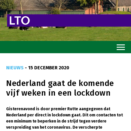
Home
NIEUWS
- 15 DECEMBER 2020
Toekomstvisie
Nederland gaat de komende
Goed eten
vijf weken in een lockdown
Mooi groen
Sterk ondernemerschap
Gisterenavond is door premier Rutte aangegeven dat
Nederland per direct in lockdown gaat. Dit om contacten tot
Transitiepaden
een minimum te beperken in de strijd tegen verdere
verspreiding van het coronavirus. De verscherpte
Thema’s