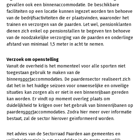
Onderwerpen
gevallen ook een binnenaccommodatie. De beschikbare
Konijnenhouderij
Bollenteelt
Vrouw en Bedrijf
faciliteiten op een locatie kunnen ingezet worden ten behoeve
Nieuws
van de bedrijfsactiviteiten die er plaatsvinden, waaronder het
Melkveehouderij
Bomen, vaste planten en zomerbloemen
trainen en verzorgen van de paarden. Let wel, pensionklanten
Nieuwsabonnement
dienen zich enkel op pensionstallen te begeven ten behoeve
Paardenhouderij
Fruitteelt
van de noodzakelijke verzorging van de paarden en onderlinge
Webinars
Pluimveehouderij
Glastuinbouw
afstand van minimaal 1,5 meter in acht te nemen.
Over LTO
Schapenhouderij
Paddenstoelen
Verzoek om openstelling
LTO Nederland
Varkenshouderij
Vollegrondsgroente
Vanuit de overheid is het momenteel voor alle sporten niet
toegestaan gebruik te maken van de
Mensen
Vleesveehouderij
binnen
sport
accommodaties. De paardensector realiseert zich
dat het in het huidige seizoen voor onwenselijke en onveilige
Jaarverslag 2023
Bestuur en Directie
situaties kan zorgen als er niet in een binnenrijbaan gereden
Vacatures
Medewerkers
kan worden. Er vindt op moment overleg plaats om
duidelijkheid te krijgen over het gebruik van binnenrijbanen op
Pers
Vakgroepbestuurders
paarden
sport
accommodaties. Zodra hier meer over informatie
bestaat, zal de sector hierover geïnformeerd worden.
Contact
Het advies van de Sectorraad Paarden aan gemeentes en